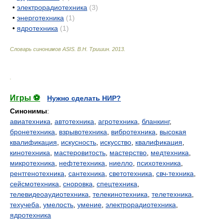
•
электрорадиотехника
(3)
•
энерготехника
(1)
•
ядротехника
(1)
Словарь синонимов ASIS.
В.Н. Тришин
.
2013
.
.
Игры ⚽
Нужно сделать НИР?
Синонимы
:
авиатехника
,
автотехника
,
агротехника
,
бланкинг
,
бронетехника
,
взрывотехника
,
вибротехника
,
высокая
квалификация
,
искусность
,
искусство
,
квалификация
,
кинотехника
,
мастеровитость
,
мастерство
,
медтехника
,
микротехника
,
нефтетехника
,
ниелло
,
психотехника
,
рентгенотехника
,
сантехника
,
светотехника
,
свч-техника
,
сейсмотехника
,
сноровка
,
спецтехника
,
телевидеоаудиотехника
,
телекинотехника
,
телетехника
,
техучеба
,
умелость
,
умение
,
электрорадиотехника
,
ядротехника