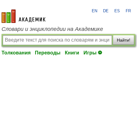
EN
DE
ES
FR
academic.ru
Словари и энциклопедии на Академике
Найти!
Толкования
Переводы
Книги
Игры ⚽