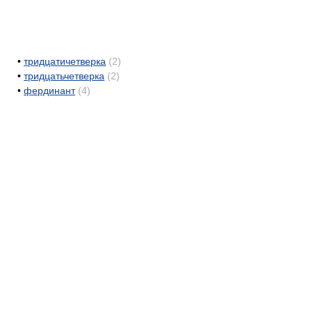
•
тридцатичетверка
(2)
•
тридцатьчетверка
(2)
•
фердинант
(4)