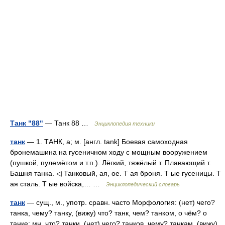
Танк "88"
— Танк 88 …
Энциклопедия техники
танк
— 1. ТАНК, а; м. [англ. tank] Боевая самоходная
бронемашина на гусеничном ходу с мощным вооружением
(пушкой, пулемётом и т.п.). Лёгкий, тяжёлый т. Плавающий т.
Башня танка. ◁ Танковый, ая, ое. Т ая броня. Т ые гусеницы. Т
ая сталь. Т ые войска,… …
Энциклопедический словарь
танк
— сущ., м., употр. сравн. часто Морфология: (нет) чего?
танка, чему? танку, (вижу) что? танк, чем? танком, о чём? о
танке; мн. что? танки, (нет) чего? танков, чему? танкам, (вижу)