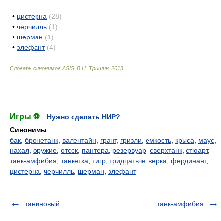
•
цистерна
(28)
•
черчилль
(1)
•
шерман
(1)
•
элефант
(4)
Словарь синонимов ASIS.
В.Н. Тришин
.
2013
.
.
Игры ⚽
Нужно сделать НИР?
Синонимы
:
бак
,
бронетанк
,
валентайн
,
грант
,
гризли
,
емкость
,
крыса
,
маус
,
нахал
,
оружие
,
отсек
,
пантера
,
резервуар
,
сверхтанк
,
стюарт
,
танк-амфибия
,
танкетка
,
тигр
,
тридцатьчетверка
,
фердинант
,
цистерна
,
черчилль
,
шерман
,
элефант
таниновый
танк-амфибия