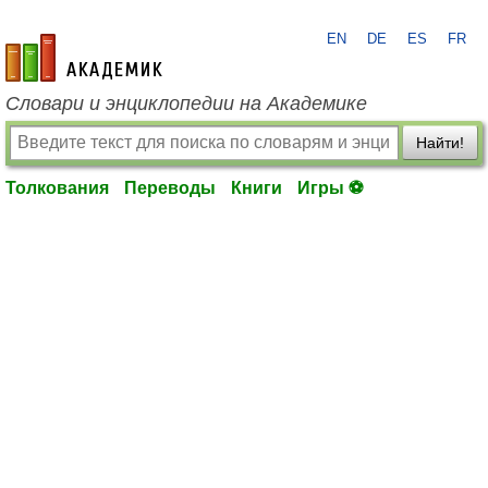
EN
DE
ES
FR
academic.ru
Словари и энциклопедии на Академике
Найти!
Толкования
Переводы
Книги
Игры ⚽