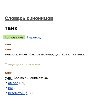
Словарь синонимов
танк
Толкование
Перевод
танк
танк
емкость, отсек, бак, резервуар, цистерна; танкетка
Словарь русских синонимов
.
танк
сущ.
, кол-во синонимов: 34
•
амбал
(29)
•
бак
(22)
•
бегемотище
(7)