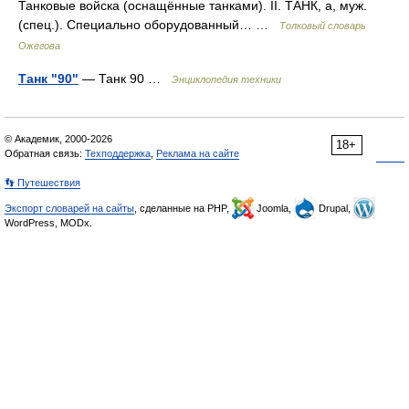
Танковые войска (оснащённые танками). II. ТАНК, а, муж.
(спец.). Специально оборудованный… …
Толковый словарь
Ожегова
Танк "90"
— Танк 90 …
Энциклопедия техники
© Академик, 2000-2026
18+
Обратная связь:
Техподдержка
,
Реклама на сайте
👣 Путешествия
Экспорт словарей на сайты
, сделанные на PHP,
Joomla,
Drupal,
WordPress, MODx.