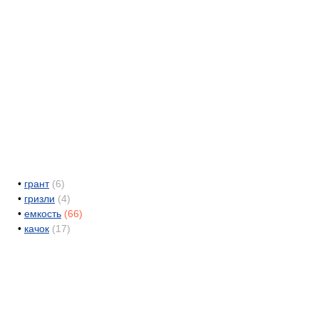
•
грант
(6)
•
гризли
(4)
•
емкость
(66)
•
качок
(17)