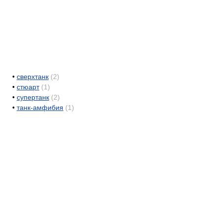
•
сверхтанк
(2)
•
стюарт
(1)
•
супертанк
(2)
•
танк-амфибия
(1)