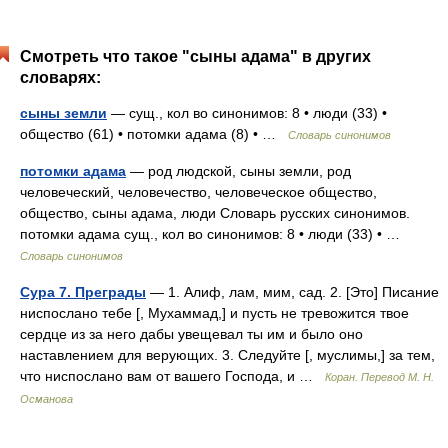
Смотреть что такое "сыны адама" в других
словарях:
сыны земли
— сущ., кол во синонимов: 8 • люди (33) •
общество (61) • потомки адама (8) • …
Словарь синонимов
потомки адама
— род людской, сыны земли, род
человеческий, человечество, человеческое общество,
общество, сыны адама, люди Словарь русских синонимов.
потомки адама сущ., кол во синонимов: 8 • люди (33) • …
Словарь синонимов
Сура 7. Преграды
— 1. Алиф, лам, мим, сад. 2. [Это] Писание
ниспослано тебе [, Мухаммад,] и пусть не тревожится твое
сердце из за него дабы увещевал ты им и было оно
наставлением для верующих. 3. Следуйте [, муслимы,] за тем,
что ниспослано вам от вашего Господа, и …
Коран. Перевод М. Н.
Османова