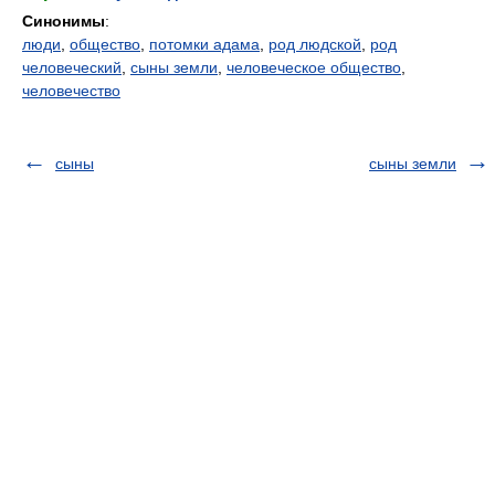
Синонимы
:
люди
,
общество
,
потомки адама
,
род людской
,
род
человеческий
,
сыны земли
,
человеческое общество
,
человечество
сыны
сыны земли