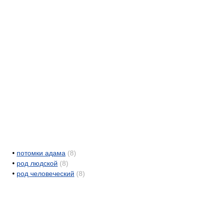
•
потомки адама
(8)
•
род людской
(8)
•
род человеческий
(8)