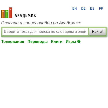
EN
DE
ES
FR
academic.ru
Словари и энциклопедии на Академике
Найти!
Толкования
Переводы
Книги
Игры ⚽