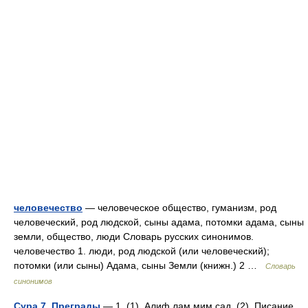
человечество
— человеческое общество, гуманизм, род
человеческий, род людской, сыны адама, потомки адама, сыны
земли, общество, люди Словарь русских синонимов.
человечество 1. люди, род людской (или человеческий);
потомки (или сыны) Адама, сыны Земли (книжн.) 2 …
Словарь
синонимов
Сура 7. Преграды
— 1. (1). Алиф лам мим сад. (2). Писание