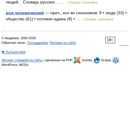
людей... Словарь русских… …
Словарь синонимов
род человеческий
— прил., кол во синонимов: 8 • люди (33) •
общество (61) • потомки адама (8) • …
Словарь синонимов
© Академик, 2000-2026
18+
Обратная связь:
Техподдержка
,
Реклама на сайте
👣 Путешествия
Экспорт словарей на сайты
, сделанные на PHP,
Joomla,
Drupal,
WordPress, MODx.