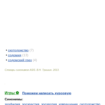
•
скотоложство
(7)
•
содомия
(13)
•
содомский грех
(4)
Словарь синонимов ASIS.
В.Н. Тришин
.
2013
.
.
Игры ⚽
Поможем написать курсовую
Синонимы
:
зоофилия
,
зооэрастия
,
зооэротия
,
извращение
,
скотоложство
,