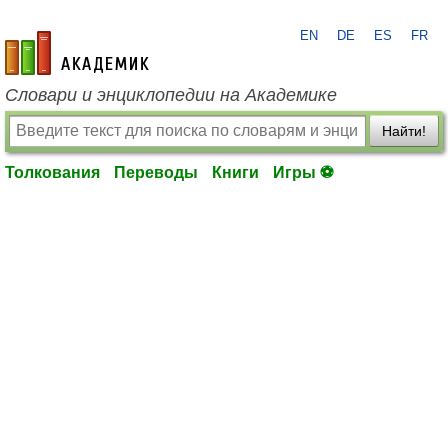
EN
DE
ES
FR
academic.ru
Словари и энциклопедии на Академике
Найти!
Толкования
Переводы
Книги
Игры ⚽