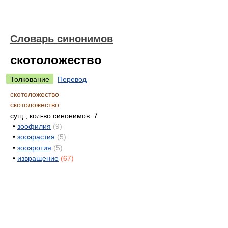
Словарь синонимов
скотоложество
Толкование
Перевод
скотоложество
скотоложество
сущ.
, кол-во синонимов: 7
•
зоофилия
(9)
•
зооэрастия
(5)
•
зооэротия
(5)
•
извращение
(67)