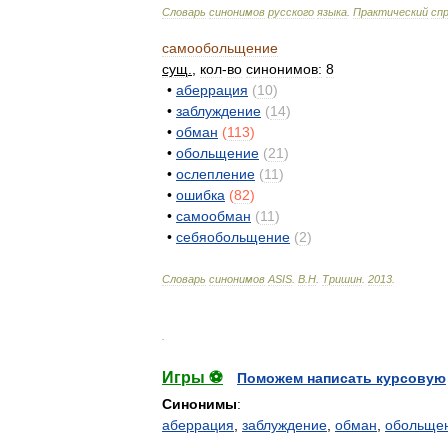
Словарь
синонимов
русского
языка
.
Практический
сп
самообольщение
сущ
.
,
кол
-
во
синонимов:
8
•
аберрация
(
10
)
•
заблуждение
(
14
)
•
обман
(
113
)
•
обольщение
(
21
)
•
ослепление
(
11
)
•
ошибка
(
82
)
•
самообман
(
11
)
•
себяобольщение
(
2
)
Словарь
синонимов
ASIS
.
В
.
Н
.
Тришин
.
2013
.
.
Игры ⚽
Поможем написать курсовую
Синонимы
:
аберрация
,
заблуждение
,
обман
,
обольще