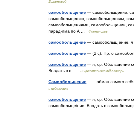
Ефремовой
самообольщение
— самообольщение, са
самообольщению, самообольщениям, сам
самообольщениями, самообольщении, сам
парадигма по А …
Формы слов
самообольщение
— самообольщ ение,
самообольщение
— (2 с), Пр. о самоо
самообольщение
— я; ср. Обольщение с
Впадать в с …
Энциклопедический словарь
Самообольщение
— – обман самого се
и педагогике
самообольщение
— я; ср. Обольщение с
самообольще/ние. Впадать в самооболь