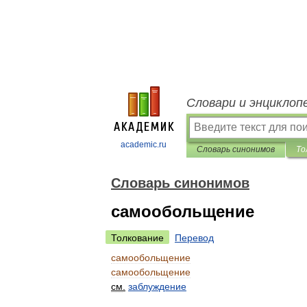
Словари и энциклоп
academic.ru
Словарь синонимов
То
Словарь синонимов
самообольщение
Толкование
Перевод
самообольщение
самообольщение
см
.
заблуждение