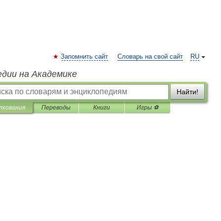
Запомнить сайт
Словарь на свой сайт
RU
едии на Академике
Найти!
лкования
Переводы
Книги
Игры ⚽