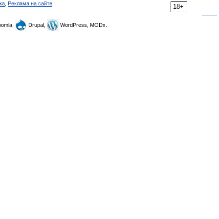
ка
,
Реклама на сайте
18+
omla,
Drupal,
WordPress, MODx.