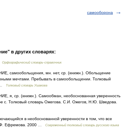
самооборона
ие" в других словарях:
…
Орфографический словарь-справочник
 самообольщения, мн. нет, ср. (книжн.). Обольщение
ожными мечтами. Пребывать в самообольщении. Толковый
0 …
Толковый словарь Ушакова
я, ср. (книжн.). Самообман, необоснованная уверенность
ое с. Толковый словарь Ожегова. С.И. Ожегов, Н.Ю. Шведова.
ючающийся в необоснованной уверенности в том, что все
. Ф. Ефремова. 2000 …
Современный толковый словарь русского языка