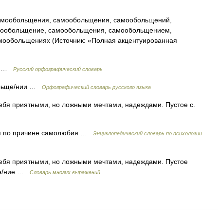
мообольщения, самообольщения, самообольщений,
ообольщение, самообольщения, самообольщением,
ообольщениях (Источник: «Полная акцентуированная
 я …
Русский орфографический словарь
больще/нии …
Орфографический словарь русского языка
ебя приятными, но ложными мечтами, надеждами. Пустое с.
бя по причине самолюбия …
Энциклопедический словарь по психологии
ебя приятными, но ложными мечтами, надеждами. Пустое
ще/ние …
Словарь многих выражений