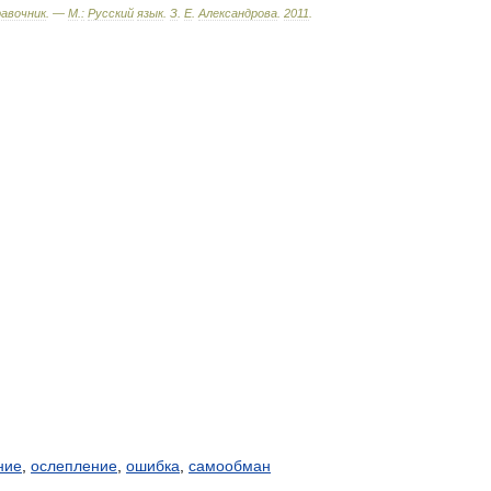
равочник
. —
М
.
:
Русский
язык
.
З
.
Е
.
Александрова
.
2011
.
ние
,
ослепление
,
ошибка
,
самообман