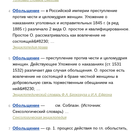
Толковый словарь Ожегова
Обольщение
— в Российской империи преступление
4
против чести и целомудрия женщин. Уложение о
наказаниях уголовных и исправительных 1845 г. (в ред.
1885 г.) различало 2 вида О. простое и квалифицированное.
Простое О. рассматривалось как вовлечение не
состоящей&#8230; …
Энциклопедия права
Обольщение
— преступление против чести и целомудрия
5
женщин. Действующее Уложение о наказаниях (ст. 1531
1532) различает два случая обольщения. О. простое есть
вовлечение не состоящей в браке честной женщины в
добровольную связь торжественным обещанием на
ней&#8230; …
Энциклопедический словарь Ф.А. Брокгауза и И.А. Ефрона
Обольщение
— см. Соблазн. (Источник:
6
Сексологический словарь) …
Сексологическая энциклопедия
Обольщение
— ср. 1. процесс действия по гл. обольстить,
7