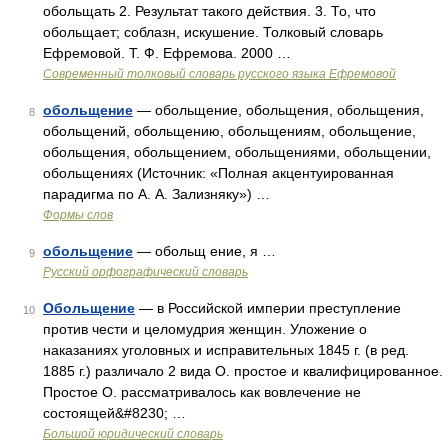
обольщать 2. Результат такого действия. 3. То, что
обольщает; соблазн, искушение. Толковый словарь
Ефремовой. Т. Ф. Ефремова. 2000 …
Современный толковый словарь русского языка Ефремовой
обольщение
— обольщение, обольщения, обольщения,
8
обольщений, обольщению, обольщениям, обольщение,
обольщения, обольщением, обольщениями, обольщении,
обольщениях (Источник: «Полная акцентуированная
парадигма по А. А. Зализняку») …
Формы слов
обольщение
— обольщ ение, я …
9
Русский орфографический словарь
Обольщение
— в Российской империи преступление
10
против чести и целомудрия женщин. Уложение о
наказаниях уголовных и исправительных 1845 г. (в ред.
1885 г.) различало 2 вида О. простое и квалифицированное.
Простое О. рассматривалось как вовлечение не
состоящей&#8230; …
Большой юридический словарь