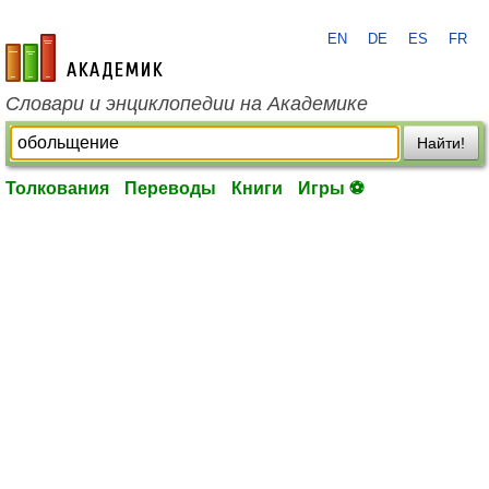
EN
DE
ES
FR
academic.ru
Словари и энциклопедии на Академике
Найти!
Толкования
Переводы
Книги
Игры ⚽