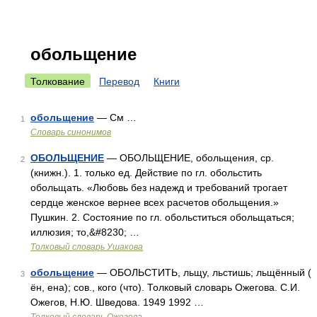
обольщение
Толкование
Перевод
Книги
обольщение
— См …
1
Словарь синонимов
ОБОЛЬЩЕНИЕ
— ОБОЛЬЩЕНИЕ, обольщения, ср.
2
(книжн.). 1. только ед. Действие по гл. обольстить
обольщать. «Любовь без надежд и требований трогает
сердце женское вернее всех расчетов обольщения.»
Пушкин. 2. Состояние по гл. обольститься обольщаться;
иллюзия; то,&#8230; …
Толковый словарь Ушакова
обольщение
— ОБОЛЬСТИТЬ, льщу, льстишь; льщённый (
3
ён, ена); сов., кого (что). Толковый словарь Ожегова. С.И.
Ожегов, Н.Ю. Шведова. 1949 1992 …