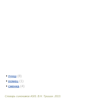
•
пунш
(8)
•
ромец
(1)
•
сженка
(4)
Словарь синонимов ASIS.
В.Н. Тришин
.
2013
.