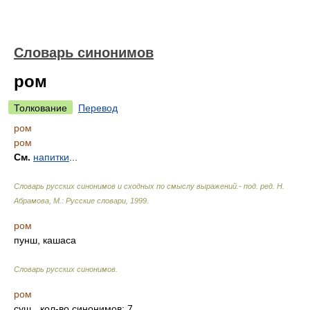
Словарь синонимов
ром
Толкование
Перевод
ром
ром
См.
напитки
...
Словарь русских синонимов и сходных по смыслу выражений.- под. ред. Н.
Абрамова, М.: Русские словари
,
1999
.
ром
пунш, кашаса
Словарь русских синонимов
.
ром
сущ.
, кол-во синонимов: 7