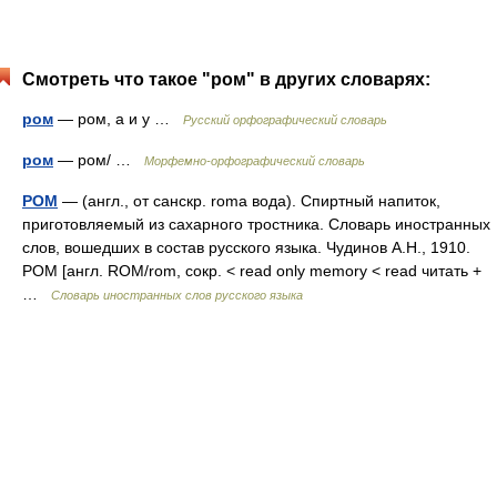
Смотреть что такое "ром" в других словарях:
ром
— ром, а и у …
Русский орфографический словарь
ром
— ром/ …
Морфемно-орфографический словарь
РОМ
— (англ., от санскр. roma вода). Спиртный напиток,
приготовляемый из сахарного тростника. Словарь иностранных
слов, вошедших в состав русского языка. Чудинов А.Н., 1910.
РОМ [англ. ROM/rom, сокр. < read only memory < read читать +
…
Словарь иностранных слов русского языка