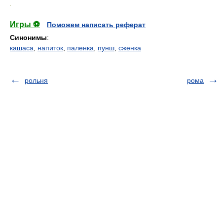
.
Игры ⚽
Поможем написать реферат
Синонимы
:
кашаса
,
напиток
,
паленка
,
пунш
,
сженка
рольня
рома