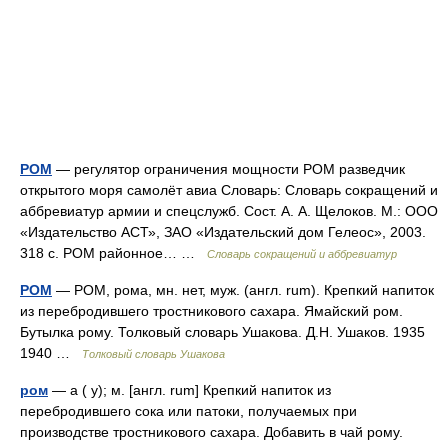
РОМ
— регулятор ограничения мощности РОМ разведчик
открытого моря самолёт авиа Словарь: Словарь сокращений и
аббревиатур армии и спецслужб. Сост. А. А. Щелоков. М.: ООО
«Издательство АСТ», ЗАО «Издательский дом Гелеос», 2003.
318 с. РОМ районное… …
Словарь сокращений и аббревиатур
РОМ
— РОМ, рома, мн. нет, муж. (англ. rum). Крепкий напиток
из перебродившего тростникового сахара. Ямайский ром.
Бутылка рому. Толковый словарь Ушакова. Д.Н. Ушаков. 1935
1940 …
Толковый словарь Ушакова
ром
— а ( у); м. [англ. rum] Крепкий напиток из
перебродившего сока или патоки, получаемых при
производстве тростникового сахара. Добавить в чай рому.