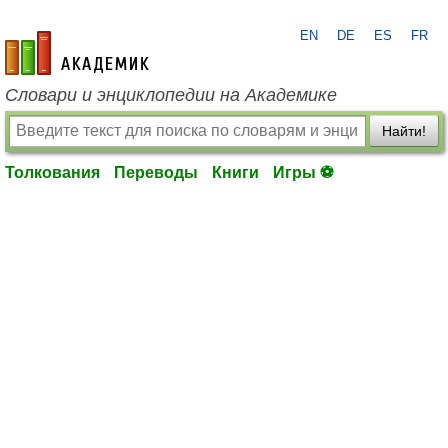
EN
DE
ES
FR
academic.ru
Словари и энциклопедии на Академике
Найти!
Толкования
Переводы
Книги
Игры ⚽