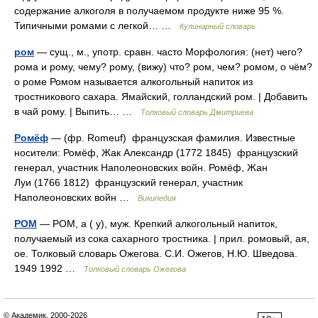
содержание алкоголя в получаемом продукте ниже 95 %.
Типичными ромами с легкой… …
Кулинарный словарь
ром
— сущ., м., употр. сравн. часто Морфология: (нет) чего?
рома и рому, чему? рому, (вижу) что? ром, чем? ромом, о чём?
о роме Ромом называется алкогольный напиток из
тростникового сахара. Ямайский, голландский ром. | Добавить
в чай рому. | Выпить… …
Толковый словарь Дмитриева
Ромёф
— (фр. Romeuf) французская фамилия. Известные
носители: Ромёф, Жак Александр (1772 1845) французский
генерал, участник Наполеоновских войн. Ромёф, Жан
Луи (1766 1812) французский генерал, участник
Наполеоновских войн …
Википедия
РОМ
— РОМ, а ( у), муж. Крепкий алкогольный напиток,
получаемый из сока сахарного тростника. | прил. ромовый, ая,
ое. Толковый словарь Ожегова. С.И. Ожегов, Н.Ю. Шведова.
1949 1992 …
Толковый словарь Ожегова
© Академик, 2000-2026