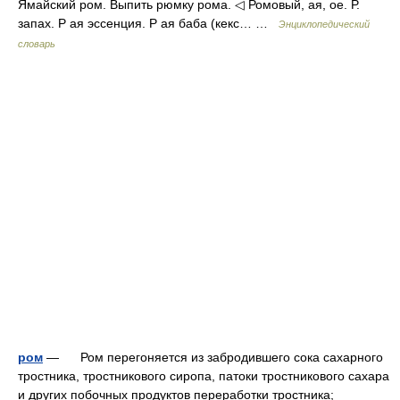
Ямайский ром. Выпить рюмку рома. ◁ Ромовый, ая, ое. Р.
запах. Р ая эссенция. Р ая баба (кекс… …
Энциклопедический
словарь
ром
— Ром перегоняется из забродившего сока сахарного
тростника, тростникового сиропа, патоки тростникового сахара
и других побочных продуктов переработки тростника;