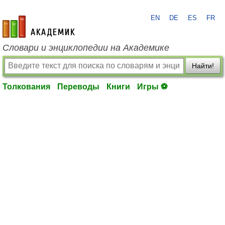
EN
DE
ES
FR
academic.ru
Словари и энциклопедии на Академике
Найти!
Толкования
Переводы
Книги
Игры ⚽