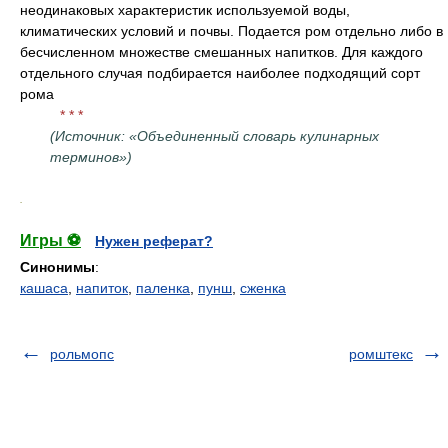
неодинаковых характеристик используемой воды,
климатических условий и почвы. Подается ром отдельно либо в
бесчисленном множестве смешанных напитков. Для каждого
отдельного случая подбирается наиболее подходящий сорт
рома
* * *
(Источник: «Объединенный словарь кулинарных
терминов»)
.
Игры ⚽
Нужен реферат?
Синонимы
:
кашаса
,
напиток
,
паленка
,
пунш
,
сженка
рольмопс
ромштекс