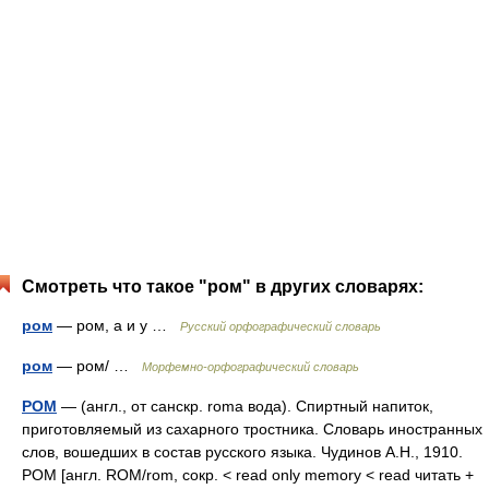
Смотреть что такое "ром" в других словарях:
ром
— ром, а и у …
Русский орфографический словарь
ром
— ром/ …
Морфемно-орфографический словарь
РОМ
— (англ., от санскр. roma вода). Спиртный напиток,
приготовляемый из сахарного тростника. Словарь иностранных
слов, вошедших в состав русского языка. Чудинов А.Н., 1910.
РОМ [англ. ROM/rom, сокр. < read only memory < read читать +