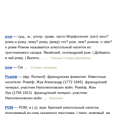
ром
— сущ., м., употр. сравн. часто Морфология: (нет) чего?
рома и рому, чему? рому, (вижу) что? ром, чем? ромом, о чём?
о роме Ромом называется алкогольный напиток из
тростникового сахара. Ямайский, голландский ром. | Добавить
в чай рому. | Выпить… …
Толковый словарь Дмитриева
ром
— См …
Словарь синонимов
Ромёф
— (фр. Romeuf) французская фамилия. Известные
носители: Ромёф, Жак Александр (1772 1845) французский
генерал, участник Наполеоновских войн. Ромёф, Жан
Луи (1766 1812) французский генерал, участник
Наполеоновских войн …
Википедия
РОМ
— РОМ, а ( у), муж. Крепкий алкогольный напиток,
получаемый из сока сахарного тростника. | прил. ромовый, ая,