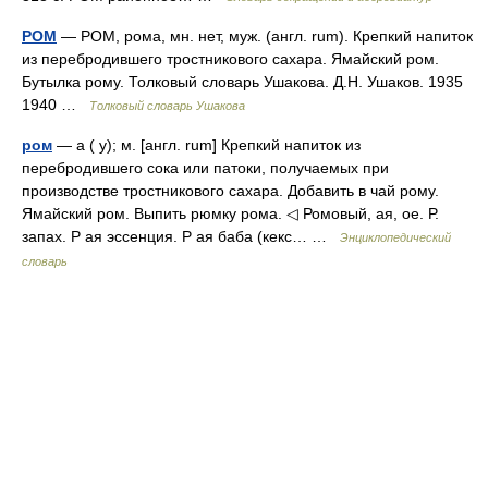
РОМ
— РОМ, рома, мн. нет, муж. (англ. rum). Крепкий напиток
из перебродившего тростникового сахара. Ямайский ром.
Бутылка рому. Толковый словарь Ушакова. Д.Н. Ушаков. 1935
1940 …
Толковый словарь Ушакова
ром
— а ( у); м. [англ. rum] Крепкий напиток из
перебродившего сока или патоки, получаемых при
производстве тростникового сахара. Добавить в чай рому.
Ямайский ром. Выпить рюмку рома. ◁ Ромовый, ая, ое. Р.
запах. Р ая эссенция. Р ая баба (кекс… …
Энциклопедический
словарь