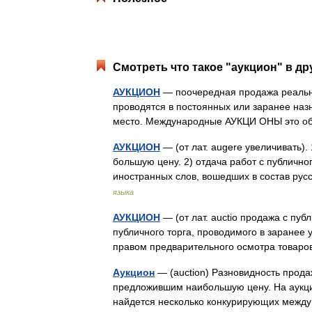
Смотреть что такое "аукцион" в др
АУКЦИОН
— поочередная продажа реальн
проводятся в постоянных или заранее наз
место. Международные АУКЦИ ОНЫ это о
АУКЦИОН
— (от лат. augere увеличивать).
большую цену. 2) отдача работ с публичног
иностранных слов, вошедших в состав рус
языка
АУКЦИОН
— (от лат. auctio продажа с пуб
публичного торга, проводимого в заранее
правом предварительного осмотра товар
Аукцион
— (auction) Разновидность прода
предложившим наибольшую цену. На аукци
найдется несколько конкурирующих межд