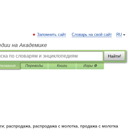
Запомнить сайт
Словарь на свой сайт
RU
едии на Академике
Найти!
лкования
Переводы
Книги
Игры ⚽
ги
;
распродажа
,
распродажа
с
молотка
,
продажа
с
молотка