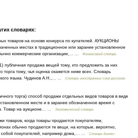
угих словарях:
ых товаров на основе конкурса по купателей. АУКЦИОНЫ
наченных местах в традиционное или заранее установленное
бычно коммерческие организации,… …
Финансовый словарь
 1) публичная продажа вещей тому, кто предложить за них
о торга тому, чья оценка окажется ниже всех. Словарь
ского языка. Чудинов А.Н.,… …
Словарь иностранных слов русского
личного торга) способ продажи отдельных видов товаров в виде
 установленном месте и в заранее обозначенное время с
ов. Товар на аукционе… …
Экономический словарь
жи товаров, когда товары продаются покупателям,
онах обычно продаются те вещи, на которые, вероятно,
у собой покупателей, например дома,… …
Словарь бизнес-