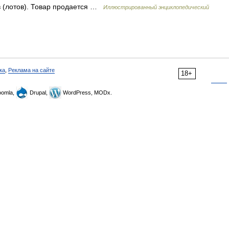
в (лотов). Товар продается …
Иллюстрированный энциклопедический
ка
,
Реклама на сайте
18+
omla,
Drupal,
WordPress, MODx.