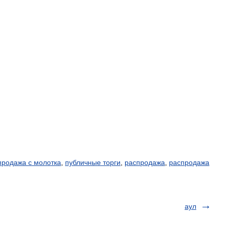
продажа с молотка
,
публичные торги
,
распродажа
,
распродажа
аул