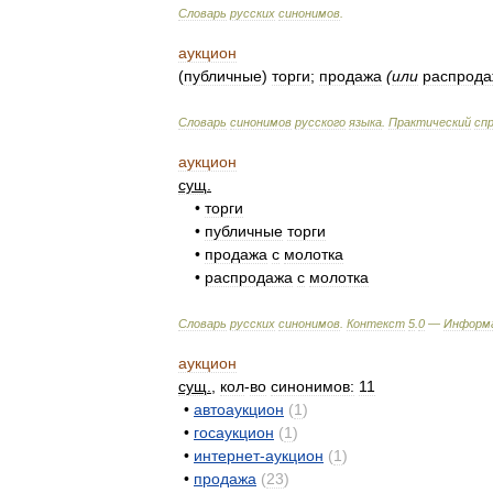
Словарь
русских
синонимов
.
аукцион
(
публичные
)
торги
;
продажа
(
или
распрода
Словарь
синонимов
русского
языка
.
Практический
сп
аукцион
сущ
.
•
торги
•
публичные
торги
•
продажа
с
молотка
•
распродажа
с
молотка
Словарь
русских
синонимов
.
Контекст
5
.
0
—
Информ
аукцион
сущ
.
,
кол
-
во
синонимов:
11
•
автоаукцион
(
1
)
•
госаукцион
(
1
)
•
интернет
-
аукцион
(
1
)
•
продажа
(
23
)