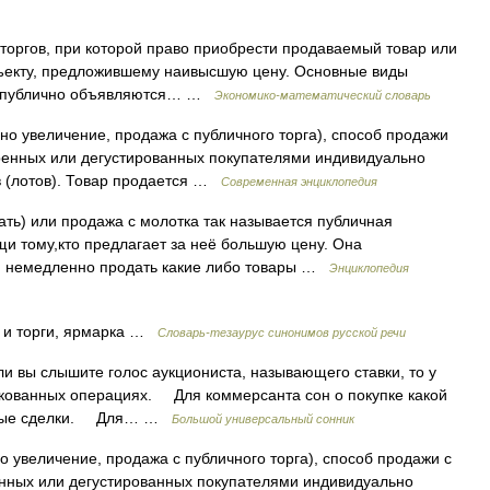
 торгов, при которой право приобрести продаваемый товар или
ъекту, предложившему наивысшую цену. Основные виды
гда публично объявляются… …
Экономико-математический словарь
ьно увеличение, продажа с публичного торга), способ продажи
тренных или дегустированных покупателями индивидуально
в (лотов). Товар продается …
Современная энциклопедия
вать) или продажа с молотка так называется публичная
и тому,кто предлагает за неё большую цену. Она
тся немедленно продать какие либо товары …
Энциклопедия
и торги, ярмарка …
Словарь-тезаурус синонимов русской речи
 вы слышите голос аукциониста, называющего ставки, то у
скованных операциях. Для коммерсанта сон о покупке какой
ачные сделки. Для… …
Большой универсальный сонник
но увеличение, продажа с публичного торга), способ продажи с
енных или дегустированных покупателями индивидуально