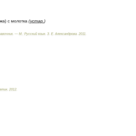
жа
)
с
молотка
(
устар
.
)
равочник
. —
М
.
:
Русский
язык
.
З
.
Е
.
Александрова
.
2011
.
атик
.
2012
.