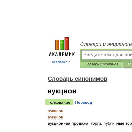
Словари и энциклоп
academic.ru
Словарь синонимов
То
Словарь синонимов
аукцион
Толкование
Перевод
аукцион
аукцион
аукционная
продажа
,
торги
,
публичные
тор