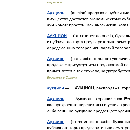
терминов
Аукцион
— [auction] продажа с публичных
имущество достается экономическому суб
аукционов: простой, или английский, ко
АУКЦИОН
— (от латинского auctio, буквал
с публичного торга предварительно осмо
определенных товаров или партий товаро
Аукцион
— (лат. auctio от augere увеличи
продажа с присуждением продаваемой вещ
применяется в тех случаях, когдатребуе
Брокгауза и Ефрона
аукцион
— АУКЦИОН, распродажа, торг 
Аукцион
— Аукцион – хороший знак. Если
вас прекрасные перспективы и успех в ри
либо вещи на аукционе предвещает уд
Аукцион
— (от латинского auctio, букваль
публичного торга предварительно осмотр