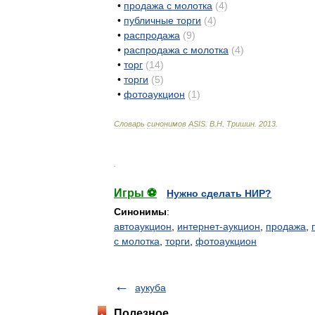
•
продажа
с
молотка
(
4
)
•
публичные
торги
(
4
)
•
распродажа
(
9
)
•
распродажа
с
молотка
(
4
)
•
торг
(
14
)
•
торги
(
5
)
•
фотоаукцион
(
1
)
Словарь
синонимов
ASIS
.
В
.
Н
.
Тришин
.
2013
.
.
Игры ⚽
Нужно сделать НИР?
Синонимы
:
автоаукцион
,
интернет-аукцион
,
продажа
,
с молотка
,
торги
,
фотоаукцион
аукуба
Полезное