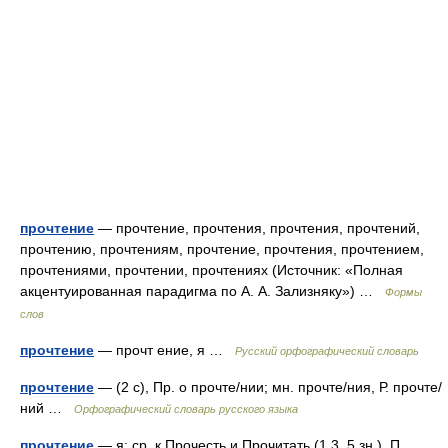
прочтение
— прочтение, прочтения, прочтения, прочтений,
прочтению, прочтениям, прочтение, прочтения, прочтением,
прочтениями, прочтении, прочтениях (Источник: «Полная
акцентуированная парадигма по А. А. Зализняку») …
Формы
слов
прочтение
— прочт ение, я …
Русский орфографический словарь
прочтение
— (2 с), Пр. о прочте/нии; мн. прочте/ния, Р. прочте/
ний …
Орфографический словарь русского языка
прочтение
— я; ср. к Прочесть и Прочитать (1 3, 5 зн.). П.