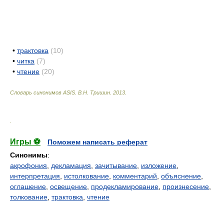
•
трактовка
(10)
•
читка
(7)
•
чтение
(20)
Словарь синонимов ASIS.
В.Н. Тришин
.
2013
.
.
Игры ⚽
Поможем написать реферат
Синонимы
:
акрофония
,
декламация
,
зачитывание
,
изложение
,
интерпретация
,
истолкование
,
комментарий
,
объяснение
,
оглашение
,
освещение
,
продекламирование
,
произнесение
,
толкование
,
трактовка
,
чтение