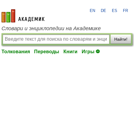
EN
DE
ES
FR
academic.ru
Словари и энциклопедии на Академике
Найти!
Толкования
Переводы
Книги
Игры ⚽