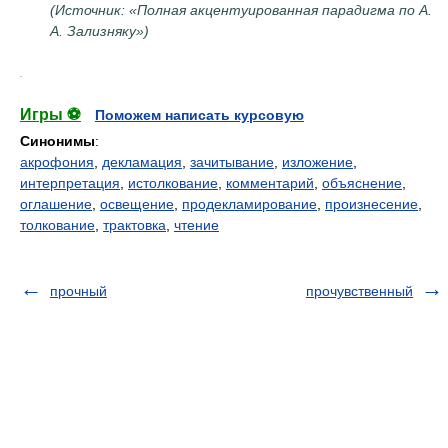
(Источник: «Полная акцентуированная парадигма по А.
А. Зализняку»)
.
Игры ⚽
Поможем написать курсовую
Синонимы
:
акрофония
,
декламация
,
зачитывание
,
изложение
,
интерпретация
,
истолкование
,
комментарий
,
объяснение
,
оглашение
,
освещение
,
продекламирование
,
произнесение
,
толкование
,
трактовка
,
чтение
прочный
прочувственный