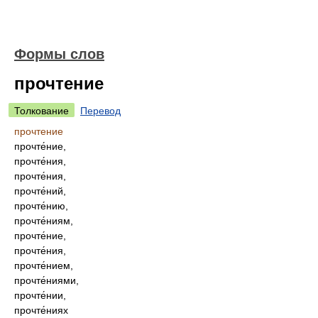
Формы слов
прочтение
Толкование
Перевод
прочтение
прочте́ние,
прочте́ния,
прочте́ния,
прочте́ний,
прочте́нию,
прочте́ниям,
прочте́ние,
прочте́ния,
прочте́нием,
прочте́ниями,
прочте́нии,
прочте́ниях