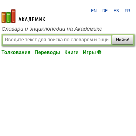
EN
DE
ES
FR
academic.ru
Словари и энциклопедии на Академике
Найти!
Толкования
Переводы
Книги
Игры ⚽