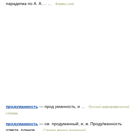
парадигма по А. А.… …
Формы слов
продуманность
— прод уманность, и …
Русский орфографический
словарь
продуманность
— см. продуманный; и; ж. Проду/манность
ответа, планов …
Словарь многих выражений