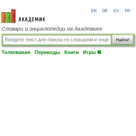
EN
DE
ES
FR
academic.ru
Словари и энциклопедии на Академике
Найти!
Толкования
Переводы
Книги
Игры ⚽