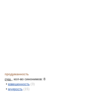
продуманность
сущ.
, кол-во синонимов: 8
•
взвешенность
(3)
•
мудрость
(15)