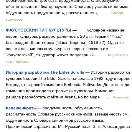
обоснованность, зрелость, продуманность, благоразумие,
обстоятельность, благоразумность Словарь русских синонимов.
обдуманность продуманность, рассчитанность,… …
Словарь
синонимов
ФАУСТОВСКИЙ ТИП КУЛЬТУРЫ
— условное название
европ. культуры, распространенное с 20 х гг. Термин “Ф.т.к.”
был введен Шпенглером (“Закат Европы”, 1918 22). Одна из
восьми осн. мировых культур зап. европ. названа им
“фаустовской”, т.к. доктор Фауст, популярный… …
Энциклопедия
культурологии
История разработки The Elder Scrolls
— История разработки
культовой серии The Elder Scrolls началась в 1992 году в городе
Бетесда, в игровой компании Bethesda Softworks. До этого года
компания производила игровые симуляторы. Компания
решила разработать файтинг Arena, но по мере… …
Википедия
взвешенность
— продуманность, обдуманность,
рассчитанность Словарь русских синонимов. взвешенность см.
обдуманность Словарь синонимов русского языка.
Практический справочник. М.: Русский язык. З. Е. Александрова