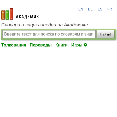
EN
DE
ES
FR
academic.ru
Словари и энциклопедии на Академике
Найти!
Толкования
Переводы
Книги
Игры ⚽