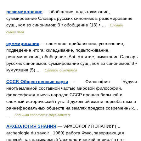
резюмирование
— обобщение, подытоживание,
суммирование Словарь русских синонимов. резюмирование
сущ., кол во синонимов: 3 • обобщение (13) • …
Словарь
синонимов
суммирование
— сложение, прибавление, увеличение,
подведение итога; складывание, подытоживание,
резюмирование, обобщение. Ant. отнятие, вычитание Словарь
русских синонимов. суммирование сущ., кол во синонимов: 8 •
кумуляция (5) …
Словарь синонимов
СССР. Общественные науки
— Философия Будучи
неотъемлемой составной частью мировой философии,
философская мысль народов СССР прошла большой и
сложный исторический путь. В духовной жизни первобытных и
раннефеодальных обществ на землях предков современных…
…
Большая советская энциклопедия
АРХЕОЛОГИЯ ЗНАНИЯ
— ’АРХЕОЛОГИЯ ЗНАНИЯ’ (‘L
archeologie du savoir’, 1969) работа Фуко, завершающая
первый, так называемый ‘археологический период’ в его