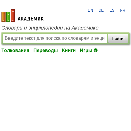
EN
DE
ES
FR
academic.ru
Словари и энциклопедии на Академике
Найти!
Толкования
Переводы
Книги
Игры ⚽