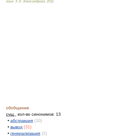
язык.
З. Е. Александрова
.
2011
.
обобщение
сущ.
, кол-во синонимов: 13
•
абстракция
(10)
•
вывод
(31)
•
генерализация
(2)