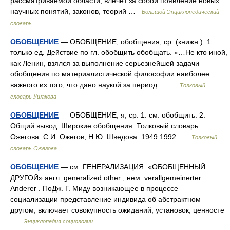
рассматриваемой области; влечет за собой появление новых
научных понятий, законов, теорий …
Большой Энциклопедический
словарь
ОБОБЩЕНИЕ
— ОБОБЩЕНИЕ, обобщения, ср. (книжн.). 1.
только ед. Действие по гл. обобщить обобщать. «…Не кто иной,
как Ленин, взялся за выполнение серьезнейшей задачи
обобщения по материалистической философии наиболее
важного из того, что дано наукой за период… …
Толковый
словарь Ушакова
ОБОБЩЕНИЕ
— ОБОБЩЕНИЕ, я, ср. 1. см. обобщить. 2.
Общий вывод. Широкие обобщения. Толковый словарь
Ожегова. С.И. Ожегов, Н.Ю. Шведова. 1949 1992 …
Толковый
словарь Ожегова
ОБОБЩЕНИЕ
— см. ГЕНЕРАЛИЗАЦИЯ. «ОБОБЩЕННЫЙ
ДРУГОЙ» англ. generalized other ; нем. verallgemeinerter
Anderer . ПоДж. Г. Миду возникающее в процессе
социализации представление индивида об абстрактном
другом; включает совокупность ожиданий, установок, ценносте
…
Энциклопедия социологии