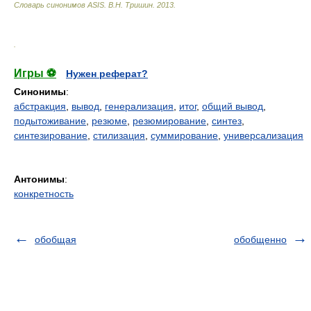
Словарь синонимов ASIS.
В.Н. Тришин
.
2013
.
.
Игры ⚽
Нужен реферат?
Синонимы
:
абстракция
,
вывод
,
генерализация
,
итог
,
общий вывод
,
подытоживание
,
резюме
,
резюмирование
,
синтез
,
синтезирование
,
стилизация
,
суммирование
,
универсализация
Антонимы
:
конкретность
обобщая
обобщенно