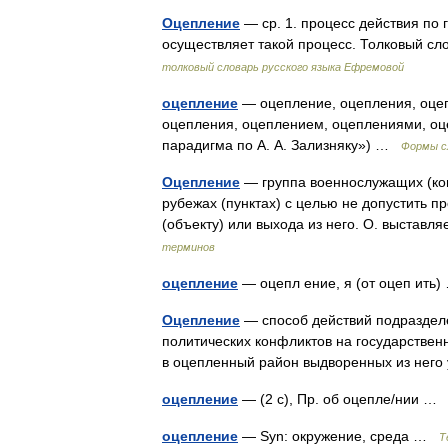
Оцепление
— ср. 1. процесс действия по гл
осуществляет такой процесс. Толковый с
толковый словарь русского языка Ефремовой
оцепление
— оцепление, оцепления, оцеп
оцепления, оцеплением, оцеплениями, оц
парадигма по А. А. Зализняку») …
Формы с
Оцепление
— группа военнослужащих (ко
рубежах (пунктах) с целью не допустить 
(объекту) или выхода из него. О. выстав
терминов
оцепление
— оцепл ение, я (от оцеп ит
Оцепление
— способ действий подразделе
политических конфликтов на государствен
в оцепленный район выдворенных из нег
оцепление
— (2 с), Пр. об оцепле/нии 
оцепление
— Syn: окружение, среда …
Т