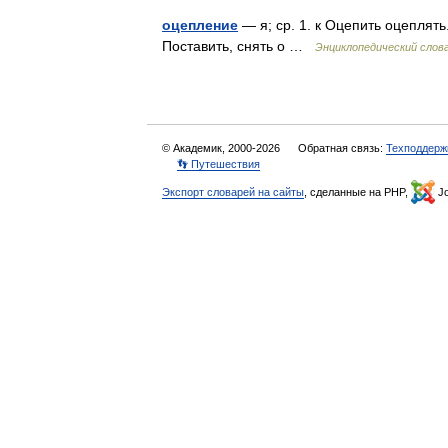
оцепление
— я; ср. 1. к Оцепить оцеплять
Поставить, снять о …
Энциклопедический слов
© Академик, 2000-2026
Обратная связь:
Техподдерж
👣 Путешествия
Экспорт словарей на сайты
, сделанные на PHP,
Jo