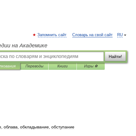
Запомнить сайт
Словарь на свой сайт
RU
едии на Академике
Найти!
лкования
Переводы
Книги
Игры ⚽
е
,
облава
,
обкладывание
,
обступание