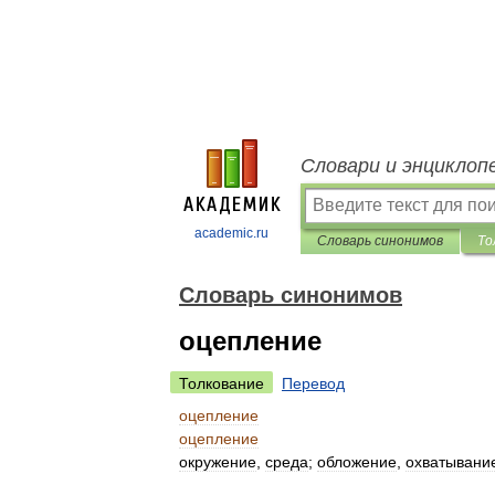
Словари и энциклоп
academic.ru
Словарь синонимов
То
Словарь синонимов
оцепление
Толкование
Перевод
оцепление
оцепление
окружение
,
среда
;
обложение
,
охватывани