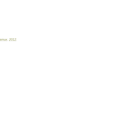
атик
.
2012
.