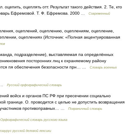
. оцепить, оцеплять отт. Результат такого действия. 2. Те, кто
ловарь Ефремовой. Т. Ф. Ефремова. 2000 …
Современный
ления, оцеплений, оцеплению, оцеплениям, оцепление,
еплении, оцеплениях (Источник: «Полная акцентуированная
лов
манда, подразделение), выставляемая па определённых
проникновения посторонних лнц к охраняемому району
ляется пя обеспечения безопасности прн… …
Словарь военных
ь) …
Русский орфографический словарь
ний войск и органов ПС РФ при пресечении социально
ной границе. О. проводится с целью не допустить возвращения
о участников противоправных… …
Пограничный словарь
…
Орфографический словарь русского языка
езаурус русской деловой лексики