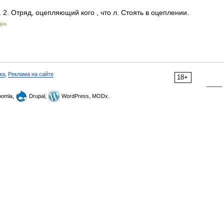
. 2. Отряд, оцепляющий кого , что л. Стоять в оцеплении.
арь
ка
,
Реклама на сайте
18+
omla,
Drupal,
WordPress, MODx.