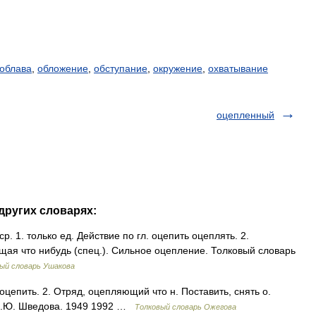
облава
,
обложение
,
обступание
,
окружение
,
охватывание
оцепленный
других словарях:
1. только ед. Действие по гл. оцепить оцеплять. 2.
ая что нибудь (спец.). Сильное оцепление. Толковый словарь
ый словарь Ушакова
цепить. 2. Отряд, оцепляющий что н. Поставить, снять о.
 Н.Ю. Шведова. 1949 1992 …
Толковый словарь Ожегова