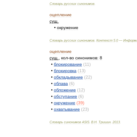
Словарь
русских
синонимов
.
оцепление
сущ
.
•
окружение
Словарь
русских
синонимов
.
Контекст
5
.
0
—
Информ
оцепление
сущ
.
,
кол
-
во
синонимов:
8
•
блокирование
(
11
)
•
блокировка
(
13
)
•
обкладывание
(
22
)
•
облава
(
6
)
•
обложение
(
12
)
•
обступание
(
6
)
•
окружение
(
39
)
•
охватывание
(
23
)
Словарь
синонимов
ASIS
.
В
.
Н
.
Тришин
.
2013
.