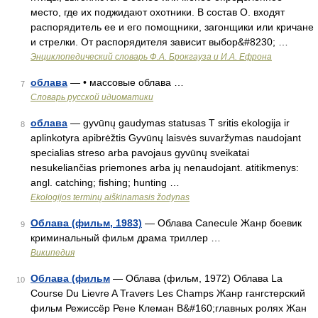
место, где их поджидают охотники. В состав О. входят
распорядитель ее и его помощники, загонщики или кричане
и стрелки. От распорядителя зависит выбор&#8230; …
Энциклопедический словарь Ф.А. Брокгауза и И.А. Ефрона
облава
— • массовые облава …
7
Словарь русской идиоматики
облава
— gyvūnų gaudymas statusas T sritis ekologija ir
8
aplinkotyra apibrėžtis Gyvūnų laisvės suvaržymas naudojant
specialias streso arba pavojaus gyvūnų sveikatai
nesukeliančias priemones arba jų nenaudojant. atitikmenys:
angl. catching; fishing; hunting …
Ekologijos terminų aiškinamasis žodynas
Облава (фильм, 1983)
— Облава Canecule Жанр боевик
9
криминальный фильм драма триллер …
Википедия
Облава (фильм
— Облава (фильм, 1972) Облава La
10
Course Du Lievre A Travers Les Champs Жанр гангстерский
фильм Режиссёр Рене Клеман В&#160;главных ролях Жан