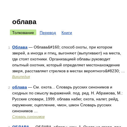
облава
Толкование
Перевод
Книги
Облава
— Облава&#160; способ охоты, при котором
1
зверей, а иногда и птиц, выгоняют (выпугивают) на места,
где стоят охотники. Организацией облавы руководит
опытный охотник, который определяет местонахождение
зверя, расставляет стрелков в местах вероятного&#8230; …
Википедия
облава
— См. охота... Словарь русских синонимов и
2
сходных по смыслу выражений. под. ред. Н. Абрамова, М.:
Русские словари, 1999. облава набег, охота, налет, рейд,
окружение; оцепление, чмон, шмон Словарь русских
синонимов …
Словарь синонимов