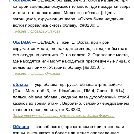
ОБЛАВА
— ОБЛАВА, облавы, жен. 1. Охота на зверя, при
3
которой загонщики окружают то место, где находится зверь,
и гонят его на охотников. Медвежья облава. || Цепь
загонщиков, окружающих зверя. «Охота была неудачна:
волки прорвались сквозь облаву.»&#8230; …
Толковый словарь Ушакова
ОБЛАВА
— ОБЛАВА, ы, жен. 1. Охота, при к рой
4
окружается место, где находится зверь, с тем, чтобы гнать
его оттуда на охотника. О. на волков. 2. Оцепление места,
где находятся или могут находиться преследуемые лица, с
целью их поимки. Устроить облаву. |&#8230; …
Толковый словарь Ожегова
облава
— укр. облава, др. русск. облава отряд, войско
5
(Сказ. Мам. поб. 3; см. Шамбинаго, ПМ 4; Срезн. II, 514),
польск. оbɫаwа облава , сюда же лава дугообразный строй
казаков во время атаки . Вероятно, связано чередованием
гласного с лов, ловить; см.&#8230; …
Этимологический словарь русского языка Макса Фасмера
Облава
— способ охоты, при котором звери, а иногда и
6
птицы, выгоняются в более или менее определенное