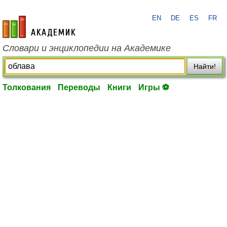
EN
DE
ES
FR
academic.ru
Словари и энциклопедии на Академике
Найти!
Толкования
Переводы
Книги
Игры ⚽