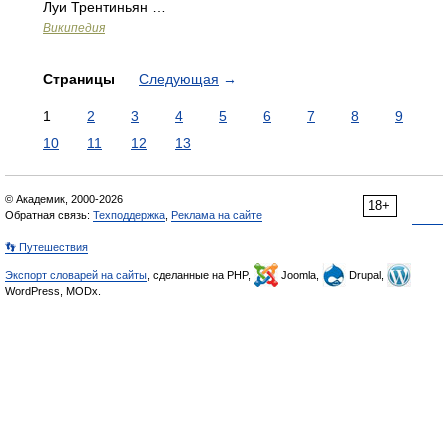
Луи Трентиньян …
Википедия
Страницы
Следующая
→
1
2
3
4
5
6
7
8
9
10
11
12
13
© Академик, 2000-2026
18+
Обратная связь:
Техподдержка
,
Реклама на сайте
👣 Путешествия
Экспорт словарей на сайты
, сделанные на PHP,
Joomla,
Drupal,
WordPress, MODx.