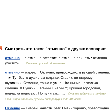
Смотреть что такое "отменно" в других словарях:
отменно
— • отменно встретить • отменно принять • отменно
угостить …
Словарь русской идиоматики
отменно
— нареч. Отлично, превосходно; в высшей степени.
► Тут был в душистых сединах Старик, по старому
шутивший: Отменно, тонко и умно, Что нынче несколько
смешно. // Пушкин. Евгений Онегин //; Пришел городовой,
подчаска подозвал, По пунктам… …
Словарь забытых и трудных
слов из произведений русской литературы ХVIII-ХIХ веков
Отменно
— I нареч. качеств. разг. Очень хорошо, превосходно.