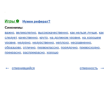
.
Игры ⚽
Нужен реферат?
Синонимы
:
важно
,
великолепно
,
высококачественно
,
как нельзя лучше
,
как
следует
,
качественно
,
круто
,
на должном уровне
,
на хорошем
уровне
,
недурно
,
недурственно
,
неплохо
,
несравненно
,
образцово
,
отлично
,
первоклассно
,
порядочно
,
превосходно
,
прекрасно
,
распрекрасно
,
хорошо
отменившийся
отменность