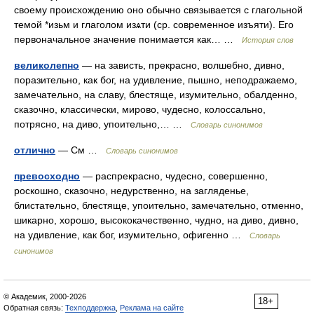
своему происхождению оно обычно связывается с глагольной
темой *изьм и глаголом изѧти (ср. современное изъяти). Его
первоначальное значение понимается как… …
История слов
великолепно
— на зависть, прекрасно, волшебно, дивно,
поразительно, как бог, на удивление, пышно, неподражаемо,
замечательно, на славу, блестяще, изумительно, обалденно,
сказочно, классически, мирово, чудесно, колоссально,
потрясно, на диво, упоительно,… …
Словарь синонимов
отлично
— См …
Словарь синонимов
превосходно
— распрекрасно, чудесно, совершенно,
роскошно, сказочно, недурственно, на загляденье,
блистательно, блестяще, упоительно, замечательно, отменно,
шикарно, хорошо, высококачественно, чудно, на диво, дивно,
на удивление, как бог, изумительно, офигенно …
Словарь
синонимов
© Академик, 2000-2026
18+
Обратная связь:
Техподдержка
,
Реклама на сайте