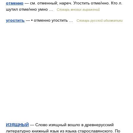
отменно
— см. отменный; нареч. Угостить отме/нно. Кто л.
шутил отме/нно умно …
Словарь многих выражений
угостить
— • отменно угостить …
Словарь русской идиоматики
ИЗЯЩНЫЙ
— Слово изящный вошло в древнерусский
литературно книжный язык из языка старославянского. По