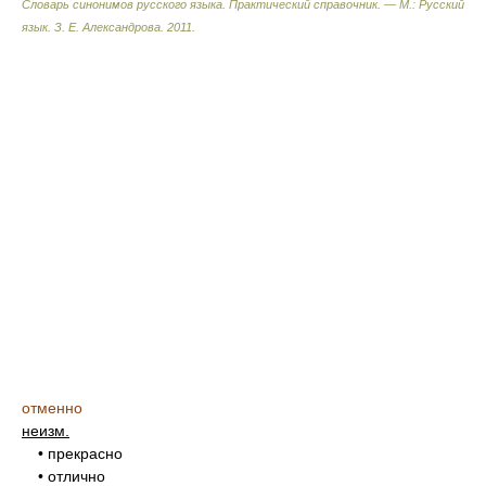
Словарь синонимов русского языка. Практический справочник. — М.: Русский
язык.
З. Е. Александрова
.
2011
.
отменно
неизм.
• прекрасно
• отлично