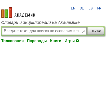
EN
DE
ES
FR
academic.ru
Словари и энциклопедии на Академике
Найти!
Толкования
Переводы
Книги
Игры ⚽