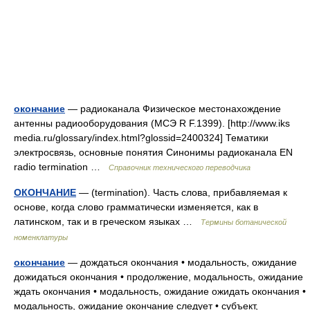
окончание
— радиоканала Физическое местонахождение
антенны радиооборудования (МСЭ R F.1399). [http://www.iks
media.ru/glossary/index.html?glossid=2400324] Тематики
электросвязь, основные понятия Синонимы радиоканала EN
radio termination …
Справочник технического переводчика
ОКОНЧАНИЕ
— (termination). Часть слова, прибавляемая к
основе, когда слово грамматически изменяется, как в
латинском, так и в греческом языках …
Термины ботанической
номенклатуры
окончание
— дождаться окончания • модальность, ожидание
дожидаться окончания • продолжение, модальность, ожидание
ждать окончания • модальность, ожидание ожидать окончания •
модальность, ожидание окончание следует • субъект,