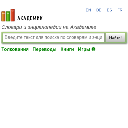
EN
DE
ES
FR
academic.ru
Словари и энциклопедии на Академике
Найти!
Толкования
Переводы
Книги
Игры ⚽