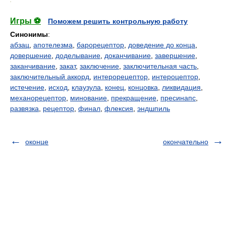
.
Игры ⚽
Поможем решить контрольную работу
Синонимы
:
абзац
,
апотелезма
,
барорецептор
,
доведение до конца
,
довершение
,
доделывание
,
доканчивание
,
завершение
,
заканчивание
,
закат
,
заключение
,
заключительная часть
,
заключительный аккорд
,
интерорецептор
,
интероцептор
,
истечение
,
исход
,
клаузула
,
конец
,
концовка
,
ликвидация
,
механорецептор
,
минование
,
прекращение
,
пресинапс
,
развязка
,
рецептор
,
финал
,
флексия
,
эндшпиль
оконце
окончательно