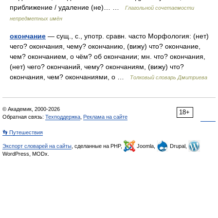
приближение / удаление (не)… …
Глагольной сочетаемости
непредметных имён
окончание
— сущ., с., употр. сравн. часто Морфология: (нет)
чего? окончания, чему? окончанию, (вижу) что? окончание,
чем? окончанием, о чём? об окончании; мн. что? окончания,
(нет) чего? окончаний, чему? окончаниям, (вижу) что?
окончания, чем? окончаниями, о …
Толковый словарь Дмитриева
© Академик, 2000-2026
18+
Обратная связь:
Техподдержка
,
Реклама на сайте
👣 Путешествия
Экспорт словарей на сайты
, сделанные на PHP,
Joomla,
Drupal,
WordPress, MODx.