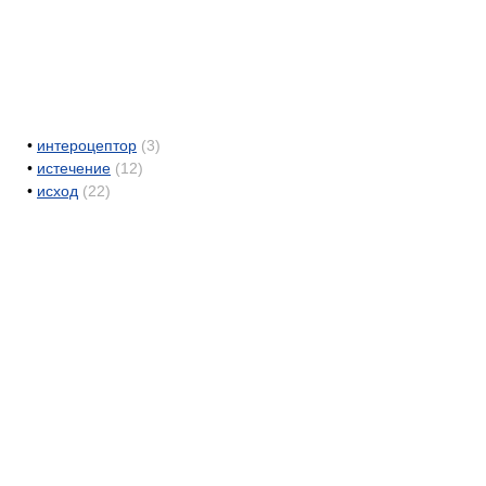
•
интероцептор
(3)
•
истечение
(12)
•
исход
(22)