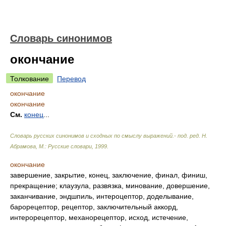
Словарь синонимов
окончание
Толкование
Перевод
окончание
окончание
См.
конец
...
Словарь русских синонимов и сходных по смыслу выражений.- под. ред. Н.
Абрамова, М.: Русские словари
,
1999
.
окончание
завершение, закрытие, конец, заключение, финал, финиш,
прекращение; клаузула, развязка, минование, довершение,
заканчивание, эндшпиль, интероцептор, доделывание,
барорецептор, рецептор, заключительный аккорд,
интерорецептор, механорецептор, исход, истечение,