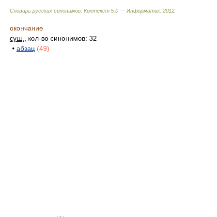
Словарь русских синонимов. Контекст 5.0 — Информатик.
2012
.
окончание
сущ.
, кол-во синонимов: 32
•
абзац
(49)