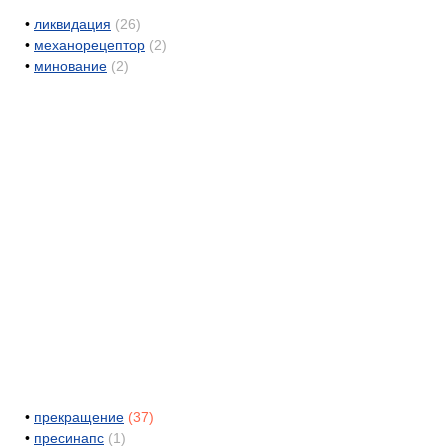
•
ликвидация
(26)
•
механорецептор
(2)
•
минование
(2)
•
прекращение
(37)
•
пресинапс
(1)