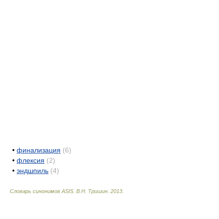
•
финализация
(6)
•
флексия
(2)
•
эндшпиль
(4)
Словарь синонимов ASIS.
В.Н. Тришин
.
2013
.