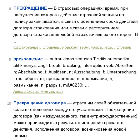
ПРЕКРАЩЕНИЕ
— В страховых операциях: время, при
8
наступлении которого действие страховой защиты по
полису заканчивается, в связи с истечением срока действия
договора страхования или в связи с расторжением
договора страхования любой из заключивших его сторон. В
…
Страхование и управление риском. Терминологический словарь
прекращение
— nutraukimas statusas T sritis automatika
9
atitikmenys: angl. break; breaking; interruption vok. Abreißen,
n; Abschaltung, f; Auslösen, n; Ausschaltung, f; Unterbrechung,
f rus. обрыв, m; прекращение, n; прерывание, n;
размыкание, n; разрыв, m&#8230; …
Automatikos terminų žodynas
Прекращение договора
— утрата им своей обязательной
10
силы в отношениях между его участниками. Прекращение
договора (как международного, так внутригосударственных)
может происходить в результате истечения срока его
действия, исполнения договора, возникновения новой
нормы …