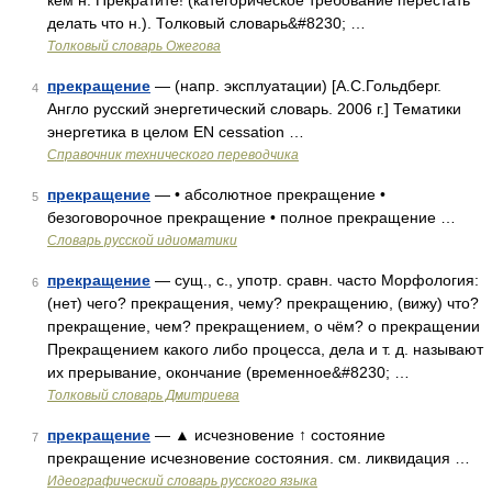
кем н. Прекратите! (категорическое требование перестать
делать что н.). Толковый словарь&#8230; …
Толковый словарь Ожегова
прекращение
— (напр. эксплуатации) [А.С.Гольдберг.
4
Англо русский энергетический словарь. 2006 г.] Тематики
энергетика в целом EN cessation …
Справочник технического переводчика
прекращение
— • абсолютное прекращение •
5
безоговорочное прекращение • полное прекращение …
Словарь русской идиоматики
прекращение
— сущ., с., употр. сравн. часто Морфология:
6
(нет) чего? прекращения, чему? прекращению, (вижу) что?
прекращение, чем? прекращением, о чём? о прекращении
Прекращением какого либо процесса, дела и т. д. называют
их прерывание, окончание (временное&#8230; …
Толковый словарь Дмитриева
прекращение
— ▲ исчезновение ↑ состояние
7
прекращение исчезновение состояния. см. ликвидация …
Идеографический словарь русского языка