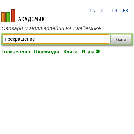
EN
DE
ES
FR
academic.ru
Словари и энциклопедии на Академике
Найти!
Толкования
Переводы
Книги
Игры ⚽