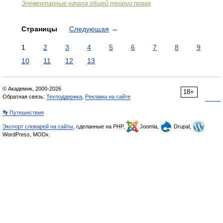
Элементарные начала общей теории права
Страницы
Следующая
→
1
2
3
4
5
6
7
8
9
10
11
12
13
© Академик, 2000-2026
18+
Обратная связь:
Техподдержка
,
Реклама на сайте
👣 Путешествия
Экспорт словарей на сайты
, сделанные на PHP,
Joomla,
Drupal,
WordPress, MODx.