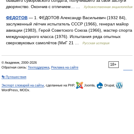
бывшего суворовского солдата, получившего за свои заслуги
дворянство. Окончив с отличием… …
Художественная энциклопедия
ФЕДОТОВ
— 1. ФЕДОТОВ Александр Васильевич (1932 84),
заслуженный лётчик испытатель СССР (1966), генерал майор
авиации (1983), Герой Советского Союза (1966), мастер спорта
международного класса (1976). Испытания ряда опытных
сверхзвуковых самолётов (МиГ 21 …
Русская история
© Академик, 2000-2026
18+
Обратная связь:
Техподдержка
,
Реклама на сайте
👣 Путешествия
Экспорт словарей на сайты
, сделанные на PHP,
Joomla,
Drupal,
WordPress, MODx.