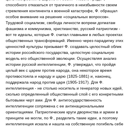
способного отказаться от трагичного в неизбывности своем
стремления континента к военной катастрофе, Ф. обращал
особое внимание на решение «социальных вопросов».
Трудовой социализм, свобода личности вопреки догматам
фашизма и коммунизма, христианство, русский патриотизм -
вот те идеалы, которые Ф. считал главными в любых проектах
общественных трансформаций. Именно через парадигму этих
ценностей культуры призывает Ф. создавать целостный облик
истории российского государства, целостную социальную
модель его общественной эволюции. Осуществляя анализ
истории русской интеллигенции, Ф. утверждал, что пройдя
целый век с царем против народа, она некоторое время
противостояла и народу и царю (1825-1881) и, наконец,
поддержала народ против царя (1905-1917). Для Ф.
интеллигенция - не столько носитель и генератор новых идей,
сколько определенный общественный слой с его конкретными
бытовыми черт ами. Для Ф. антигосударственность
интеллигенции сопряжена с ее антинациональными
ориентациями. Патриотические круги дворянства и армии в
принципе не могли, по Ф., разделить такие идеи, а поэтому
интеллигенция искала и нашла на собственную погибель себе