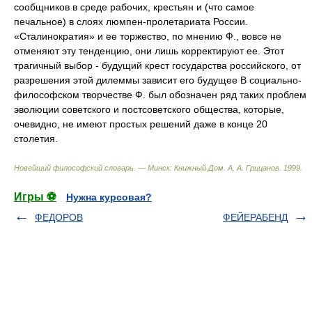
сообщников в среде рабочих, крестьян и (что самое
печальное) в слоях люмпен-пролетариата России.
«Сталинократия» и ее торжество, по мнению Ф., вовсе не
отменяют эту тенденцию, они лишь корректируют ее. Этот
трагичный выбор - будущий крест государства российского, от
разрешения этой дилеммы зависит его будущее В социально-
философском творчестве Ф. был обозначен ряд таких проблем
эволюции советского и постсоветского общества, которые,
очевидно, не имеют простых решений даже в конце 20
столетия.
Новейший философский словарь. — Минск: Книжный Дом
.
А. А. Грицанов
.
1999
.
Игры ⚽
Нужна курсовая?
ФЕДОРОВ
ФЕЙЕРАБЕНД