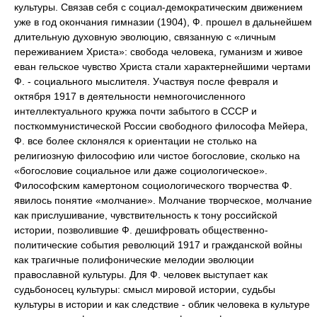
культуры. Связав себя с социал-демократическим движением
уже в год окончания гимназии (1904), Ф. прошел в дальнейшем
длительную духовную эволюцию, связанную с «личным
переживанием Христа»: свобода человека, гуманизм и живое
еван гельское чувство Христа стали характернейшими чертами
Ф. - социального мыслителя. Участвуя после февраля и
октября 1917 в деятельности немногочисленного
интеллектуального кружка почти забытого в СССР и
посткоммунистической России свободного философа Мейера,
Ф. все более склонялся к ориентации не столько на
религиозную философию или чистое богословие, сколько на
«богословие социальное или даже социологическое».
Философским камертоном социологического творчества Ф.
явилось понятие «молчание». Молчание творческое, молчание
как прислушивание, чувствительность к тону российской
истории, позволившие Ф. дешифровать общественно-
политические события революций 1917 и гражданской войны
как трагичные полифонические мелодии эволюции
православной культуры. Для Ф. человек выступает как
судьбоносец культуры: смысл мировой истории, судьбы
культуры в истории и как следствие - облик человека в культуре