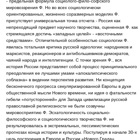
- предельная формула социолого-фило-софского
мировоззрения Ф. Но во всех социологически
ориентированных, жизненно соразмерных моделях Ф.
присутствует универсальная точка отсчета - Россия как
непреходящий предмет научного творчества, оцененная Ф. как
стремящаяся достичь «западных целей» - «восточными
средствами». Отличительной особенностью социологии Ф.
явилась тотальная критика русской идеологии: народников и
марксистов, реакционеров и антибольшевиков-демократов,
чаяний народа и интеллигенции. С точки зрения Ф., вся
история России представляет собой процесс принципиального
преодоления ее лучшими умами «апокалипсического
соблазна» в видении перспектив развития. Ни концепция
бесконечного прогресса секуляризированной Европы в духе
общественной мысли Нового времени, ни идея о фатальности
гибели «потусторонней» для Запада цивилизации русской
православной религиозности не были созвучны
мировосприятию Ф. Эсхатологичность социально-
философского и социологического творчества Ф. не
результировалась в экстремальных, пессимистических
прогнозах конца истории и культуры. Постулируя в начале 30-х
цель построения в Европе и России «Нового Града»,