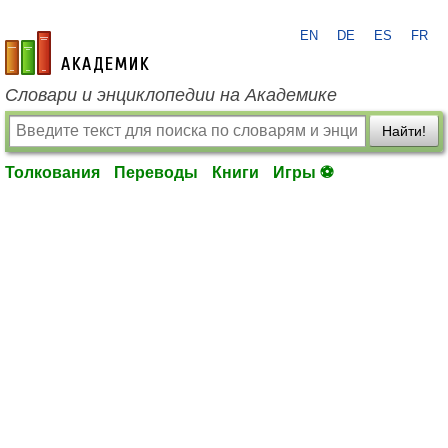
EN
DE
ES
FR
academic.ru
Словари и энциклопедии на Академике
Найти!
Толкования
Переводы
Книги
Игры ⚽