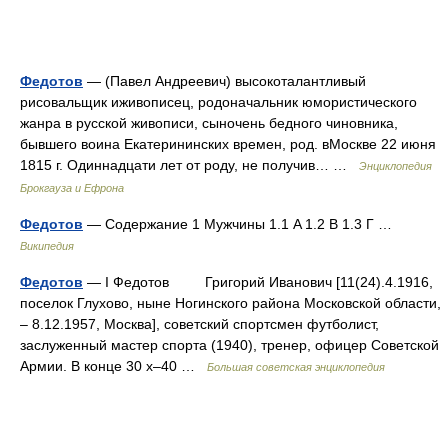
Федотов
— (Павел Андреевич) высокоталантливый
рисовальщик иживописец, родоначальник юмористического
жанра в русской живописи, сыночень бедного чиновника,
бывшего воина Екатерининских времен, род. вМоскве 22 июня
1815 г. Одиннадцати лет от роду, не получив… …
Энциклопедия
Брокгауза и Ефрона
Федотов
— Содержание 1 Мужчины 1.1 A 1.2 В 1.3 Г …
Википедия
Федотов
— I Федотов Григорий Иванович [11(24).4.1916,
поселок Глухово, ныне Ногинского района Московской области,
– 8.12.1957, Москва], советский спортсмен футболист,
заслуженный мастер спорта (1940), тренер, офицер Советской
Армии. В конце 30 х–40 …
Большая советская энциклопедия