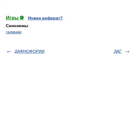
.
Игры ⚽
Нужен реферат?
Синонимы
:
гадание
ДАФНОФОРИИ
ДАГ