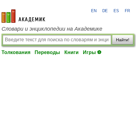
EN
DE
ES
FR
academic.ru
Словари и энциклопедии на Академике
Найти!
Толкования
Переводы
Книги
Игры ⚽