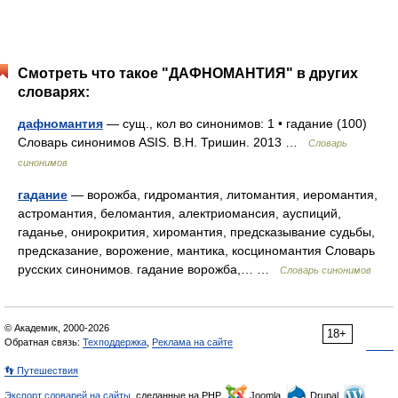
Смотреть что такое "ДАФНОМАНТИЯ" в других
словарях:
дафномантия
— сущ., кол во синонимов: 1 • гадание (100)
Словарь синонимов ASIS. В.Н. Тришин. 2013 …
Словарь
синонимов
гадание
— ворожба, гидромантия, литомантия, иеромантия,
астромантия, беломантия, алектриомансия, ауспиций,
гаданье, онирокрития, хиромантия, предсказывание судьбы,
предсказание, ворожение, мантика, косциномантия Словарь
русских синонимов. гадание ворожба,… …
Словарь синонимов
© Академик, 2000-2026
18+
Обратная связь:
Техподдержка
,
Реклама на сайте
👣 Путешествия
Экспорт словарей на сайты
, сделанные на PHP,
Joomla,
Drupal,