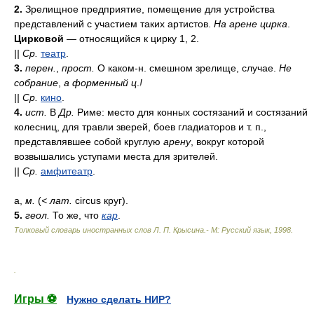
2.
Зрелищное предприятие, помещение для устройства
представлений с участием таких артистов.
На арене цирка
.
Цирковой
— относящийся к цирку 1, 2.
||
Ср.
театр
.
3.
перен.
,
прост.
О каком-н. смешном зрелище, случае.
Не
собрание
,
а форменный ц
.
!
||
Ср.
кино
.
4.
ист.
В
Др.
Риме: место для конных состязаний и состязаний
колесниц, для травли зверей, боев гладиаторов и т. п.,
представлявшее собой круглую
арену
, вокруг которой
возвышались уступами места для зрителей.
||
Ср.
амфитеатр
.
а,
м.
(
<
лат.
circus круг).
5.
геол.
То же, что
кар
.
Толковый словарь иностранных слов Л. П. Крысина.- М: Русский язык
,
1998
.
.
Игры ⚽
Нужно сделать НИР?