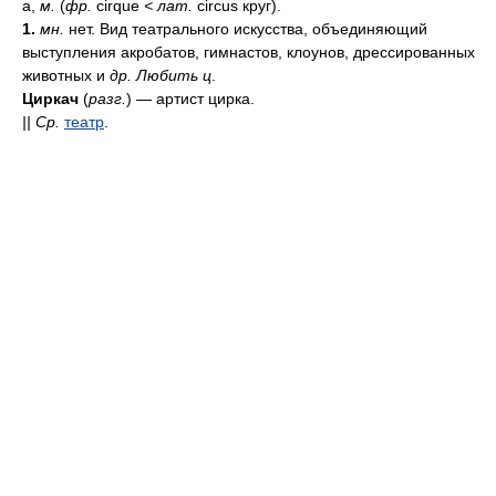
а,
м.
(
фр.
cirque
<
лат.
circus круг).
1.
мн.
нет. Вид театрального искусства, объединяющий
выступления акробатов, гимнастов, клоунов, дрессированных
животных и
др.
Любить ц
.
Циркач
(
разг.
) — артист цирка.
||
Ср.
театр
.