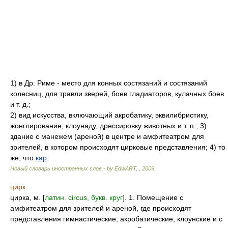
1) в Др. Риме - место для конных состязаний и состязаний
колесниц, для травли зверей, боев гладиаторов, кулачных боев
и т. д.;
2) вид искусства, включающий акробатику, эквилибристику,
жонглирование, клоунаду, дрессировку животных и т. п.; 3)
здание с манежем (ареной) в центре и амфитеатром для
зрителей, в котором происходят цирковые представления; 4) то
же, что
кар
.
Новый словарь иностранных слов.- by EdwART,
,
2009
.
цирк
цирка, м. [
латин. circus, букв. круг
]. 1. Помещение с
амфитеатром для зрителей и ареной, где происходят
представления гимнастические, акробатические, клоунские и с