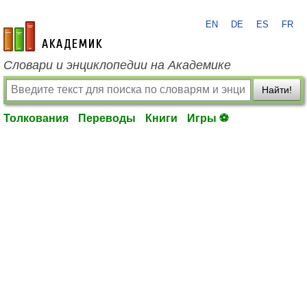
EN
DE
ES
FR
academic.ru
Словари и энциклопедии на Академике
Найти!
Толкования
Переводы
Книги
Игры ⚽