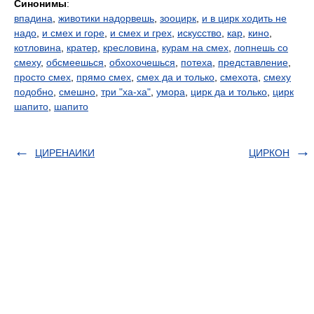
Синонимы
:
впадина
,
животики надорвешь
,
зооцирк
,
и в цирк ходить не
надо
,
и смех и горе
,
и смех и грех
,
искусство
,
кар
,
кино
,
котловина
,
кратер
,
кресловина
,
курам на смех
,
лопнешь со
смеху
,
обсмеешься
,
обхохочешься
,
потеха
,
представление
,
просто смех
,
прямо смех
,
смех да и только
,
смехота
,
смеху
подобно
,
смешно
,
три "ха-ха"
,
умора
,
цирк да и только
,
цирк
шапито
,
шапито
ЦИРЕНАИКИ
ЦИРКОН