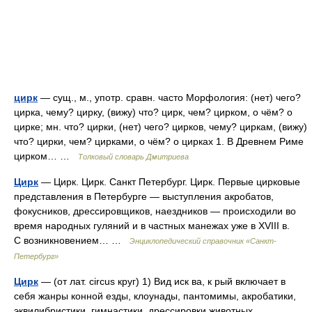
цирк
— сущ., м., употр. сравн. часто Морфология: (нет) чего?
цирка, чему? цирку, (вижу) что? цирк, чем? цирком, о чём? о
цирке; мн. что? цирки, (нет) чего? цирков, чему? циркам, (вижу)
что? цирки, чем? цирками, о чём? о цирках 1. В Древнем Риме
цирком… …
Толковый словарь Дмитриева
Цирк
— Цирк. Цирк. Санкт Петербург. Цирк. Первые цирковые
представления в Петербурге — выступления акробатов,
фокусников, дрессировщиков, наездников — происходили во
время народных гуляний и в частных манежах уже в XVIII в.
С возникновением… …
Энциклопедический справочник «Санкт-
Петербург»
Цирк
— (от лат. circus круг) 1) Вид иск ва, к рый включает в
себя жанры конной езды, клоунады, пантомимы, акробатики,
эквилибристики, гимнастики, дрессировки животных,