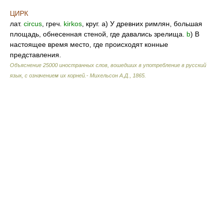
ЦИРК
лат.
circus
, греч.
kirkos
, круг. а) У древних римлян, большая
площадь, обнесенная стеной, где давались зрелища.
b
) В
настоящее время место, где происходят конные
представления.
Объяснение 25000 иностранных слов, вошедших в употребление в русский
язык, с означением их корней.- Михельсон А.Д.
,
1865
.