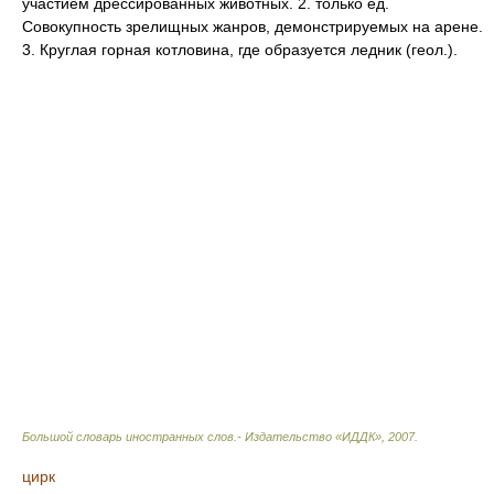
участием дрессированных животных. 2. только ед.
Совокупность зрелищных жанров, демонстрируемых на арене.
3. Круглая горная котловина, где образуется ледник (геол.).
Большой словарь иностранных слов.- Издательство «ИДДК»
,
2007
.
цирк