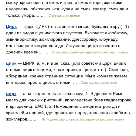
смеху, кресловина, и смех и грех, и смех и горе, животики
надорвешь, обхохочешься, курам на смех, кратер, смех да и
только, умора,… …
Словарь синонимов
Цирк
— Цирк. ЦИРК (от латинского circus, буквально круг), 1)
один из видов сценического искусства. Включает акробатику,
эквилибристику, жонглирование, дрессировку, клоунаду,
иллюзионное искусство и др. Искусство цирка известно с
древних времен… …
Иллюстрированный энциклопедический словарь
цирк
— ЦИРК, а, м. и в зн. сказ. (или советский цирк, цирк с
огнями, цирк с конями, к нам приехал цирк и т. п.). Смешная,
абсурдная, крайне странная ситуация. Мы в комнате живем
впятером, просто цирк с огнями! …
Словарь русского арго
цирк
— а, м. cirque m. <лат. circus круг. 1. В древнем Риме
место для конских ристаний, впоследствии боев гладиаторово
и др. зрелищ. БАС 1. 2. Помещение с амфитеатром дл я
зрителей и ареной, где происходят представления акробатов,
жонглеров,… …
Исторический словарь галлицизмов русского языка