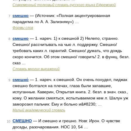
Современный толковый словарь русского языка Ефремовой
смешно
— (Источник: «Полная акцентуированная
7
парадигма по А. А. Зализняку») …
Формы слов
смешно
— 1. нареч. 1) к смешной 2) Нелепо, странно.
8
Смешно/ рассчитывать на чью л. поддержку. Смешно/
требовать каких л. гарантий. Смешно/ думать, что дождь
скоро кончится. Об этом смешно/ говорить! 2. в функц. безл.
сказ …
Словарь многих выражений
смешно́
— 1. нареч. к смешной. Он очень похудел, пиджак
9
смешно болтался на плечах, глаза были запавшие,
испуганные. Каверин, Открытая книга. 2. безл. в знач. сказ.,
кому. О желании смеяться, испытываемом кем л. Шалун уж
заморозил пальчик: Ему и больно и&#8230; …
Малый академический словарь
СМЕШНО
— И смешно и грешно. Новг. Ирон. О чувстве
10
досады, разочарования. НОС 10, 54 …