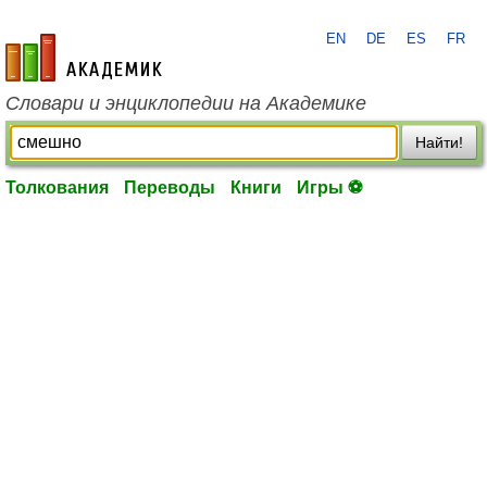
EN
DE
ES
FR
academic.ru
Словари и энциклопедии на Академике
Найти!
Толкования
Переводы
Книги
Игры ⚽