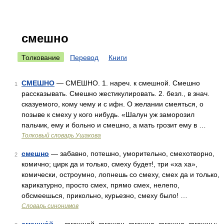
смешно
Толкование
Перевод
Книги
СМЕШНО
— СМЕШНО. 1. нареч. к смешной. Смешно
1
рассказывать. Смешно жестикулировать. 2. безл., в знач.
сказуемого, кому чему и с ифн. О желании смеяться, о
позыве к смеху у кого нибудь. «Шалун уж заморозил
пальчик, ему и больно и смешно, а мать грозит ему в …
Толковый словарь Ушакова
смешно
— забавно, потешно, уморительно, смехотворно,
2
комично; цирк да и только, смеху будет!, три «ха ха»,
комически, остроумно, лопнешь со смеху, смех да и только,
карикатурно, просто смех, прямо смех, нелепо,
обсмеешься, прикольно, курьезно, смеху было! …
Словарь синонимов