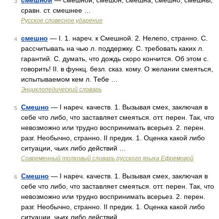
смешно́й
— смешной, смешон, смешна, смешно, смешны;
3
сравн. ст. смешнее …
Русское словесное ударение
смешно
— I. 1. нареч. к Смешной. 2. Нелепо, странно. С.
4
рассчитывать на чью л. поддержку. С. требовать каких л.
гарантий. С. думать, что дождь скоро кончится. Об этом с.
говорить! II. в функц. безл. сказ. кому. О желании смеяться,
испытываемом кем л. Тебе …
Энциклопедический словарь
Смешно
— I нареч. качеств. 1. Вызывая смех, заключая в
5
себе что либо, что заставляет смеяться. отт. перен. Так, что
невозможно или трудно воспринимать всерьез. 2. перен.
разг. Необычно, странно. II предик. 1. Оценка какой либо
ситуации, чьих либо действий …
Современный толковый словарь русского языка Ефремовой
Смешно
— I нареч. качеств. 1. Вызывая смех, заключая в
6
себе что либо, что заставляет смеяться. отт. перен. Так, что
невозможно или трудно воспринимать всерьез. 2. перен.
разг. Необычно, странно. II предик. 1. Оценка какой либо
ситуации, чьих либо действий …