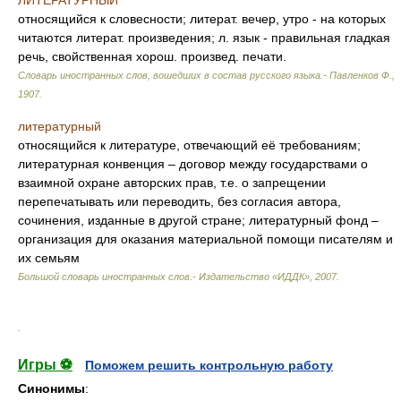
ЛИТЕРАТУРНЫЙ
относящийся к словесности; литерат. вечер, утро - на которых
читаются литерат. произведения; л. язык - правильная гладкая
речь, свойственная хорош. произвед. печати.
Словарь иностранных слов, вошедших в состав русского языка.- Павленков Ф.
,
1907
.
литературный
относящийся к литературе, отвечающий её требованиям;
литературная конвенция – договор между государствами о
взаимной охране авторских прав, т.е. о запрещении
перепечатывать или переводить, без согласия автора,
сочинения, изданные в другой стране; литературный фонд –
организация для оказания материальной помощи писателям и
их семьям
Большой словарь иностранных слов.- Издательство «ИДДК»
,
2007
.
.
Игры ⚽
Поможем решить контрольную работу
Синонимы
: