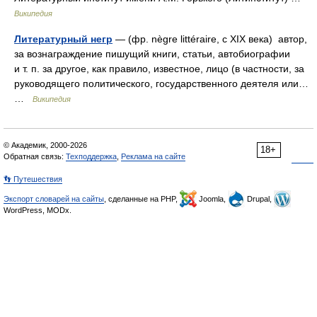
Википедия
Литературный негр
— (фр. nègre littéraire, с XIX века) автор,
за вознаграждение пишущий книги, статьи, автобиографии
и т. п. за другое, как правило, известное, лицо (в частности, за
руководящего политического, государственного деятеля или…
…
Википедия
© Академик, 2000-2026
18+
Обратная связь:
Техподдержка
,
Реклама на сайте
👣 Путешествия
Экспорт словарей на сайты
, сделанные на PHP,
Joomla,
Drupal,
WordPress, MODx.