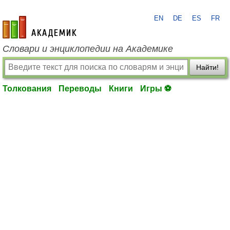
EN
DE
ES
FR
academic.ru
Словари и энциклопедии на Академике
Найти!
Толкования
Переводы
Книги
Игры ⚽