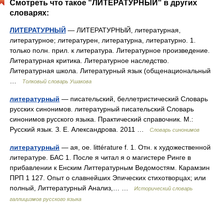
Смотреть что такое "ЛИТЕРАТУРНЫЙ" в других
словарях:
ЛИТЕРАТУРНЫЙ
— ЛИТЕРАТУРНЫЙ, литературная,
литературное; литературен, литературна, литературно. 1.
только полн. прил. к литература. Литературное произведение.
Литературная критика. Литературное наследство.
Литературная школа. Литературный язык (общенациональный
…
Толковый словарь Ушакова
литературный
— писательский, беллетристический Словарь
русских синонимов. литературный писательский Словарь
синонимов русского языка. Практический справочник. М.:
Русский язык. З. Е. Александрова. 2011 …
Словарь синонимов
литературный
— ая, ое. littérature f. 1. Отн. к художественной
литературе. БАС 1. После я читал я о магистере Ринге в
прибавлении к Енским Литтературным Ведомостям. Карамзин
ПРП 1 127. Опыт о славнейших Эпических стихотворцах; или
полный, Литтературный Анализ,… …
Исторический словарь
галлицизмов русского языка