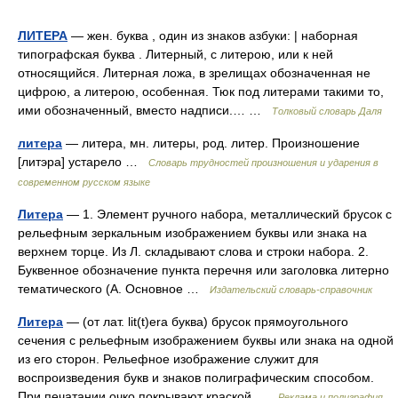
ЛИТЕРА
— жен. буква , один из знаков азбуки: | наборная
типографская буква . Литерный, с литерою, или к ней
относящийся. Литерная ложа, в зрелищах обозначенная не
цифрою, а литерою, особенная. Тюк под литерами такими то,
ими обозначенный, вместо надписи.… …
Толковый словарь Даля
литера
— литера, мн. литеры, род. литер. Произношение
[литэра] устарело …
Словарь трудностей произношения и ударения в
современном русском языке
Литера
— 1. Элемент ручного набора, металлический брусок с
рельефным зеркальным изображением буквы или знака на
верхнем торце. Из Л. складывают слова и строки набора. 2.
Буквенное обозначение пункта перечня или заголовка литерно
тематического (А. Основное …
Издательский словарь-справочник
Литера
— (от лат. lit(t)era буква) брусок прямоугольного
сечения с рельефным изображением буквы или знака на одной
из его сторон. Рельефное изображение служит для
воспроизведения букв и знаков полиграфическим способом.
При печатании очко покрывают краской …
Реклама и полиграфия