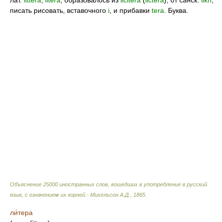
лат.
littera
,
litera
, образовалось из
licitera
(
lictera
), от санск.
likh
,
писать рисовать, вставочного
i
, и прибавки
tera
. Буква.
Объяснение 25000 иностранных слов, вошедших в употребление в русский
язык, с означением их корней.- Михельсон А.Д.
,
1865
.
ли́тера