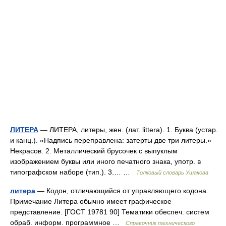
ЛИТЕРА
— ЛИТЕРА, литеры, жен. (лат. littera). 1. Буква (устар.
и канц.). «Надпись переправлена: затерты две три литеры.»
Некрасов. 2. Металлический брусочек с выпуклым
изображением буквы или иного печатного знака, употр. в
типографском наборе (тип.). 3.… …
Толковый словарь Ушакова
литера
— Кодон, отличающийся от управляющего кодона.
Примечание Литера обычно имеет графическое
представление. [ГОСТ 19781 90] Тематики обеспеч. систем
обраб. информ. программное …
Справочник технического