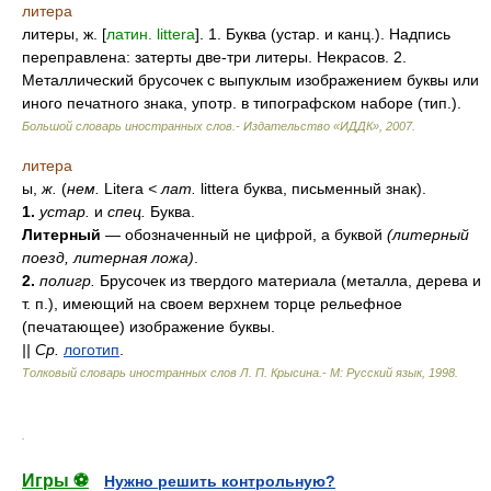
литера
литеры, ж. [
латин. littera
]. 1. Буква (устар. и канц.). Надпись
переправлена: затерты две-три литеры. Некрасов. 2.
Металлический брусочек с выпуклым изображением буквы или
иного печатного знака, употр. в типографском наборе (тип.).
Большой словарь иностранных слов.- Издательство «ИДДК»
,
2007
.
литера
ы,
ж.
(
нем.
Litera
<
лат.
littera буква, письменный знак).
1.
устар.
и
спец.
Буква.
Литерный
— обозначенный не цифрой, а буквой
(литерный
поезд, литерная ложа)
.
2.
полигр.
Брусочек из твердого материала (металла, дерева и
т. п.), имеющий на своем верхнем торце рельефное
(печатающее) изображение буквы.
||
Ср.
логотип
.
Толковый словарь иностранных слов Л. П. Крысина.- М: Русский язык
,
1998
.
.
Игры ⚽
Нужно решить контрольную?