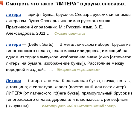
Смотреть что такое "ЛИТЕРА" в других словарях:
литера
— шрифт, буква; брусочек Словарь русских синонимов.
литера см. буква Словарь синонимов русского языка.
Практический справочник. М.: Русский язык. З. Е.
Александрова. 2011 …
Словарь синонимов
литера
— (Letter, Sorts) В металлическом наборе: брусок из
типографского сплава, пластмассы или дерева, имеющий на
одном из торцов выпуклое изображение знака (очко [отпечаток
литеры на бумаге, изображение буквы]). Расстояние между
передней и задней… …
Шрифтовая терминология
Литера
— Литера: а ножка; б рельефная буква; в очко; г кегль;
д толщина; е сигнатура; ж рост (постоянный для всех литер).
ЛИТЕРА [от латинского lit(t)era буква], прямоугольный брусок из
типографского сплава, дерева или пластмассы с рельефным
(выпуклым)… …
Иллюстрированный энциклопедический словарь