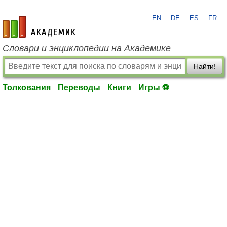
EN
DE
ES
FR
academic.ru
Словари и энциклопедии на Академике
Найти!
Толкования
Переводы
Книги
Игры ⚽