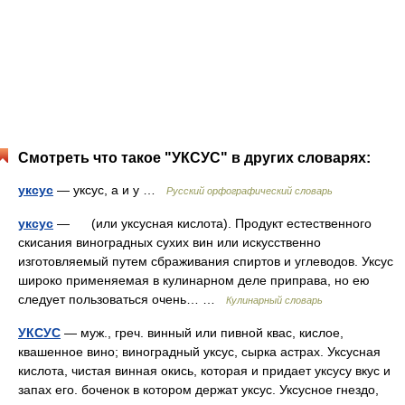
Смотреть что такое "УКСУС" в других словарях:
уксус
— уксус, а и у …
Русский орфографический словарь
уксус
— (или уксусная кислота). Продукт естественного
скисания виноградных сухих вин или искусственно
изготовляемый путем сбраживания спиртов и углеводов. Уксус
широко применяемая в кулинарном деле приправа, но ею
следует пользоваться очень… …
Кулинарный словарь
УКСУС
— муж., греч. винный или пивной квас, кислое,
квашенное вино; виноградный уксус, сырка астрах. Уксусная
кислота, чистая винная окись, которая и придает уксусу вкус и
запах его. боченок в котором держат уксус. Уксусное гнездо,