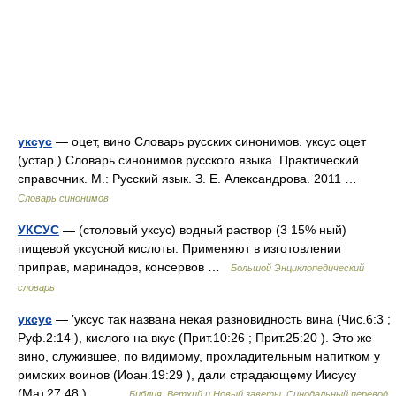
уксус
— оцет, вино Словарь русских синонимов. уксус оцет
(устар.) Словарь синонимов русского языка. Практический
справочник. М.: Русский язык. З. Е. Александрова. 2011 …
Словарь синонимов
УКСУС
— (столовый уксус) водный раствор (3 15% ный)
пищевой уксусной кислоты. Применяют в изготовлении
приправ, маринадов, консервов …
Большой Энциклопедический
словарь
уксус
— ’уксус так названа некая разновидность вина (Чис.6:3 ;
Руф.2:14 ), кислого на вкус (Прит.10:26 ; Прит.25:20 ). Это же
вино, служившее, по видимому, прохладительным напитком у
римских воинов (Иоан.19:29 ), дали страдающему Иисусу
(Мат.27:48 ).… …
Библия. Ветхий и Новый заветы. Синодальный перевод.