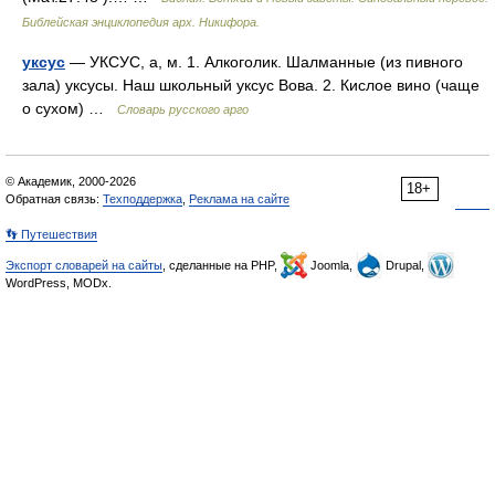
Библейская энциклопедия арх. Никифора.
уксус
— УКСУС, а, м. 1. Алкоголик. Шалманные (из пивного
зала) уксусы. Наш школьный уксус Вова. 2. Кислое вино (чаще
о сухом) …
Словарь русского арго
© Академик, 2000-2026
18+
Обратная связь:
Техподдержка
,
Реклама на сайте
👣 Путешествия
Экспорт словарей на сайты
, сделанные на PHP,
Joomla,
Drupal,
WordPress, MODx.