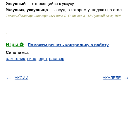
Уксусный
— относящийся к уксусу.
Уксусник, уксусница
— сосуд, в котором у. подают на стол.
Толковый словарь иностранных слов Л. П. Крысина.- М: Русский язык
,
1998
.
.
Игры ⚽
Поможем решить контрольную работу
Синонимы
:
алкоголик
,
вино
,
оцет
,
раствор
УКСИИ
УКУЛЕЛЕ