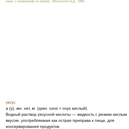
язык, с означением их корней.- Михельсон А.Д.
,
1865
.
уксус
а (у),
мн.
нет,
м.
(
греч.
oxos
<
oxys кислый).
Водный раствор уксусной кислоты — жидкость с резким кислым
вкусом, употребляемая как острая приправа к пище, для
консервирования продуктов.