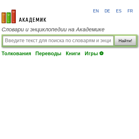
EN
DE
ES
FR
academic.ru
Словари и энциклопедии на Академике
Найти!
Толкования
Переводы
Книги
Игры ⚽