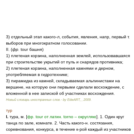
3) отдельный этап какого-л, события, явления, напр, первый т.
выборов при многократном голосовании.
II. (
фр.
tour башня)
1) плетеная корзина, наполненная землей, использовавшаяся
при строительстве укрытий от пуль и снарядов противника;
2) плетеная корзина, наполненная камнями и дерном,
употребляемая в гидротехнике;
3) пирамидка из камней, складываемая альпинистами на
вершине, на которую они первыми сделали восхождение, с
вложенной в нее запиской об участниках восхождения.
Новый словарь иностранных слов.- by EdwART,
,
2009
.
тур
I.
тура, м. [
фр. tour от латин. torno – округляю
]. 1. Один круг
танца по зале, комнате. 2. Часть какого-н. состязания,
соревнования, конкурса, в течение к-рой каждый из участников