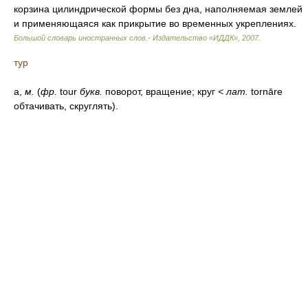
корзина цилиндрической формы без дна, наполняемая землей
и применяющаяся как прикрытие во временных укреплениях.
Большой словарь иностранных слов.- Издательство «ИДДК»
,
2007
.
тур
а,
м.
(
фр.
tour
букв.
поворот, вращение; круг
<
лат.
tornāre
обтачивать, скруглять).