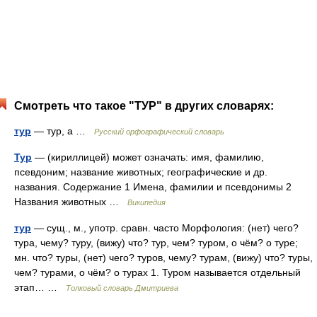
Смотреть что такое "ТУР" в других словарях:
тур
— тур, а …
Русский орфографический словарь
Тур
— (кириллицей) может означать: имя, фамилию,
псевдоним; название животных; географические и др.
названия. Содержание 1 Имена, фамилии и псевдонимы 2
Названия животных …
Википедия
тур
— сущ., м., употр. сравн. часто Морфология: (нет) чего?
тура, чему? туру, (вижу) что? тур, чем? туром, о чём? о туре;
мн. что? туры, (нет) чего? туров, чему? турам, (вижу) что? туры,
чем? турами, о чём? о турах 1. Туром называется отдельный
этап… …
Толковый словарь Дмитриева