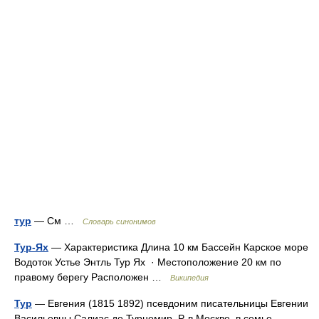
тур
— См …
Словарь синонимов
Тур-Ях
— Характеристика Длина 10 км Бассейн Карское море
Водоток Устье Энтль Тур Ях · Местоположение 20 км по
правому берегу Расположен …
Википедия
Тур
— Евгения (1815 1892) псевдоним писательницы Евгении
Васильевны Салиас де Турнемир. Р. в Москве, в семье