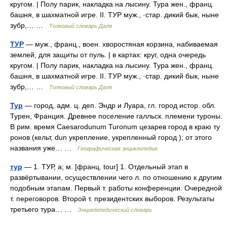
кругом. | Полу парик, накладка на лысину. Тура жен., франц.
башня, в шахматной игре. II. ТУР муж., ·стар. дикий бык, ныне
зубр,… …
Толковый словарь Даля
ТУР
— муж., франц., воен. хворостяная корзина, набиваемая
землей, для защиты от пуль. | в картах: круг, одна очередь
кругом. | Полу парик, накладка на лысину. Тура жен., франц.
башня, в шахматной игре. II. ТУР муж., ·стар. дикий бык, ныне
зубр,… …
Толковый словарь Даля
Тур
— город, адм. ц. деп. Эндр и Луара, гл. город истор. обл.
Турен, Франция. Древнее поселение галльск. племени туроны.
В рим. время Caesarodunum Turonum цезарев город в краю ту
ронов (кельт, dun укрепление, укрепленный город ); от этого
названия уже… …
Географическая энциклопедия
тур
— 1. ТУР, а; м. [франц. tour] 1. Отдельный этап в
развёртывании, осуществлении чего л. по отношению к другим
подобным этапам. Первый т. работы конференции. Очередной
т. переговоров. Второй т. президентских выборов. Результаты
третьего тура… …
Энциклопедический словарь