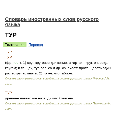
Словарь иностранных слов русского
языка
ТУР
Толкование
Перевод
ТУР
ТУР
(фр.
tour
). 1) круг, круговое движение; в картах - круг, очередь
кругом; в танцах, тур вальса и др. означает: протанцевать один
раз вокруг комнаты. 2) то же, что габион.
Словарь иностранных слов, вошедших в состав русского языка.- Чудинов А.Н.
,
1910
.
ТУР
древне-славянское назв. дикого буйвола.
Словарь иностранных слов, вошедших в состав русского языка.- Павленков Ф.
,
1907
.