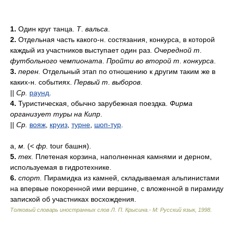
1.
Один круг танца.
Т
.
вальса
.
2.
Отдельная часть какого-н. состязания, конкурса, в которой
каждый из участников выступает один раз.
Очередной т
.
футбольного чемпионата
.
Пройти во второй т
.
конкурса
.
3.
перен.
Отдельный этап по отношению к другим таким же в
каких-н. событиях.
Первый т
.
выборов
.
||
Ср.
раунд
.
4.
Туристическая, обычно зарубежная поездка.
Фирма
организует туры на Кипр
.
||
Ср.
вояж
,
круиз
,
турне
,
шоп-тур
.
а,
м.
(
<
фр.
tour башня).
5.
тех.
Плетеная корзина, наполненная камнями и дерном,
используемая в гидротехнике.
6.
спорт.
Пирамидка из камней, складываемая альпинистами
на впервые покоренной ими вершине, с вложенной в пирамиду
запиской об участниках восхождения.
Толковый словарь иностранных слов Л. П. Крысина.- М: Русский язык
,
1998
.