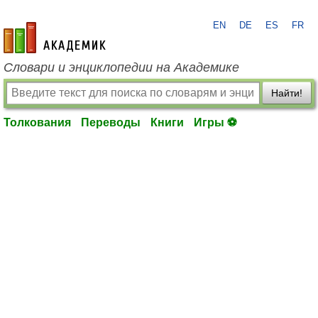
EN
DE
ES
FR
academic.ru
Словари и энциклопедии на Академике
Найти!
Толкования
Переводы
Книги
Игры ⚽