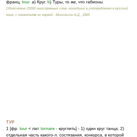
франц.
tour
. а) Круг.
b
) Туры, то же, что габионы.
Объяснение 25000 иностранных слов, вошедших в употребление в русский
язык, с означением их корней.- Михельсон А.Д.
,
1865
.
ТУР
1 [фр.
tour
< лат.
tornare
- круглить] - 1) один круг танца; 2)
отдельная часть какого-л. состязания, конкурса, в которой