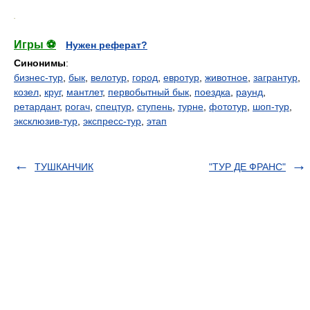
.
Игры ⚽
Нужен реферат?
Синонимы
:
бизнес-тур
,
бык
,
велотур
,
город
,
евротур
,
животное
,
загрантур
,
козел
,
круг
,
мантлет
,
первобытный бык
,
поездка
,
раунд
,
ретардант
,
рогач
,
спецтур
,
ступень
,
турне
,
фототур
,
шоп-тур
,
эксклюзив-тур
,
экспресс-тур
,
этап
ТУШКАНЧИК
"ТУР ДЕ ФРАНС"