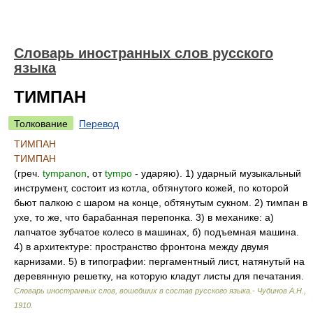
Словарь иностранных слов русского
языка
ТИМПАН
Толкование
Перевод
ТИМПАН
ТИМПАН
(греч.
tympanon
, от
tympo
- ударяю). 1) ударный музыкальный
инструмент, состоит из котла, обтянутого кожей, по которой
бьют палкою с шаром на конце, обтянутым сукном. 2) тимпан в
ухе, то же, что барабанная перепонка. 3) в механике: а)
лапчатое зубчатое колесо в машинах, б) подъемная машина.
4) в архитектуре: пространство фронтона между двумя
карнизами. 5) в типографии: пергаментный лист, натянутый на
деревянную решетку, на которую кладут листы для печатания.
Словарь иностранных слов, вошедших в состав русского языка.- Чудинов А.Н.
,
1910
.