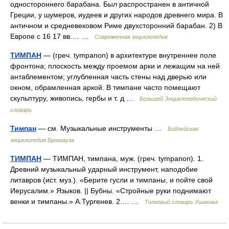
одностороннего барабана. Был распространен в античной
Греции, у шумеров, иудеев и других народов древнего мира. В
античном и средневековом Риме двухсторонний барабан. 2) В
Европе с 16 17 вв.… …
Современная энциклопедия
ТИМПАН
— (греч. tympanon) в архитектуре внутреннее поле
фронтона; плоскость между проемом арки и лежащим на ней
антаблементом; углубленная часть стены над дверью или
окном, обрамленная аркой. В тимпане часто помещают
скульптуру, живопись, гербы и т. д …
Большой Энциклопедический
словарь
Тимпан
— см. Музыкальные инструменты …
Библейская
энциклопедия Брокгауза
ТИМПАН
— ТИМПАН, тимпана, муж. (греч. tympanon). 1.
Древний музыкальный ударный инструмент, наподобие
литавров (ист. муз.). «Берите гусли и тимпаны, и пойте свой
Иерусалим.» Языков. || Бубны. «Стройные руки поднимают
венки и тимпаны.» А.Тургенев. 2.… …
Толковый словарь Ушакова