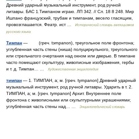
Древний ударный музыкальный инструмент, род ручной
литавры. БАС 1.Тимпаном играю. ЛП 342. // Сл. 18 8 248. Мир
Ишпано французский, трубам и тимпанам, весело гласящим,
провозглашается. Феатр. ист …
Исторический словарь галлицизмов
русского языка
Тимпан
— (греч. tэmpanon), треугольное поле фронтона;
углубленная часть стены (ниша) полуциркульного, треугольного
или стрельчатого очертания над окном или дверью. В тимпане
часто помещают скульптуру, живописные изображения, гербы
и т. д. Тимпан… …
Художественная энциклопедия
тимпан
— 1. ТИМПАН, а; м. [греч. tympanon] Древний ударный
музыкальный инструмент, род ручной литавры. Ударить в т. 2.
ТИМПАН, а; м. [греч. tympanon] Архит. Внутреннее поле
фронтона с живописными или скульптурными украшениями;
углублённая часть стены над… …
Энциклопедический словарь