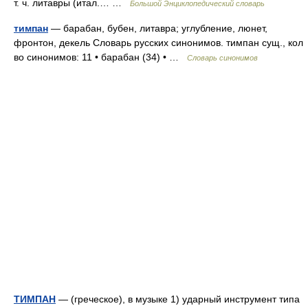
т. ч. литавры (итал.… …
Большой Энциклопедический словарь
тимпан
— барабан, бубен, литавра; углубление, люнет,
фронтон, декель Словарь русских синонимов. тимпан сущ., кол
во синонимов: 11 • барабан (34) • …
Словарь синонимов
ТИМПАН
— (греческое), в музыке 1) ударный инструмент типа