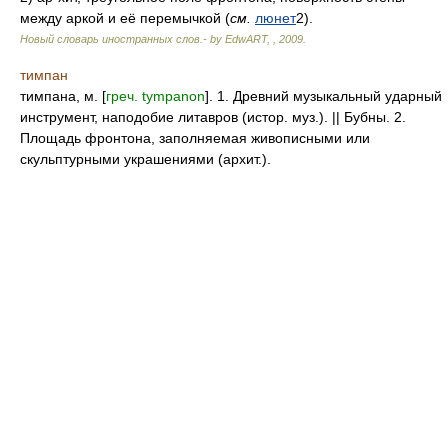
между аркой и её перемычкой (
см.
люнет
2).
Новый словарь иностранных слов.- by EdwART,
,
2009
.
тимпан
тимпана, м. [
греч. tympanon
]. 1. Древний музыкальный ударный
инструмент, наподобие литавров (истор. муз.). || Бубны. 2.
Площадь фронтона, заполняемая живописными или
скульптурными украшениями (архит.).