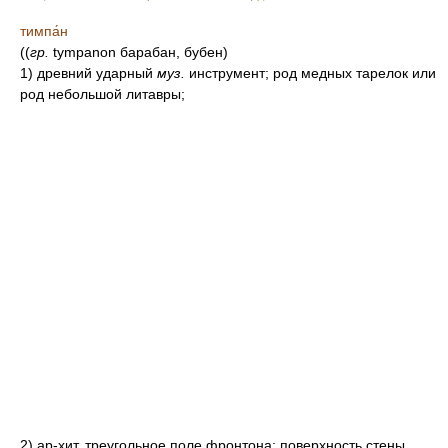
тимпа́н
((
гр.
tympanon барабан, бубен)
1) древний ударный
муз.
инструмент; род медных тарелок или
род небольшой литавры;
2) ар-хит, треугольное поле фронтона; поверхность стены