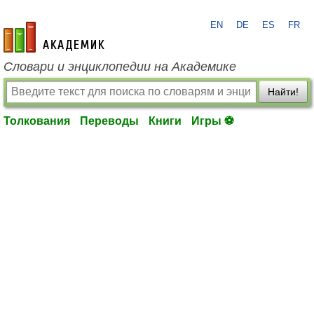
EN
DE
ES
FR
academic.ru
Словари и энциклопедии на Академике
Найти!
Толкования
Переводы
Книги
Игры ⚽