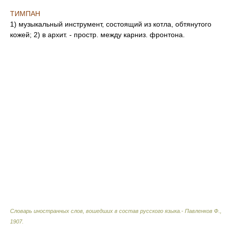
ТИМПАН
1) музыкальный инструмент, состоящий из котла, обтянутого
кожей; 2) в архит. - простр. между карниз. фронтона.
Словарь иностранных слов, вошедших в состав русского языка.- Павленков Ф.
,
1907
.