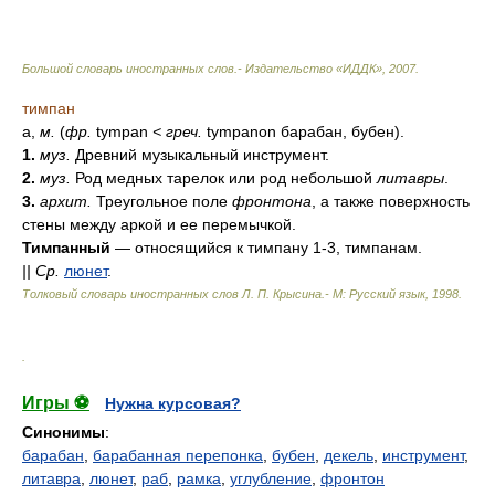
Большой словарь иностранных слов.- Издательство «ИДДК»
,
2007
.
тимпан
а,
м.
(
фр.
tympan
<
греч.
tympanon барабан, бубен).
1.
муз.
Древний музыкальный инструмент.
2.
муз.
Род медных тарелок или род небольшой
литавры
.
3.
архит.
Треугольное поле
фронтона
, а также поверхность
стены между аркой и ее перемычкой.
Тимпанный
— относящийся к тимпану 1-3, тимпанам.
||
Ср.
люнет
.
Толковый словарь иностранных слов Л. П. Крысина.- М: Русский язык
,
1998
.
.
Игры ⚽
Нужна курсовая?
Синонимы
:
барабан
,
барабанная перепонка
,
бубен
,
декель
,
инструмент
,
литавра
,
люнет
,
раб
,
рамка
,
углубление
,
фронтон