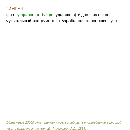
ТИМПАН
греч.
tympanon
, от
tympo
, ударяю. а) У древних евреев:
музыкальный инструмент.
b
) Барабанная перепонка в ухе.
Объяснение 25000 иностранных слов, вошедших в употребление в русский
язык, с означением их корней.- Михельсон А.Д.
,
1865
.