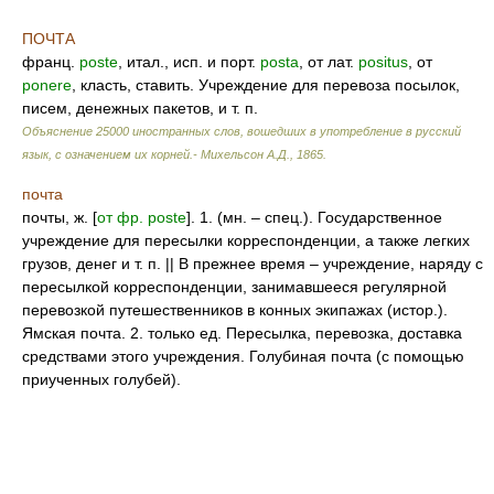
ПОЧТА
франц.
poste
, итал., исп. и порт.
posta
, от лат.
positus
, от
ponere
, класть, ставить. Учреждение для перевоза посылок,
писем, денежных пакетов, и т. п.
Объяснение 25000 иностранных слов, вошедших в употребление в русский
язык, с означением их корней.- Михельсон А.Д.
,
1865
.
почта
почты, ж. [
от фр. poste
]. 1. (мн. – спец.). Государственное
учреждение для пересылки корреспонденции, а также легких
грузов, денег и т. п. || В прежнее время – учреждение, наряду с
пересылкой корреспонденции, занимавшееся регулярной
перевозкой путешественников в конных экипажах (истор.).
Ямская почта. 2. только ед. Пересылка, перевозка, доставка
средствами этого учреждения. Голубиная почта (с помощью
приученных голубей).