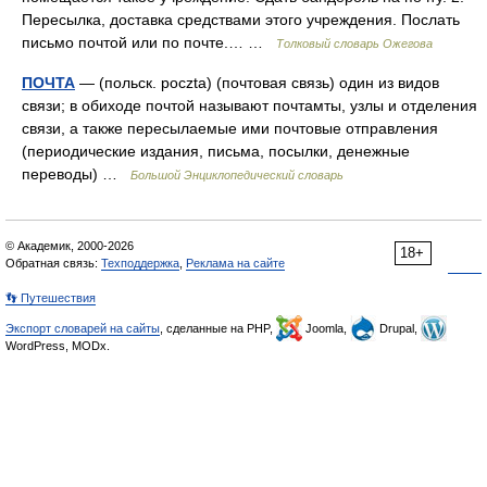
Пересылка, доставка средствами этого учреждения. Послать
письмо почтой или по почте.… …
Толковый словарь Ожегова
ПОЧТА
— (польск. poczta) (почтовая связь) один из видов
связи; в обиходе почтой называют почтамты, узлы и отделения
связи, а также пересылаемые ими почтовые отправления
(периодические издания, письма, посылки, денежные
переводы) …
Большой Энциклопедический словарь
© Академик, 2000-2026
18+
Обратная связь:
Техподдержка
,
Реклама на сайте
👣 Путешествия
Экспорт словарей на сайты
, сделанные на PHP,
Joomla,
Drupal,
WordPress, MODx.