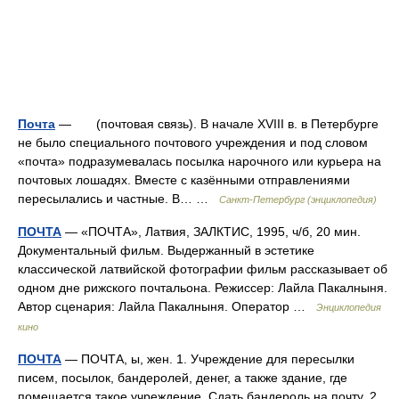
Почта
— (почтовая связь). В начале ХVIII в. в Петербурге
не было специального почтового учреждения и под словом
«почта» подразумевалась посылка нарочного или курьера на
почтовых лошадях. Вместе с казёнными отправлениями
пересылались и частные. В… …
Санкт-Петербург (энциклопедия)
ПОЧТА
— «ПОЧТА», Латвия, ЗАЛКТИС, 1995, ч/б, 20 мин.
Документальный фильм. Выдержанный в эстетике
классической латвийской фотографии фильм рассказывает об
одном дне рижского почтальона. Режиссер: Лайла Пакалныня.
Автор сценария: Лайла Пакалныня. Оператор …
Энциклопедия
кино
ПОЧТА
— ПОЧТА, ы, жен. 1. Учреждение для пересылки
писем, посылок, бандеролей, денег, а также здание, где
помещается такое учреждение. Сдать бандероль на почту. 2.