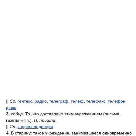
||
Ср.
гентекс
,
радио
,
телеграф
,
телекс
,
телефакс
,
телефон
,
факс
.
3.
собир.
То, что доставлено этим учреждением (письма,
газеты и т.п.).
П
.
пришла
.
||
Ср.
корреспонденция
.
4.
В старину: такое учреждение, занимавшееся одновременно