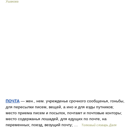
Ушакова
ПОЧТА
— жен., нем. учрежденье срочного сообщенья, гоньбы,
для пересылки писем, вещей, а ино и для езды путников;
место приема писем и посылок, почтамт и почтовые конторы;
место содержанья лошадей, для едущих по почте, на
переменных; поезд, везущий почту; …
Толковый словарь Даля