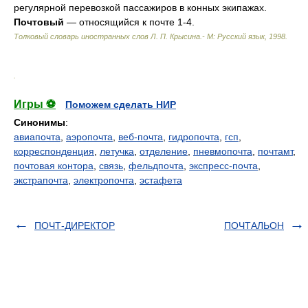
регулярной перевозкой пассажиров в конных экипажах.
Почтовый
— относящийся к почте 1-4.
Толковый словарь иностранных слов Л. П. Крысина.- М: Русский язык
,
1998
.
.
Игры ⚽
Поможем сделать НИР
Синонимы
:
авиапочта
,
аэропочта
,
веб-почта
,
гидропочта
,
гсп
,
корреспонденция
,
летучка
,
отделение
,
пневмопочта
,
почтамт
,
почтовая контора
,
связь
,
фельдпочта
,
экспресс-почта
,
экстрапочта
,
электропочта
,
эстафета
ПОЧТ-ДИРЕКТОР
ПОЧТАЛЬОН