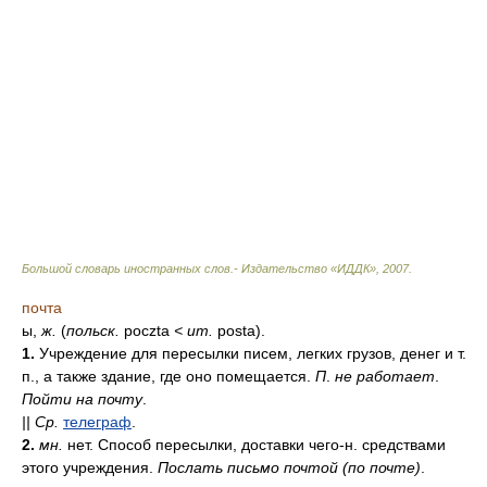
Большой словарь иностранных слов.- Издательство «ИДДК»
,
2007
.
почта
ы,
ж.
(
польск.
poczta
<
ит.
posta).
1.
Учреждение для пересылки писем, легких грузов, денег и т.
п., а также здание, где оно помещается.
П
.
не работает
.
Пойти на почту
.
||
Ср.
телеграф
.
2.
мн.
нет. Способ пересылки, доставки чего-н. средствами
этого учреждения.
Послать письмо почтой (по почте)
.