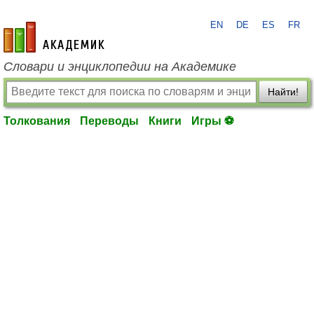
EN
DE
ES
FR
academic.ru
Словари и энциклопедии на Академике
Найти!
Толкования
Переводы
Книги
Игры ⚽