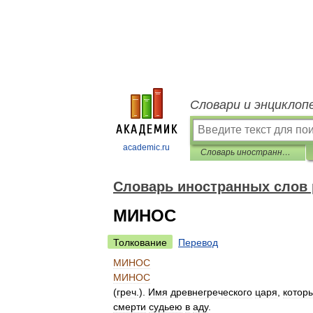
Словари и энциклоп
academic.ru
Словарь иностранных слов русского языка
Словарь иностранных слов 
МИНОС
Толкование
Перевод
МИНОС
МИНОС
(
греч
.).
Имя
древнегреческого
царя
,
котор
смерти
судьею
в
аду
.