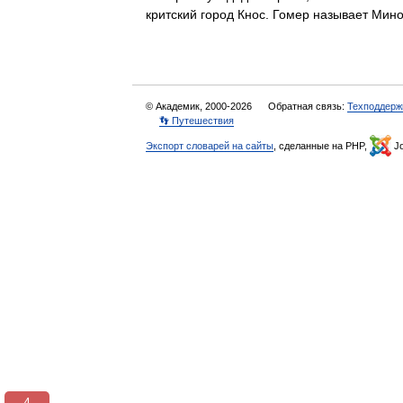
критский город Кнос. Гомер называет Ми
© Академик, 2000-2026
Обратная связь:
Техподдерж
👣 Путешествия
Экспорт словарей на сайты
, сделанные на PHP,
Jo
3