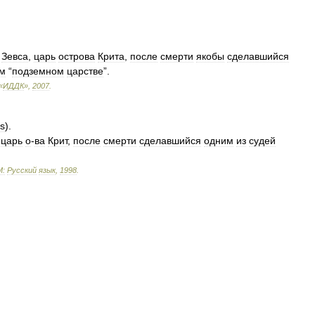
Зевса
,
царь
острова
Крита
,
после
смерти
якобы
сделавшийся
м
“
подземном
царстве
”.
«
ИДДК
»
,
2007
.
s
).
,
царь
о
-
ва
Крит
,
после
смерти
сделавшийся
одним
из
судей
М:
Русский
язык
,
1998
.