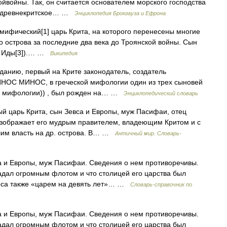
ойвойны. Так, он считается основателем морского господства
ое древнекритское… …
Энциклопедия Брокгауза и Ефрона
мифический[1] царь Крита, на которого перенесены многие
о острова за последние два века до Троянской войны. Сын
 и Иды[3]).… …
Википедия
данию, первый на Крите законодатель, создатель
МИНОС МИНОС, в греческой мифологии один из трех сыновей
(в мифологии)) , был рожден на… …
Энциклопедический словарь
й царь Крита, сын Зевса и Европы, муж Пасифаи, отец
изображает его мудрым правителем, владеющим Критом и с
им власть на др. острова. В… …
Античный мир. Словарь-
а и Европы, муж Пасифаи. Сведения о нем противоречивы.
адал огромным флотом и что столицей его царства был
носа также «царем на девять лет»… …
Cловарь-справочник по
а и Европы, муж Пасифаи. Сведения о нем противоречивы.
адал огромным флотом и что столицей его царства был