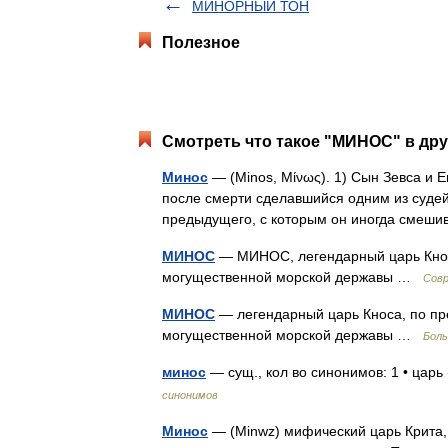
МИНОРНЫЙ ТОН
Полезное
Смотреть что такое "МИНОС" в дру
Минос
— (Minos, Μίνως). 1) Сын Зевса и 
после смерти сделавшийся одним из судей
предыдущего, с которым он иногда смеш
МИНОС
— МИНОС, легендарный царь Кноса
могущественной морской державы …
Совр
МИНОС
— легендарный царь Кноса, по пр
могущественной морской державы …
Боль
минос
— сущ., кол во синонимов: 1 • цар
синонимов
Минос
— (Minwz) мифический царь Крита, 