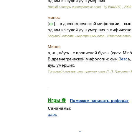
одним
из
судей
душ
умерших
.
Новый
словарь
иностранных
слов
.-
by
EdwART
,
,
2009
.
минос
[
гр
.
] –
в
древнегреческой
мифологии
–
сын
одним
из
судей
душ
умерших
в
мифическо
Большой
словарь
иностранных
слов
.-
Издательство
Минос
а
,
м
.
,
одуш
.
,
с
прописной
буквы
(
греч
.
Minō
В
древнегреческой
мифологии:
сын
Зевс
а
душ
умерших
.
Толковый
словарь
иностранных
слов
Л
.
П
.
Крысина
.-
.
Игры ⚽
Поможем написать реферат
Синонимы
:
царь