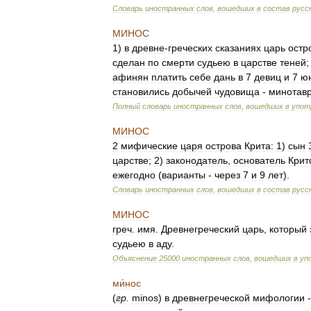
Словарь
иностранных
слов
,
вошедших
в
состав
русс
МИНОС
1
)
в
древне
-
греческих
сказаниях
царь
остр
сделан
по
смерти
судьею
в
царстве
теней
афинян
платить
себе
дань
в
7
девиц
и
7
ю
становились
добычей
чудовища
-
минотав
Полный
словарь
иностранных
слов
,
вошедших
в
упот
МИНОС
2
мифические
царя
острова
Крита:
1
)
сын
царстве
;
2
)
законодатель
,
основатель
Крит
ежегодно
(
варианты
-
через
7
и
9
лет
).
Словарь
иностранных
слов
,
вошедших
в
состав
русс
МИНОС
греч
.
имя
.
Древнегреческий
царь
,
который
судьею
в
аду
.
Объяснение
25000
иностранных
слов
,
вошедших
в
уп
ми́нос
(
гр
.
minos
)
в
древнегреческой
мифологии