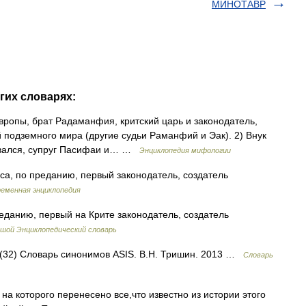
МИНОТАВР
гих словарях:
Европы, брат Радаманфия, критский царь и законодатель,
 подземного мира (другие судьи Раманфий и Эак). 2) Внук
ивался, супруг Пасифаи и… …
Энциклопедия мифологии
, по преданию, первый законодатель, создатель
еменная энциклопедия
еданию, первый на Крите законодатель, создатель
шой Энциклопедический словарь
ь (32) Словарь синонимов ASIS. В.Н. Тришин. 2013 …
Словарь
на которого перенесено все,что известно из истории этого