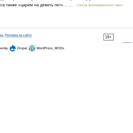
носа также «царем на девять лет»… …
Список древнегреческих имен
ка
,
Реклама на сайте
18+
omla,
Drupal,
WordPress, MODx.