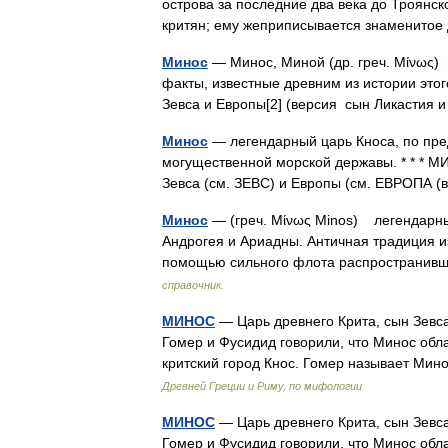
острова за последние два века до Троянск
критян; ему жеприписывается знаменит
Минос
— Минос, Миной (др. греч. Μίνως) 
факты, известные древним из истории этог
Зевса и Европы[2] (версия сын Ликастия
Минос
— легендарный царь Кноса, по пре
могущественной морской державы. * * * 
Зевса (см. ЗЕВС) и Европы (см. ЕВРОПА 
Минос
— (греч. Μίνως Minos) легендарны
Андрогея и Ариадны. Античная традиция 
помощью сильного флота распространивш
справочник.
МИНОС
— Царь древнего Крита, сын Зевс
Гомер и Фусидид говорили, что Минос обл
критский город Кнос. Гомер называет Ми
Древней Греции и Риму, по мифологии
МИНОС
— Царь древнего Крита, сын Зевс
Гомер и Фусидид говорили, что Минос обл