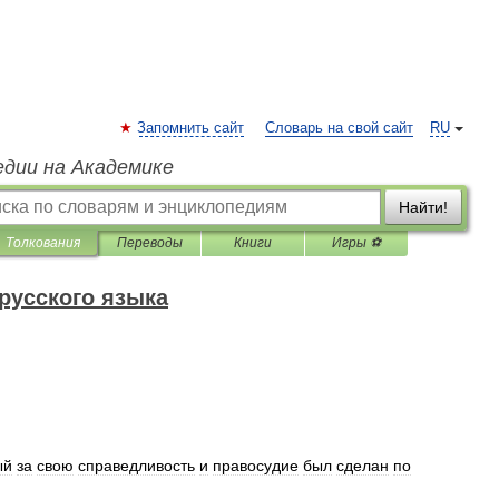
Запомнить сайт
Словарь на свой сайт
RU
едии на Академике
Найти!
Толкования
Переводы
Книги
Игры ⚽
русского языка
ый
за
свою
справедливость
и
правосудие
был
сделан
по