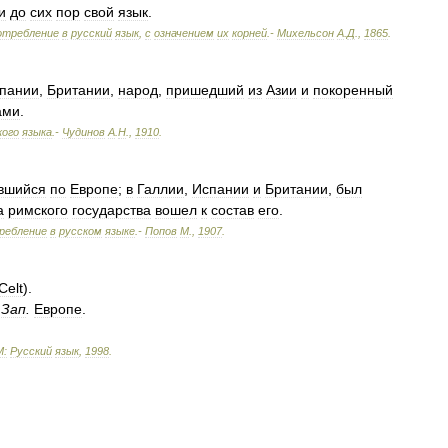
и
до
сих
пор
свой
язык
.
отребление
в
русский
язык
,
с
означением
их
корней
.-
Михельсон
А
.
Д
.
,
1865
.
пании
,
Британии
,
народ
,
пришедший
из
Азии
и
покоренный
ами
.
кого
языка
.-
Чудинов
А
.
Н
.
,
1910
.
вшийся
по
Европе
;
в
Галлии
,
Испании
и
Британии
,
был
а
римского
государства
вошел
к
состав
его
.
ребление
в
русском
языке
.-
Попов
М
.
,
1907
.
Celt
).
Зап
.
Европе
.
М:
Русский
язык
,
1998
.