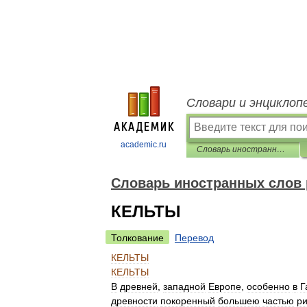
Словари и энциклоп
academic.ru
Словарь иностранных слов русского языка
Словарь иностранных слов 
КЕЛЬТЫ
Толкование
Перевод
КЕЛЬТЫ
КЕЛЬТЫ
В
древней
,
западной
Европе
,
особенно
в
Г
древности
покоренный
большею
частью
р