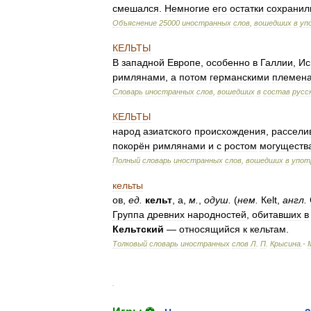
смешался
.
Немногие
его
остатки
сохранил
Объяснение
25000
иностранных
слов
,
вошедших
в
уп
КЕЛЬТЫ
В
западной
Европе
,
особенно
в
Галлии
,
Ис
римлянами
,
а
потом
германскими
племен
Словарь
иностранных
слов
,
вошедших
в
состав
русс
КЕЛЬТЫ
народ
азиатского
происхождения
,
рассели
покорён
римлянами
и
с
ростом
могуществ
Полный
словарь
иностранных
слов
,
вошедших
в
упот
кельты
ов
,
ед
.
кельт
,
а
,
м
.
,
одуш
.
(
нем
.
Кеlt
,
англ
.
Группа
древних
народностей
,
обитавших
в
Кельтский
—
относящийся
к
кельтам
.
Толковый
словарь
иностранных
слов
Л
.
П
.
Крысина
.-
.