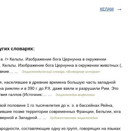
КЕЛАМ
угих словарях:
 I в. /> Кельты. Изображение бога Цернунна в окружении
I в. Кельты. Изображение бога Цернунна в окружении животных (,
 древние… …
Энциклопедический словарь «Всемирная история»
я, населявшее в древние времена большую часть западной
а римлян и в 390 г. до Р.Х. даже взяли и разрушили Рим. Это
ствия галлов (Источник:… …
Энциклопедия мифологии
оловине 1 го тысячелетия до н. э. в бассейнах Рейна,
лившие позже территории современных Франции, Бельгии, юга
 Северной и Западной… …
Художественная энциклопедия
 народности, составляющие одну из групп, говорящих на языках