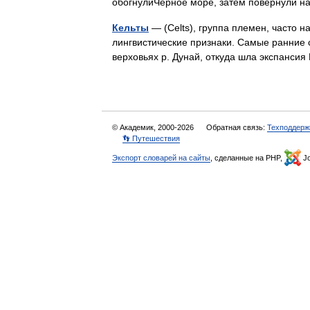
обогнулиЧёрное море, затем повернули н
Кельты
— (Celts), группа племен, часто н
лингвистические признаки. Самые ранние с
верховьях р. Дунай, откуда шла экспанси
© Академик, 2000-2026
Обратная связь:
Техподдерж
👣 Путешествия
Экспорт словарей на сайты
, сделанные на PHP,
Jo