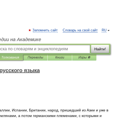
Запомнить сайт
Словарь на свой сайт
RU
едии на Академике
Найти!
Толкования
Переводы
Книги
Игры ⚽
русского языка
аллии
,
Испании
,
Британии
,
народ
,
пришедший
из
Азии
и
уже
в
имлянами
,
а
потом
германскими
племенами
,
с
которыми
и