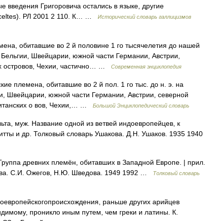
е введения Григоровича остались в языке, другие
celtes). РЛ 2001 2 110. К… …
Исторический словарь галлицизмов
ена, обитавшие во 2 й половине 1 го тысячелетия до нашей
Бельгии, Швейцарии, южной части Германии, Австрии,
х островов, Чехии, частично… …
Современная энциклопедия
е племена, обитавшие во 2 й пол. 1 го тыс. до н. э. на
и, Швейцарии, южной части Германии, Австрии, северной
ританских о вов, Чехии,… …
Большой Энциклопедический словарь
льта, муж. Название одной из ветвей индоевропейцев, к
тты и др. Толковый словарь Ушакова. Д.Н. Ушаков. 1935 1940
 Группа древних племён, обитавших в Западной Европе. | прил.
гова. С.И. Ожегов, Н.Ю. Шведова. 1949 1992 …
Толковый словарь
индоевропейскогопроисхождения, раньше других арийцев
идимому, проникло иным путем, чем греки и латины. К.