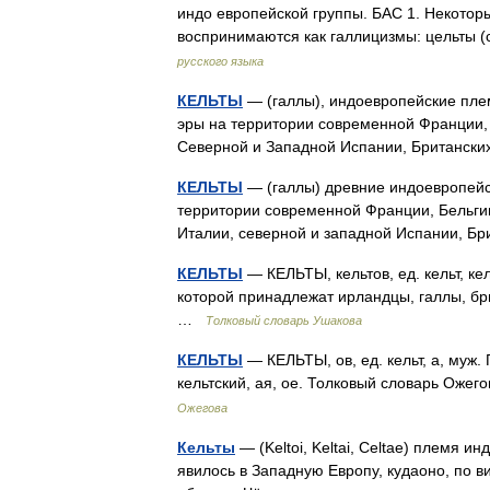
индо европейской группы. БАС 1. Некоторы
воспринимаются как галлицизмы: цельты (
русского языка
КЕЛЬТЫ
— (галлы), индоевропейские плем
эры на территории современной Франции, 
Северной и Западной Испании, Британски
КЕЛЬТЫ
— (галлы) древние индоевропейски
территории современной Франции, Бельги
Италии, северной и западной Испании, Б
КЕЛЬТЫ
— КЕЛЬТЫ, кельтов, ед. кельт, ке
которой принадлежат ирландцы, галлы, бри
…
Толковый словарь Ушакова
КЕЛЬТЫ
— КЕЛЬТЫ, ов, ед. кельт, а, муж.
кельтский, ая, ое. Толковый словарь Оже
Ожегова
Кельты
— (Keltoi, Keltai, Celtae) племя 
явилось в Западную Европу, кудаоно, по в