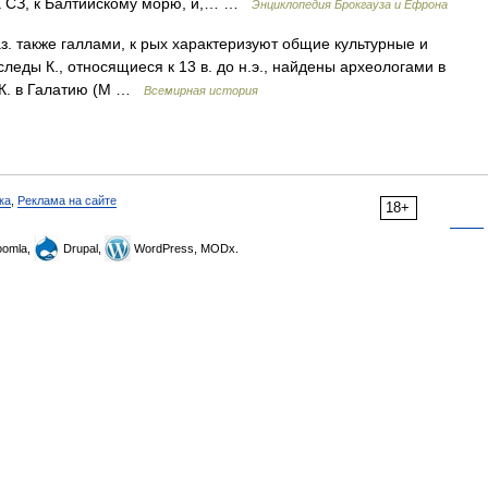
а СЗ, к Балтийскому морю, и,… …
Энциклопедия Брокгауза и Ефрона
аз. также галлами, к рых характеризуют общие культурные и
леды К., относящиеся к 13 в. до н.э., найдены археологами в
я К. в Галатию (М …
Всемирная история
ка
,
Реклама на сайте
18+
omla,
Drupal,
WordPress, MODx.