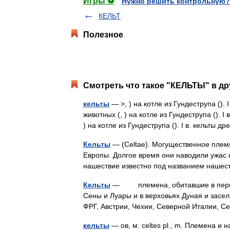
Игры ⚽
Нужно решить контрольную?
КЕЛЬТ
Полезное
Смотреть что такое "КЕЛЬТЫ" в др
кельты
— >, ) на котле из Гундеструпа ().
животных (, ) на котле из Гундеструпа (). 
) на котле из Гундеструпа (). I в. кельты
Кельты
— (Celtae). Могущественное плем
Европы. Долгое время они наводили ужас н
нашествие известно под названием наше
Кельты
— племена, обитавшие в первой п
Сены и Луары и в верховьях Дуная и засе
ФРГ, Австрии, Чехии, Северной Италии,
кельты
— ов, м. celtes pl., m. Племена и