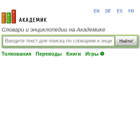
EN
DE
ES
FR
academic.ru
Словари и энциклопедии на Академике
Найти!
Толкования
Переводы
Книги
Игры ⚽