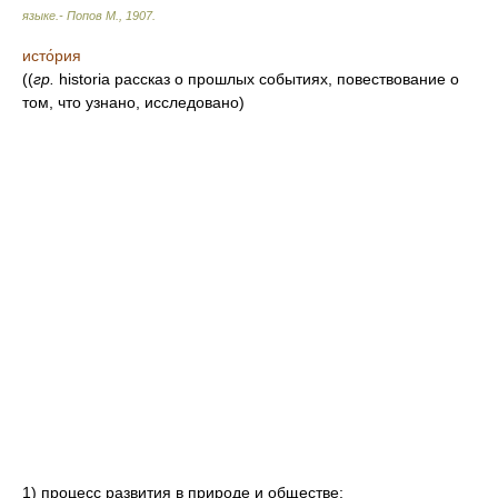
языке.- Попов М.
,
1907
.
исто́рия
((
гр.
historia рассказ о прошлых событиях, повествование о
том, что узнано, исследовано)
1) процесс развития в природе и обществе;