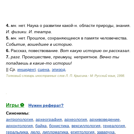
4.
мн.
нет. Наука о развитии какой-н. области природы, знания.
И
.
физики
.
И
.
театра
.
5.
мн.
нет. Прошлое, сохраняющееся в памяти человечества.
Событие, вошедшее в историю
.
6.
Рассказ, повествование.
Вот какую историю он рассказал
.
7.
разг.
Происшествие,
преимущ.
неприятное.
Вечно ты
попадаешь в какие-то истории!
||
Ср.
инцидент
,
сцена
,
эпизод
.
Толковый словарь иностранных слов Л. П. Крысина.- М: Русский язык
,
1998
.
.
Игры ⚽
Нужен реферат?
Синонимы
:
антропология
,
археография
,
археология
,
архивоведение
,
архонтология
,
байка
,
бонистика
,
вексиллология
,
генеалогия
,
геральдика
,
дело
,
дипломатика
,
египтология
,
заваруха
,