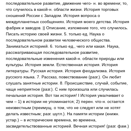
последовательное развитие, движение чего- н. во времени; то,
что случилось в какой-н. области жизни. История торговых
сношений России с Западом. История вопроса о
междупланетных сообщениях. История моего детства. История
фабрик и заводов. || Описание, изложение того, что случилось.
Писать историю своей жизни. 5. только ед. Наука о
последовательном развитии человеческого общества.
Заниматься историей. 6. только ед., чего или какая. Наука,
рассматривающая последовательное развитие,
последовательные изменения какой-н. области природы или
культуры. История земли. Естественная история. История
литературы. Русская история. История феодализма. История
русского языка. 7. Рассказ, повествование (разг.). Он любит
слушать занятные истории. 8. Происшествие, случай, событие,
чаще неприятное (разг.). С ним произошла или случилась
печальная история. Вот так история! І История умалчивает о
чем – 1) в истории не упоминается; 2) перен. что-н. остается
неизвестным (преимущ. о том, что не следует или не хотят
делать известным; разг. шутл.). На памяти истории (книжн.
устар.) – в исторические времена, во времена,
засвидетельствованные историей. Вечная история! (разг. фам.)