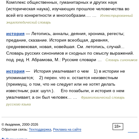
Комплекс общественных, гуманитарных и других наук
(историческая наука), изучающих прошлое человечества во
всей его конкретности и многообразии.… …
Иллюстрированный
энциклопедический словарь
история
— Летопись, анналы, деяния, хроника, регесты;
предание, сказание. История всеобщая, древняя,
средневековая, новая, новейшая. См. летопись, случай...
Словарь русских синонимов и сходных по смыслу выражений.
под. ред. Н. Абрамова, М.: Русские словари …
Словарь синонимов
история
— История умалчивает о чем 1) в истории не
упоминается; 2) перен. что н. остается неизвестным
(преимущ. о том, что не следует или не хотят делать
известным; разг. шутл.). Его позабыли, и история о нем
умалчивает, а он был человек… …
Фразеологический словарь
русского языка
© Академик, 2000-2026
18+
Обратная связь:
Техподдержка
,
Реклама на сайте