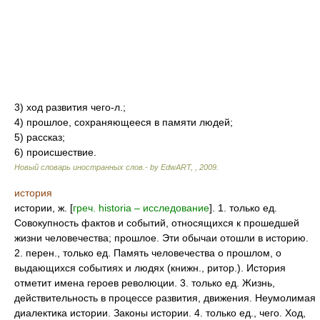
3) ход развития чего-л.;
4) прошлое, сохраняющееся в памяти людей;
5) рассказ;
6) происшествие.
Новый словарь иностранных слов.- by EdwART,
,
2009
.
история
истории, ж. [
греч. historia – исследование
]. 1. только ед.
Совокупность фактов и событий, относящихся к прошедшей
жизни человечества; прошлое. Эти обычаи отошли в историю.
2. перен., только ед. Память человечества о прошлом, о
выдающихся событиях и людях (книжн., ритор.). История
отметит имена героев революции. 3. только ед. Жизнь,
действительность в процессе развития, движения. Неумолимая
диалектика истории. Законы истории. 4. только ед., чего. Ход,