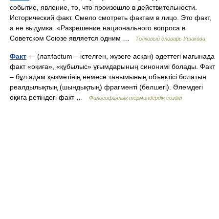
событие, явление, то, что произошло в действительности.
Исторический факт. Смело смотреть фактам в лицо. Это факт,
а не выдумка. «Разрешение национального вопроса в
Советском Союзе является одним …
Толковый словарь Ушакова
Факт
— (лат.factum – істелген, жүзеге асқан) әдеттегі мағынада
факт «оқиға», «құбылыс» ұғымдарының синонимі болады. Факт
– бұл адам қызметінің немесе танымының объектісі болатын
реалдылықтың (шындықтың) фрагменті (бөлшегі). Әлемдегі
оқиға ретіндегі факт …
Философиялық терминдердің сөздігі