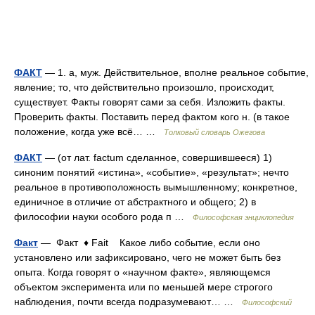
ФАКТ
— 1. а, муж. Действительное, вполне реальное событие,
явление; то, что действительно произошло, происходит,
существует. Факты говорят сами за себя. Изложить факты.
Проверить факты. Поставить перед фактом кого н. (в такое
положение, когда уже всё… …
Толковый словарь Ожегова
ФАКТ
— (от лат. factum сделанное, совершившееся) 1)
синоним понятий «истина», «событие», «результат»; нечто
реальное в противоположность вымышленному; конкретное,
единичное в отличие от абстрактного и общего; 2) в
философии науки особого рода п …
Философская энциклопедия
Факт
— Факт ♦ Fait Какое либо событие, если оно
установлено или зафиксировано, чего не может быть без
опыта. Когда говорят о «научном факте», являющемся
объектом эксперимента или по меньшей мере строгого
наблюдения, почти всегда подразумевают… …
Философский