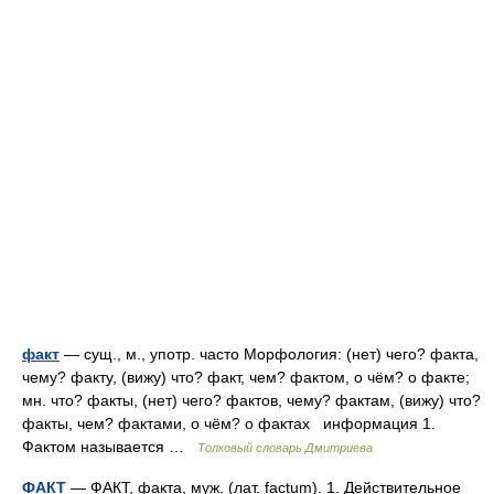
факт
— сущ., м., употр. часто Морфология: (нет) чего? факта,
чему? факту, (вижу) что? факт, чем? фактом, о чём? о факте;
мн. что? факты, (нет) чего? фактов, чему? фактам, (вижу) что?
факты, чем? фактами, о чём? о фактах информация 1.
Фактом называется …
Толковый словарь Дмитриева
ФАКТ
— ФАКТ, факта, муж. (лат. factum). 1. Действительное