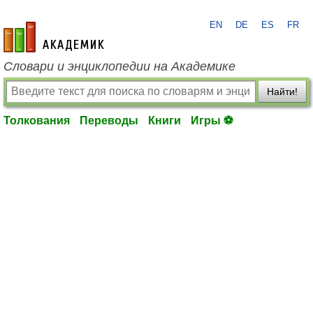
EN
DE
ES
FR
academic.ru
Словари и энциклопедии на Академике
Найти!
Толкования
Переводы
Книги
Игры ⚽