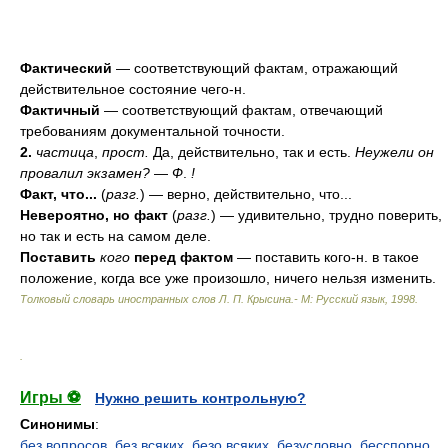
Фактический
— соответствующий фактам, отражающий
действительное состояние чего-н.
Фактичный
— соответствующий фактам, отвечающий
требованиям документальной точности.
2.
частица
,
прост.
Да, действительно, так и есть.
Неужели он
провалил экзамен?
—
Ф
.
!
Факт, что...
(
разг.
) — верно, действительно, что...
Невероятно, но факт
(
разг.
) — удивительно, трудно поверить,
но так и есть на самом деле.
Поставить
кого
перед фактом
— поставить кого-н. в такое
положение, когда все уже произошло, ничего нельзя изменить.
Толковый словарь иностранных слов Л. П. Крысина.- М: Русский язык
,
1998
.
.
Игры ⚽
Нужно решить контрольную?
Синонимы
:
без вопросов
,
без всяких
,
безо всяких
,
безусловно
,
бесспорно
,