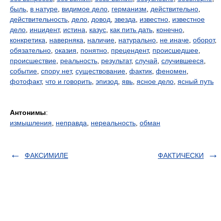
быль
,
в натуре
,
видимое дело
,
германизм
,
действительно
,
действительность
,
дело
,
довод
,
звезда
,
известно
,
известное
дело
,
инцидент
,
истина
,
казус
,
как пить дать
,
конечно
,
конкретика
,
наверняка
,
наличие
,
натурально
,
не иначе
,
оборот
,
обязательно
,
оказия
,
понятно
,
прецендент
,
происшедшее
,
происшествие
,
реальность
,
результат
,
случай
,
случившееся
,
событие
,
спору нет
,
существование
,
фактик
,
феномен
,
фотофакт
,
что и говорить
,
эпизод
,
явь
,
ясное дело
,
ясный путь
Антонимы
:
измышления
,
неправда
,
нереальность
,
обман
ФАКСИМИЛЕ
ФАКТИЧЕСКИ