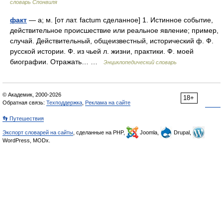
словарь Спонвиля
факт
— а; м. [от лат. factum сделанное] 1. Истинное событие,
действительное происшествие или реальное явление; пример,
случай. Действительный, общеизвестный, исторический ф. Ф.
русской истории. Ф. из чьей л. жизни, практики. Ф. моей
биографии. Отражать… …
Энциклопедический словарь
© Академик, 2000-2026
18+
Обратная связь:
Техподдержка
,
Реклама на сайте
👣 Путешествия
Экспорт словарей на сайты
, сделанные на PHP,
Joomla,
Drupal,
WordPress, MODx.