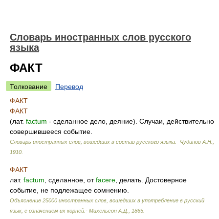
Словарь иностранных слов русского
языка
ФАКТ
Толкование
Перевод
ФАКТ
ФАКТ
(лат.
factum
- сделанное дело, деяние). Случаи, действительно
совершившееся событие.
Словарь иностранных слов, вошедших в состав русского языка.- Чудинов А.Н.
,
1910
.
ФАКТ
лат.
factum
, сделанное, от
facere
, делать. Достоверное
событие, не подлежащее сомнению.
Объяснение 25000 иностранных слов, вошедших в употребление в русский
язык, с означением их корней.- Михельсон А.Д.
,
1865
.