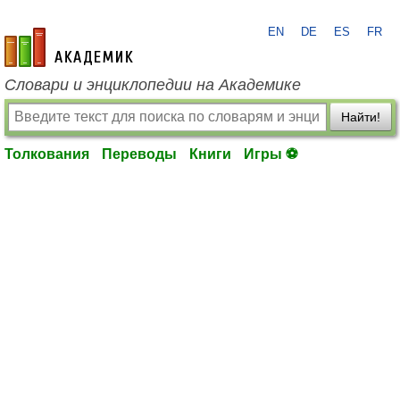
EN
DE
ES
FR
academic.ru
Словари и энциклопедии на Академике
Найти!
Толкования
Переводы
Книги
Игры ⚽