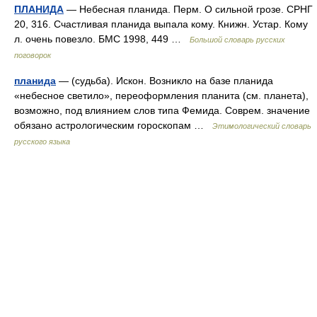
ПЛАНИДА
— Небесная планида. Перм. О сильной грозе. СРНГ
20, 316. Счастливая планида выпала кому. Книжн. Устар. Кому
л. очень повезло. БМС 1998, 449 …
Большой словарь русских
поговорок
планида
— (судьба). Искон. Возникло на базе планида
«небесное светило», переоформления планита (см. планета),
возможно, под влиянием слов типа Фемида. Соврем. значение
обязано астрологическим гороскопам …
Этимологический словарь
русского языка