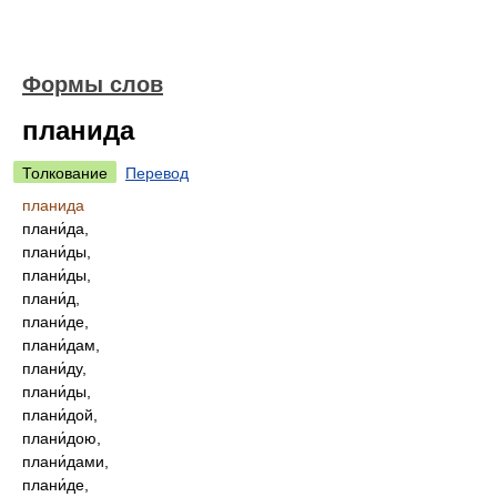
Формы слов
планида
Толкование
Перевод
планида
плани́да,
плани́ды,
плани́ды,
плани́д,
плани́де,
плани́дам,
плани́ду,
плани́ды,
плани́дой,
плани́дою,
плани́дами,
плани́де,