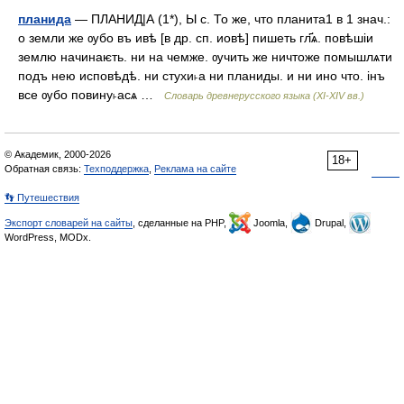
планида
— ПЛАНИД|А (1*), Ы с. То же, что планита1 в 1 знач.:
о земли же ѹбо въ ивѣ [в др. сп. иовѣ] пишеть гл҃ѧ. повѣшiи
землю начинаѥть. ни на чемже. ѹчить же ничтоже помышлѧти
подъ нею исповѣдѣ. ни стухи˫а ни планиды. и ни ино что. iнъ
все ѹбо повину˫асѧ …
Словарь древнерусского языка (XI-XIV вв.)
© Академик, 2000-2026
18+
Обратная связь:
Техподдержка
,
Реклама на сайте
👣 Путешествия
Экспорт словарей на сайты
, сделанные на PHP,
Joomla,
Drupal,
WordPress, MODx.