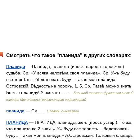
Смотреть что такое "планида" в других словарях:
Планида
— Планида, планета (иноск. народн. гороскоп.)
судьба. Ср. «У всяка человѣка своя планида». Ср. Ужъ буду
все терпѣть... бѣдствовать буду... Такая моя планида.
Островскій. Бѣдность не порокъ. 1, 5. Ср. Развѣ можно знать
Божью планиду! У всякаго… …
Большой толково-фразеологический
словарь Михельсона (оригинальная орфография)
планида
— См …
Словарь синонимов
ПЛАНИДА
— ПЛАНИДА, планиды, жен. (прост. устар.). То же,
что планета во 2 знач. « Уж буду все терпеть… бедствовать
буду… такая моя планида.» А.Островский. Толковый словарь