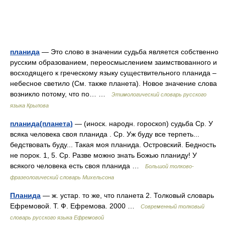
планида
— Это слово в значении судьба является собственно
русским образованием, переосмыслением заимствованного и
восходящего к греческому языку существительного планида –
небесное светило (См. также планета). Новое значение слова
возникло потому, что по… …
Этимологический словарь русского
языка Крылова
планида(планета)
— (иноск. народн. гороскоп) судьба Ср. У
всяка человека своя планида . Ср. Уж буду все терпеть...
бедствовать буду... Такая моя планида. Островский. Бедность
не порок. 1, 5. Ср. Разве можно знать Божью планиду! У
всякого человека есть своя планида …
Большой толково-
фразеологический словарь Михельсона
Планида
— ж. устар. то же, что планета 2. Толковый словарь
Ефремовой. Т. Ф. Ефремова. 2000 …
Современный толковый
словарь русского языка Ефремовой