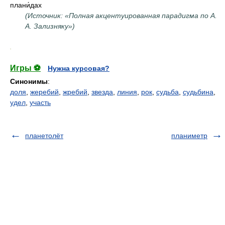
плани́дах
(Источник: «Полная акцентуированная парадигма по А.
А. Зализняку»)
.
Игры ⚽
Нужна курсовая?
Синонимы
:
доля
,
жеребий
,
жребий
,
звезда
,
линия
,
рок
,
судьба
,
судьбина
,
удел
,
участь
планетолёт
планиметр