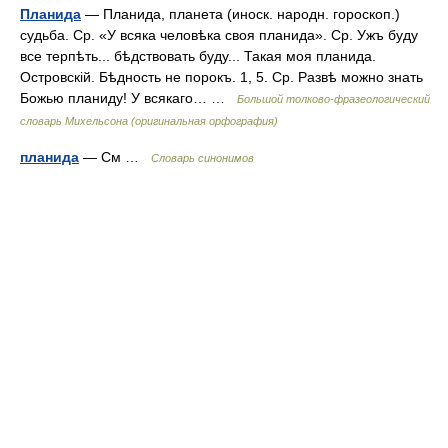
Планида
— Планида, планета (иноск. народн. гороскоп.)
судьба. Ср. «У всяка человѣка своя планида». Ср. Ужъ буду
все терпѣть... бѣдствовать буду... Такая моя планида.
Островскій. Бѣдность не порокъ. 1, 5. Ср. Развѣ можно знать
Божью планиду! У всякаго… …
Большой толково-фразеологический
словарь Михельсона (оригинальная орфография)
планида
— См …
Словарь синонимов