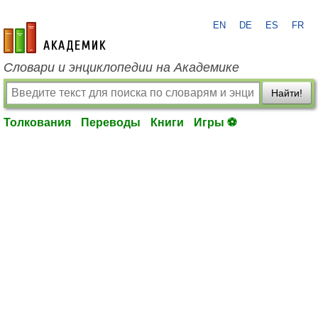
EN
DE
ES
FR
academic.ru
Словари и энциклопедии на Академике
Найти!
Толкования
Переводы
Книги
Игры ⚽