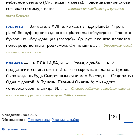
небесное светило (См. также планета). Новое значение слова
возникло потому, что по… …
Этимологический словарь русского
языка Крылова
планета
— Заимств. в XVIII в. из лат. яз., где planeta < греч.
planētēs, суф. производного от planaomai «блуждаю». Планета
буквально «блуждающая (звезда)». Др. рус. планита является
непосредственным грецизмом. См. планида …
Этимологический
словарь русского языка
планета
— и ПЛАНИ/ДА, ы, ж. Удел, судьба. ► И
представительница света, И та, чья скромная планета Должна
была когда нибудь Смиренным счастием блеснуть... Сидели тут
Одна с другой. // Пушкин. Евгений Онегин //; У каждого
человека своя планида. И… …
Словарь забытых и трудных слов из
произведений русской литературы ХVIII-ХIХ веков
© Академик, 2000-2026
18+
Обратная связь:
Техподдержка
,
Реклама на сайте
👣 Путешествия