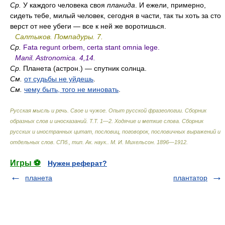
Ср.
У каждого человека своя
планида
. И ежели, примерно,
сидеть тебе, милый человек, сегодня в части, так ты хоть за сто
верст от нее убеги — все к ней же воротишься.
Салтыков. Помпадуры. 7.
Ср.
Fata regunt orbem, certa stant omnia lege.
Manil. Astronomica. 4,14.
Ср.
Планета (астрон.) — спутник солнца.
См.
от судьбы не уйдешь
.
См.
чему быть, того не миновать
.
Русская мысль и речь. Свое и чужое. Опыт русской фразеологии. Сборник
образных слов и иносказаний. Т.Т. 1—2. Ходячие и меткие слова. Сборник
русских и иностранных цитат, пословиц, поговорок, пословичных выражений и
отдельных слов. СПб., тип. Ак. наук.
.
М. И. Михельсон
.
1896—1912
.
Игры ⚽
Нужен реферат?
планета
плантатор