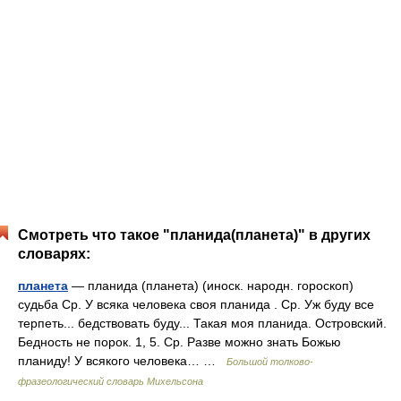
Смотреть что такое "планида(планета)" в других
словарях:
планета
— планида (планета) (иноск. народн. гороскоп)
судьба Ср. У всяка человека своя планида . Ср. Уж буду все
терпеть... бедствовать буду... Такая моя планида. Островский.
Бедность не порок. 1, 5. Ср. Разве можно знать Божью
планиду! У всякого человека… …
Большой толково-
фразеологический словарь Михельсона