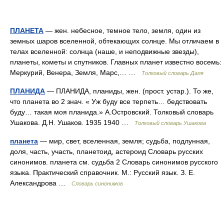
ПЛАНЕТА
— жен. небесное, темное тело, земля, один из
земных шаров вселенной, обтекающих солнце. Мы отличаем в
телах вселенной: солнца (наше, и неподвижные звезды),
планеты, кометы и спутников. Главных планет известно восемь:
Меркурий, Венера, Земля, Марс,… …
Толковый словарь Даля
ПЛАНИДА
— ПЛАНИДА, планиды, жен. (прост. устар.). То же,
что планета во 2 знач. « Уж буду все терпеть… бедствовать
буду… такая моя планида.» А.Островский. Толковый словарь
Ушакова. Д.Н. Ушаков. 1935 1940 …
Толковый словарь Ушакова
планета
— мир, свет, вселенная, земля; судьба, подлунная,
доля, часть, участь, планетоид, астероид Словарь русских
синонимов. планета см. судьба 2 Словарь синонимов русского
языка. Практический справочник. М.: Русский язык. З. Е.
Александрова …
Словарь синонимов