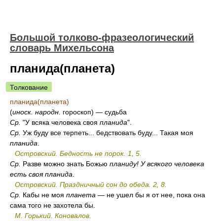
Большой толково-фразеологический
словарь Михельсона
планида(планета)
Толкование
планида(планета)
(
иноск.
народн.
гороскоп) — судьба
Ср.
"У всяка человека своя
планида
".
Ср.
Уж буду все терпеть... бедствовать буду... Такая моя
планида
.
Островский. Бедность не порок. 1, 5.
Ср.
Разве можно знать Божью
планиду! У всякого человека
есть своя планида
.
Островский. Праздничный сон до обеда. 2, 8.
Ср.
Кабы не моя
планета
— не ушел бы я от нее, пока она
сама того не захотела бы.
М. Горький. Коновалов.