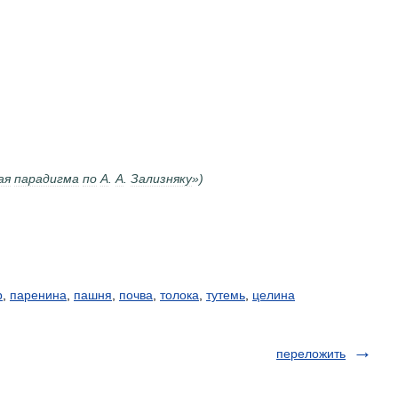
ая
парадигма
по
А
.
А
.
Зализняку
»)
р
,
паренина
,
пашня
,
почва
,
толока
,
тутемь
,
целина
переложить