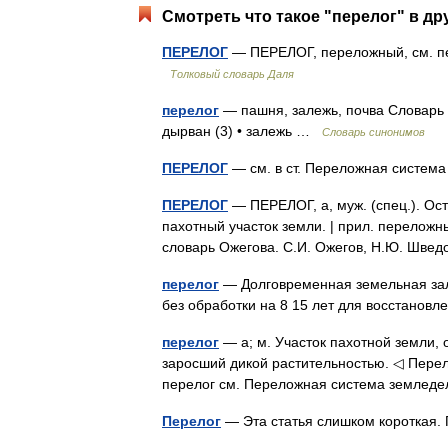
Смотреть что такое "перелог" в др
ПЕРЕЛОГ
— ПЕРЕЛОГ, переложный, см. пе
Толковый словарь Даля
перелог
— пашня, залежь, почва Словарь р
дырван (3) • залежь …
Словарь синонимов
ПЕРЕЛОГ
— см. в ст. Переложная систе
ПЕРЕЛОГ
— ПЕРЕЛОГ, а, муж. (спец.). Ос
пахотный участок земли. | прил. перелож
словарь Ожегова. С.И. Ожегов, Н.Ю. Шве
перелог
— Долговременная земельная зале
без обработки на 8 15 лет для восстанов
перелог
— а; м. Участок пахотной земли, 
заросший дикой растительностью. ◁ Перело
перелог см. Переложная система землед
Перелог
— Эта статья слишком короткая.