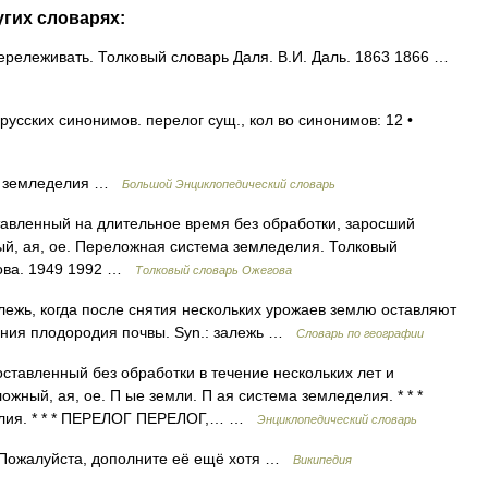
угих словарях:
рележивать. Толковый словарь Даля. В.И. Даль. 1863 1866 …
усских синонимов. перелог сущ., кол во синонимов: 12 •
ма земледелия …
Большой Энциклопедический словарь
тавленный на длительное время без обработки, заросший
ный, ая, ое. Переложная система земледелия. Толковый
дова. 1949 1992 …
Толковый словарь Ожегова
жь, когда после снятия нескольких урожаев землю оставляют
ления плодородия почвы. Syn.: залежь …
Словарь по географии
оставленный без обработки в течение нескольких лет и
жный, ая, ое. П ые земли. П ая система земледелия. * * *
елия. * * * ПЕРЕЛОГ ПЕРЕЛОГ,… …
Энциклопедический словарь
 Пожалуйста, дополните её ещё хотя …
Википедия