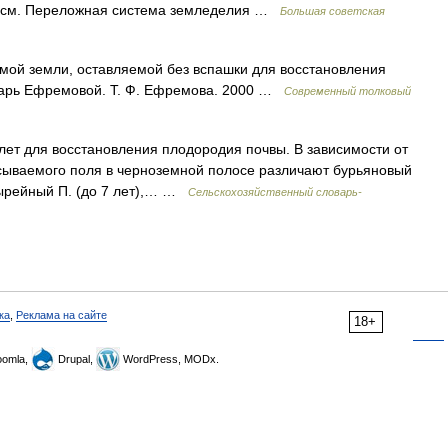
м. Переложная система земледелия …
Большая советская
мой земли, оставляемой без вспашки для восстановления
варь Ефремовой. Т. Ф. Ефремова. 2000 …
Современный толковый
ет для восстановления плодородия почвы. В зависимости от
сываемого поля в черноземной полосе различают бурьяновый
пырейный П. (до 7 лет),… …
Сельскохозяйственный словарь-
ка
,
Реклама на сайте
18+
omla,
Drupal,
WordPress, MODx.