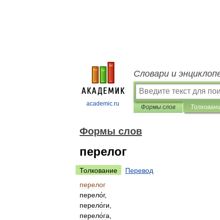
Словари и энциклоп
academic.ru
Формы слов
Толкован
Формы слов
перелог
Толкование
Перевод
перелог
перело́г
,
перело́ги
,
перело́га
,