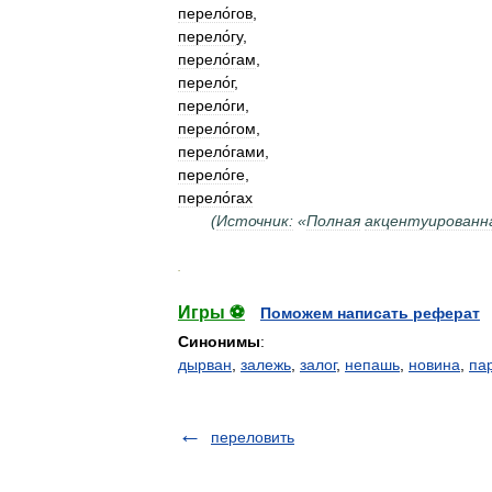
перело́гов
,
перело́гу
,
перело́гам
,
перело́г
,
перело́ги
,
перело́гом
,
перело́гами
,
перело́ге
,
перело́гах
(
Источник:
«
Полная
акцентуированн
.
Игры ⚽
Поможем написать реферат
Синонимы
:
дырван
,
залежь
,
залог
,
непашь
,
новина
,
па
переловить