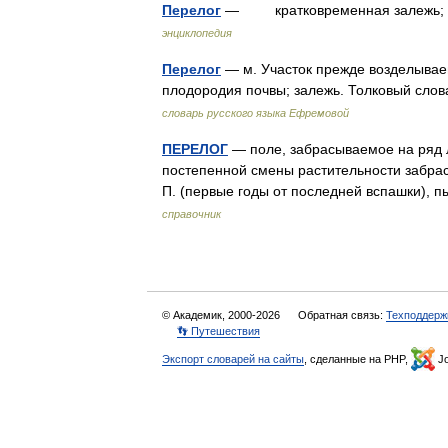
Перелог
— кратковременная залежь; с
энциклопедия
Перелог
— м. Участок прежде возделывае
плодородия почвы; залежь. Толковый сло
словарь русского языка Ефремовой
ПЕРЕЛОГ
— поле, забрасываемое на ряд л
постепенной смены растительности забра
П. (первые годы от последней вспашки), 
справочник
© Академик, 2000-2026
Обратная связь:
Техподдерж
👣 Путешествия
Экспорт словарей на сайты
, сделанные на PHP,
Jo