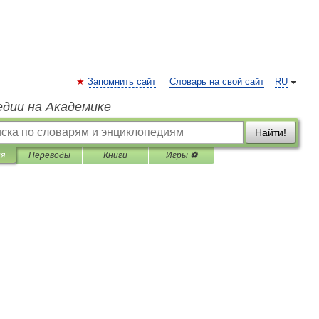
Запомнить сайт
Словарь на свой сайт
RU
едии на Академике
Найти!
ия
Переводы
Книги
Игры ⚽