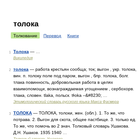
толока
Толкование
Перевод
Книги
Толока
— …
1
Википедия
толока
— работа крестьян сообща; ток; выгон , укр. толока,
2
вин. п. толоку поле под паром, выгон , блр. толока, болг.
тлака повинность, добровольная работа в целях
взаимопомощи, вознаграждаемая угощением , сербохорв.
тлака, словен. tlaka, польск. tɫoka –&#8230; …
Этимологический словарь русского языка Макса Фасмера
ТОЛОКА
— ТОЛОКА, толоки, жен. (обл.). 1. То же, что
3
потрава. 2. Выгон для скота, общее пастбище. 3. только ед.
То же, что помочь во 2 знач. Толковый словарь Ушакова.
Д.Н. Ушаков. 1935 1940 …