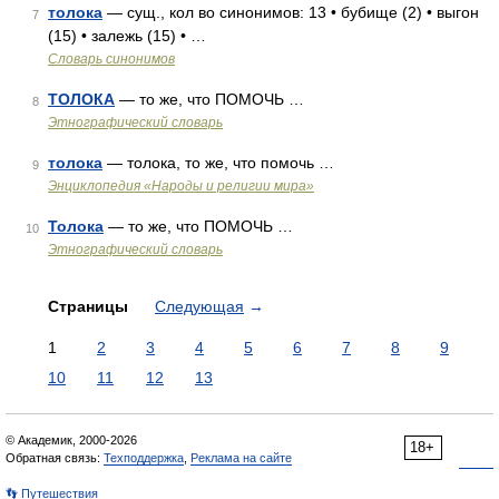
толока
— сущ., кол во синонимов: 13 • бубище (2) • выгон
7
(15) • залежь (15) • …
Словарь синонимов
ТОЛОКА
— то же, что ПОМОЧЬ …
8
Этнографический словарь
толока
— толока, то же, что помочь …
9
Энциклопедия «Народы и религии мира»
Толока
— то же, что ПОМОЧЬ …
10
Этнографический словарь
Страницы
Следующая
→
1
2
3
4
5
6
7
8
9
10
11
12
13
© Академик, 2000-2026
18+
Обратная связь:
Техподдержка
,
Реклама на сайте
👣 Путешествия