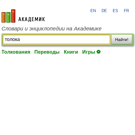
EN
DE
ES
FR
academic.ru
Словари и энциклопедии на Академике
Найти!
Толкования
Переводы
Книги
Игры ⚽