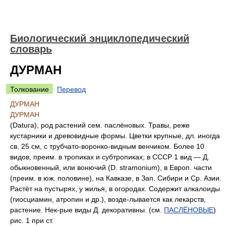
Биологический энциклопедический
словарь
ДУРМАН
Толкование
Перевод
ДУРМАН
ДУРМАН
(Datura), род растений сем. паслёновых. Травы, реже
кустарники и древовидные формы. Цветки крупные, дл. иногда
св. 25 см, с трубчато-воронко-видным венчиком. Более 10
видов, преим. в тропиках и субтропиках; в СССР 1 вид — Д.
обыкновенный, или вонючий (D. stramonium), в Европ. части
(преим. в юж. половине), на Кавказе, в Зап. Сибири и Ср. Азии.
Растёт на пустырях, у жилья, в огородах. Содержит алкалоиды
(гиосциамин, атропин и др.), возде-лывается как лекарств,
растение. Нек-рые виды Д. декоративны. (см.
ПАСЛЁНОВЫЕ
)
рис. 1 при ст.