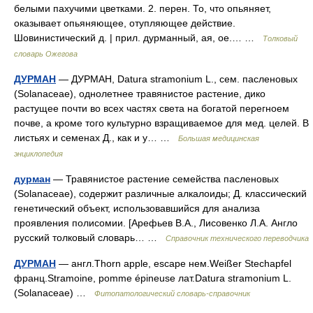
белыми пахучими цветками. 2. перен. То, что опьяняет,
оказывает опьяняющее, отупляющее действие.
Шовинистический д. | прил. дурманный, ая, ое.… …
Толковый
словарь Ожегова
ДУРМАН
— ДУРМАН, Datura stramonium L., сем. пасленовых
(Solanaceae), однолетнее травянистое растение, дико
растущее почти во всех частях света на богатой перегноем
почве, а кроме того культурно взращиваемое для мед. целей. В
листьях и семенах Д., как и у… …
Большая медицинская
энциклопедия
дурман
— Травянистое растение семейства пасленовых
(Solanaceae), содержит различные алкалоиды; Д. классический
генетический объект, использовавшийся для анализа
проявления полисомии. [Арефьев В.А., Лисовенко Л.А. Англо
русский толковый словарь… …
Справочник технического переводчика
ДУРМАН
— англ.Thorn apple, escape нем.Weißer Stechapfel
франц.Stramoine, pomme épineuse лат.Datura stramonium L.
(Solanaceae) …
Фитопатологический словарь-справочник