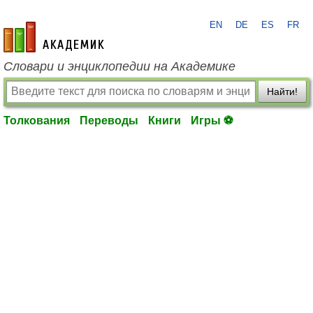
EN
DE
ES
FR
academic.ru
Словари и энциклопедии на Академике
Найти!
Толкования
Переводы
Книги
Игры ⚽