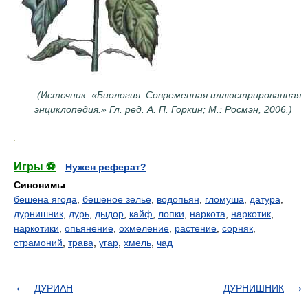
.
(Источник: «Биология. Современная иллюстрированная
энциклопедия.» Гл. ред. А. П. Горкин; М.: Росмэн, 2006.)
.
Игры ⚽
Нужен реферат?
Синонимы
:
бешена ягода
,
бешеное зелье
,
водопьян
,
гломуша
,
датура
,
дурнишник
,
дурь
,
дыдор
,
кайф
,
лопки
,
наркота
,
наркотик
,
наркотики
,
опьянение
,
охмеление
,
растение
,
сорняк
,
страмоний
,
трава
,
угар
,
хмель
,
чад
ДУРИАН
ДУРНИШНИК