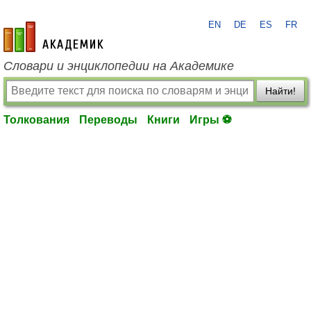
EN
DE
ES
FR
academic.ru
Словари и энциклопедии на Академике
Найти!
Толкования
Переводы
Книги
Игры ⚽