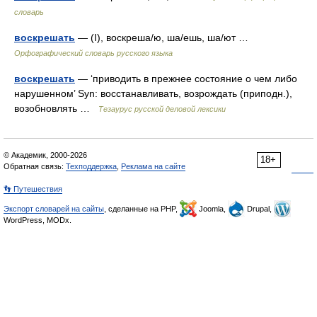
словарь
воскрешать
— (I), воскреша/ю, ша/ешь, ша/ют …
Орфографический словарь русского языка
воскрешать
— ‘приводить в прежнее состояние о чем либо
нарушенном’ Syn: восстанавливать, возрождать (приподн.),
возобновлять …
Тезаурус русской деловой лексики
© Академик, 2000-2026
18+
Обратная связь:
Техподдержка
,
Реклама на сайте
👣 Путешествия
Экспорт словарей на сайты
, сделанные на PHP,
Joomla,
Drupal,
WordPress, MODx.