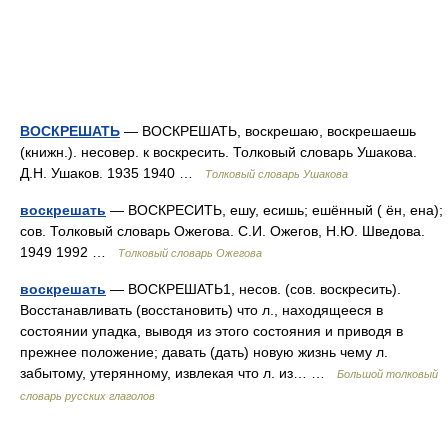
ВОСКРЕШАТЬ
— ВОСКРЕШАТЬ, воскрешаю, воскрешаешь
(книжн.). несовер. к воскресить. Толковый словарь Ушакова.
Д.Н. Ушаков. 1935 1940 …
Толковый словарь Ушакова
воскрешать
— ВОСКРЕСИТЬ, ешу, есишь; ешённый ( ён, ена);
сов. Толковый словарь Ожегова. С.И. Ожегов, Н.Ю. Шведова.
1949 1992 …
Толковый словарь Ожегова
воскрешать
— ВОСКРЕШАТЬ1, несов. (сов. воскресить).
Восстанавливать (восстановить) что л., находящееся в
состоянии упадка, выводя из этого состояния и приводя в
прежнее положение; давать (дать) новую жизнь чему л.
забытому, утерянному, извлекая что л. из… …
Большой толковый
словарь русских глаголов