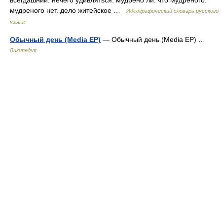
всегдашний. нечего удивляться. мудрено ли. что мудреного.
мудреного нет. дело житейское …
Идеографический словарь русского
языка
Обычный день (Media EP)
— Обычный день (Media EP) …
Википедия