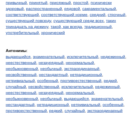
привычный
,
принятый
,
присяжный
,
простой
,
психически
здоровый
,
распространенный
,
рядовой
,
сакраментальный
,
соответствующий
,
соответствующий норме
,
средний
,
строчный
,
существующий повсюду
,
существующий среди всех
,
таких
тринадцать на дюжину
,
такой, как всегда
,
традиционный
,
употребительный
,
хронический
Антонимы
:
выдающийся
,
знаменательный
,
исключительный
,
недюжинный
,
неестественный
,
незаурядный
,
ненормальный
,
необыкновенный
,
необычный
,
экстраординарный
,
несвойственный
,
нестандартный
,
нетрадиционный
,
нетривиальный
,
особенный
,
противоестественный
,
редкий
,
случайный
,
несвойственный
,
исключительный
,
недюжинный
,
неестественный
,
незаурядный
,
ненормальный
,
необыкновенный
,
необычный
,
выдающийся
,
знаменательный
,
нестандартный
,
нетрадиционный
,
нетривиальный
,
особенный
,
противоестественный
,
редкий
,
случайный
,
экстраординарный