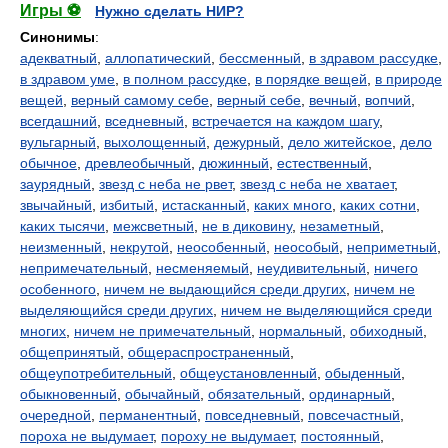
Игры ⚽
Нужно сделать НИР?
Синонимы
:
адекватный
,
аллопатический
,
бессменный
,
в здравом рассудке
,
в здравом уме
,
в полном рассудке
,
в порядке вещей
,
в природе
вещей
,
верный самому себе
,
верный себе
,
вечный
,
вопчий
,
всегдашний
,
вседневный
,
встречается на каждом шагу
,
вульгарный
,
выхолощенный
,
дежурный
,
дело житейское
,
дело
обычное
,
древлеобычный
,
дюжинный
,
естественный
,
заурядный
,
звезд с неба не рвет
,
звезд с неба не хватает
,
звычайный
,
избитый
,
истасканный
,
каких много
,
каких сотни
,
каких тысячи
,
межсветный
,
не в диковину
,
незаметный
,
неизменный
,
некрутой
,
неособенный
,
неособый
,
неприметный
,
непримечательный
,
несменяемый
,
неудивительный
,
ничего
особенного
,
ничем не выдающийся среди других
,
ничем не
выделяющийся среди других
,
ничем не выделяющийся среди
многих
,
ничем не примечательный
,
нормальный
,
обиходный
,
общепринятый
,
общераспространенный
,
общеупотребительный
,
общеустановленный
,
обыденный
,
обыкновенный
,
обычайный
,
обязательный
,
ординарный
,
очередной
,
перманентный
,
повседневный
,
повсечастный
,
пороха не выдумает
,
пороху не выдумает
,
постоянный
,