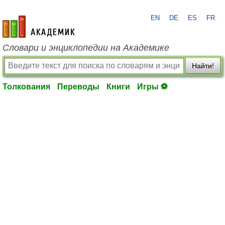
EN
DE
ES
FR
academic.ru
Словари и энциклопедии на Академике
Найти!
Толкования
Переводы
Книги
Игры ⚽