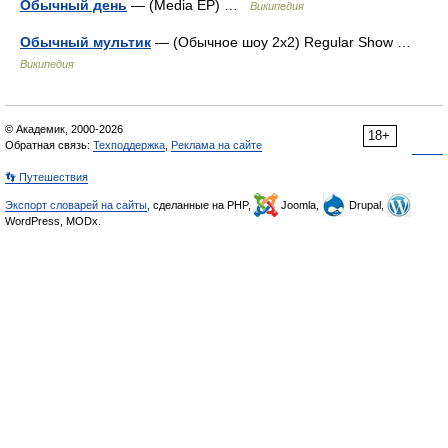
Обычный день
— (Media EP) …
Википедия
Обычный мультик
— (Обычное шоу 2х2) Regular Show …
Википедия
© Академик, 2000-2026
18+
Обратная связь:
Техподдержка
,
Реклама на сайте
👣 Путешествия
Экспорт словарей на сайты
, сделанные на PHP,
Joomla,
Drupal,
WordPress, MODx.