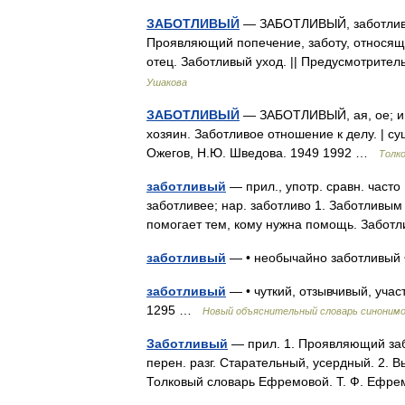
ЗАБОТЛИВЫЙ
— ЗАБОТЛИВЫЙ, заботливая,
Проявляющий попечение, заботу, относящ
отец. Заботливый уход. || Предусмотрит
Ушакова
ЗАБОТЛИВЫЙ
— ЗАБОТЛИВЫЙ, ая, ое; ив
хозяин. Заботливое отношение к делу. | су
Ожегов, Н.Ю. Шведова. 1949 1992 …
Толк
заботливый
— прил., употр. сравн. часто
заботливее; нар. заботливо 1. Заботливы
помогает тем, кому нужна помощь. Забот
заботливый
— • необычайно заботливый
заботливый
— • чуткий, отзывчивый, учас
1295 …
Новый объяснительный словарь синонимо
Заботливый
— прил. 1. Проявляющий забот
перен. разг. Старательный, усердный. 2. В
Толковый словарь Ефремовой. Т. Ф. Ефр