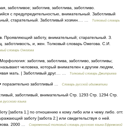
 заботливое; заботлив, заботлива, заботливо.
ийся с предупредительностью, внимательный. Заботливый
ельный, старательный. Заботливый хозяин.… …
Толковый словарь
. Проявляющий заботу, внимательный; старательный. З.
щ. заботливость, и, жен. Толковый словарь Ожегова. С.И.
овый словарь Ожегова
 Морфология: заботлив, заботлива, заботливо, заботливы;
м называют человека, который внимателен к другим людям,
ливая мать. | Заботливый друг.… …
Толковый словарь Дмитриева
 • поразительно заботливый …
Словарь русской идиоматики
тливый, заботливый, внимательный Стр. 1293 Стр. 1294 Стр.
в русского языка
у [забота 1.] по отношению к кому либо или к чему либо. отт.
ыражающий заботу [забота 2.] или свидетельствуя о ней.
емова. 2000 …
Современный толковый словарь русского языка Ефремовой