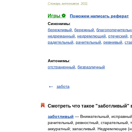
Словарь
антонимов
.
2011
.
Игры ⚽
Поможем написать реферат
Синонимы
:
бережливый
,
бережный
,
благопопечитель
недреманный
,
недремлющий
,
отеческий
,
радетельный
,
рачительный
,
ревнивый
,
ста
Антонимы
:
отстраненный
,
безразличный
забота
Смотреть что такое "заботливый" 
заботливый
— Внимательный, исправный,
рачительный, ревностный, старательный, 
аккуратный; запасливый. Недремлющее (н