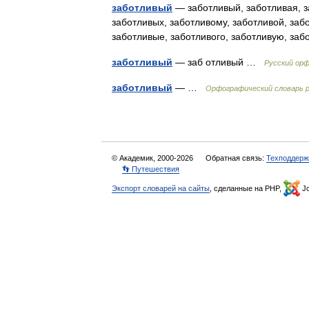
заботливый
— заботливый, заботливая, за
заботливых, заботливому, заботливой, заб
заботливые, заботливого, заботливую, з
заботливый
— заб отливый …
Русский ор
заботливый
— …
Орфографический словарь р
© Академик, 2000-2026
Обратная связь:
Техподдерж
👣 Путешествия
Экспорт словарей на сайты
, сделанные на PHP,
Jo