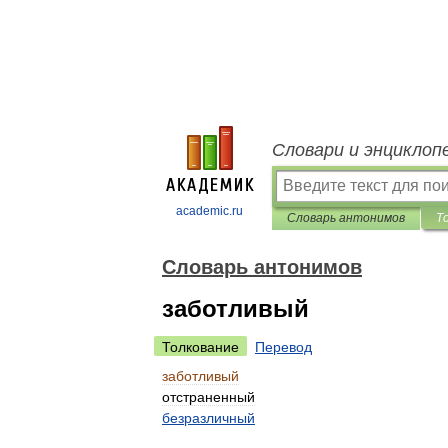
Словари и энциклоп
academic.ru
Словарь антонимов
Т
Словарь антонимов
заботливый
Толкование
Перевод
заботливый
отстраненный
безразличный