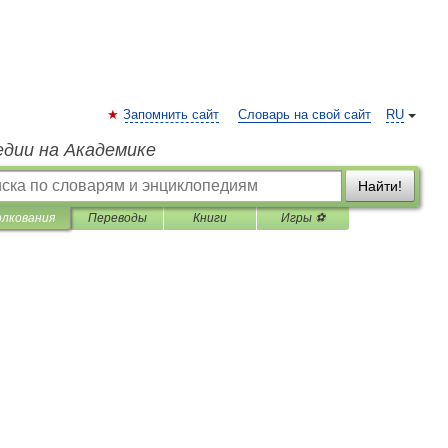
Запомнить сайт
Словарь на свой сайт
RU
едии на Академике
Найти!
олкования
Переводы
Книги
Игры ⚽