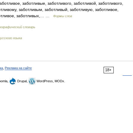
ботливое, заботливые, заботливого, заботливой, заботливого,
отливому, заботливым, заботливый, заботливую, заботливое,
аботливое, заботливых,… …
Формы слов
фографический словарь
усского языка
ка
,
Реклама на сайте
18+
omla,
Drupal,
WordPress, MODx.