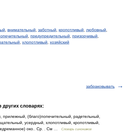
ный
,
внимательный
,
заботный
,
кропотливый
,
любовный
,
попечительный
,
предупредительный
,
призорчивый
,
рательный
,
хлопотливый
,
хозяйский
забраковывать
в других словарях:
 прилежный, (благо)попечительный, радетельный,
тщательный, усердный, хлопотливый, кропотливый,
едреманное) око.. Ср. . См …
Словарь синонимов