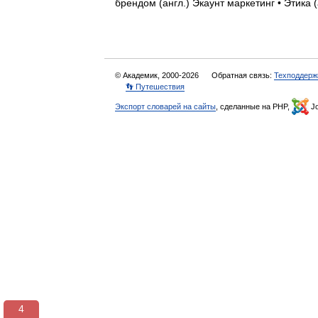
брендом (англ.) Экаунт маркетинг • Этик
© Академик, 2000-2026
Обратная связь:
Техподдерж
👣 Путешествия
Экспорт словарей на сайты
, сделанные на PHP,
Jo
3