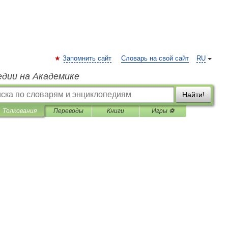
Запомнить сайт
Словарь на свой сайт
RU
едии на Академике
Найти!
Толкования
Переводы
Книги
Игры ⚽