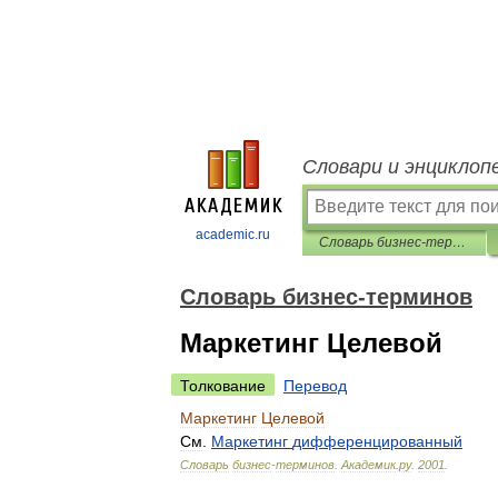
Словари и энциклоп
academic.ru
Словарь бизнес-терминов
Словарь бизнес-терминов
Маркетинг Целевой
Толкование
Перевод
Маркетинг
Целевой
См
.
Маркетинг
дифференцированный
Словарь
бизнес
-
терминов
.
Академик
.
ру
.
2001
.