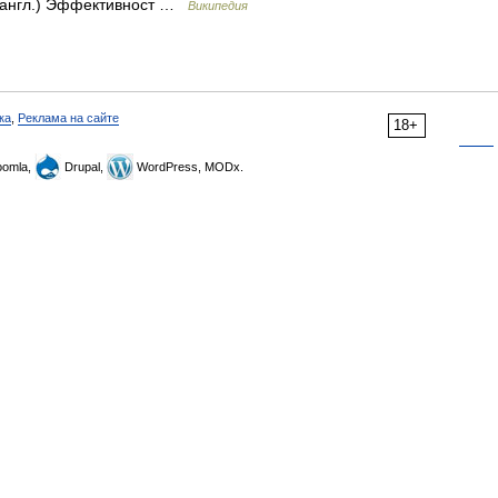
а (англ.) Эффективност …
Википедия
ка
,
Реклама на сайте
18+
omla,
Drupal,
WordPress, MODx.