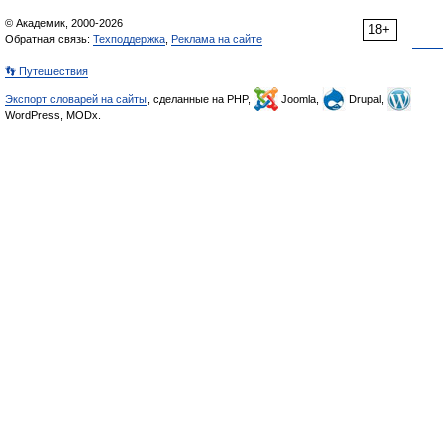
© Академик, 2000-2026
18+
Обратная связь:
Техподдержка
,
Реклама на сайте
👣 Путешествия
Экспорт словарей на сайты
, сделанные на PHP,
Joomla,
Drupal,
WordPress, MODx.