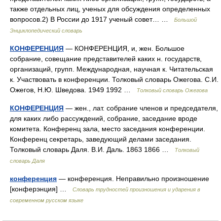
также отдельных лиц, ученых для обсуждения определенных
вопросов.2) В России до 1917 ученый совет… …
Большой
Энциклопедический словарь
КОНФЕРЕНЦИЯ
— КОНФЕРЕНЦИЯ, и, жен. Большое
собрание, совещание представителей каких н. государств,
организаций, групп. Международная, научная к. Читательская
к. Участвовать в конференции. Толковый словарь Ожегова. С.И.
Ожегов, Н.Ю. Шведова. 1949 1992 …
Толковый словарь Ожегова
КОНФЕРЕНЦИЯ
— жен., лат. собрание членов и председателя,
для каких либо рассуждений, собрание, заседание вроде
комитета. Конференц зала, место заседания конференции.
Конференц секретарь, заведующий делами заседания.
Толковый словарь Даля. В.И. Даль. 1863 1866 …
Толковый
словарь Даля
конференция
— конференция. Неправильно произношение
[конферэнция] …
Словарь трудностей произношения и ударения в
современном русском языке