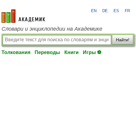
EN
DE
ES
FR
academic.ru
Словари и энциклопедии на Академике
Найти!
Толкования
Переводы
Книги
Игры ⚽