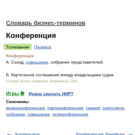
Словарь бизнес-терминов
Конференция
Толкование
Перевод
Конференция
А. Съезд,
совещание
, собрание представителей.
Б. Картельное соглашение между владельцами судов.
Словарь бизнес-терминов.
Академик.ру
.
2001
.
Игры ⚽
Нужно сделать НИР?
Синонимы
:
видеоконференция
,
партконференция
,
саммит
,
симпозиум
,
собрание
,
совещание
,
телеконференция
Конфекцион
Конференция Линейная