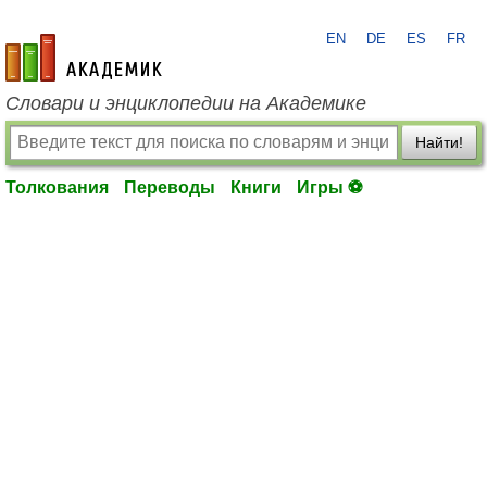
EN
DE
ES
FR
academic.ru
Словари и энциклопедии на Академике
Найти!
Толкования
Переводы
Книги
Игры ⚽