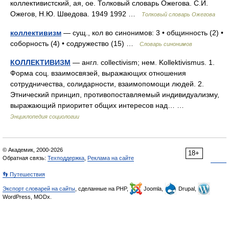
коллективистский, ая, ое. Толковый словарь Ожегова. С.И.
Ожегов, Н.Ю. Шведова. 1949 1992 …
Толковый словарь Ожегова
коллективизм
— сущ., кол во синонимов: 3 • общинность (2) •
соборность (4) • содружество (15) …
Словарь синонимов
КОЛЛЕКТИВИЗМ
— англ. collectivism; нем. Kollektivismus. 1.
Форма соц. взаимосвязей, выражающих отношения
сотрудничества, солидарности, взаимопомощи людей. 2.
Этнический принцип, противопоставляемый индивидуализму,
выражающий приоритет общих интересов над… …
Энциклопедия социологии
© Академик, 2000-2026
18+
Обратная связь:
Техподдержка
,
Реклама на сайте
👣 Путешествия
Экспорт словарей на сайты
, сделанные на PHP,
Joomla,
Drupal,
WordPress, MODx.