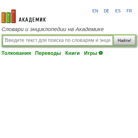
EN
DE
ES
FR
academic.ru
Словари и энциклопедии на Академике
Найти!
Толкования
Переводы
Книги
Игры ⚽