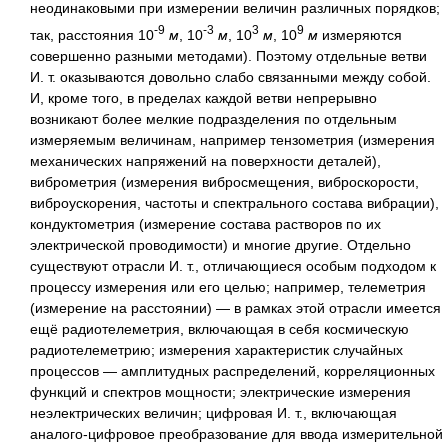
неодинаковыми при измерении величин различных порядков;
-9
-3
3
9
так, расстояния 10
м
, 10
м
, 10
м
, 10
м
измеряются
совершенно разными методами). Поэтому отдельные ветви
И. т. оказываются довольно слабо связанными между собой.
И, кроме того, в пределах каждой ветви непрерывно
возникают более мелкие подразделения по отдельным
измеряемым величинам, например тензометрия (измерения
механических напряжений на поверхности деталей),
виброметрия (измерения вибросмещения, виброскорости,
виброускорения, частоты и спектрального состава вибрации),
кондуктометрия (измерение состава растворов по их
электрической проводимости) и многие другие. Отдельно
существуют отрасли И. т., отличающиеся особым подходом к
процессу измерения или его целью; например, телеметрия
(измерение на расстоянии) — в рамках этой отрасли имеется
ещё радиотелеметрия, включающая в себя космическую
радиотелеметрию; измерения характеристик случайных
процессов — амплитудных распределений, корреляционных
функций и спектров мощности; электрические измерения
неэлектрических величин; цифровая И. т., включающая
аналого-цифровое преобразование для ввода измерительной