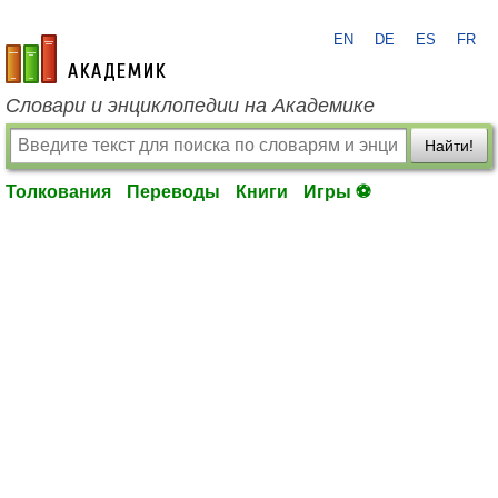
EN
DE
ES
FR
academic.ru
Словари и энциклопедии на Академике
Найти!
Толкования
Переводы
Книги
Игры ⚽