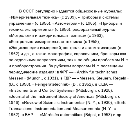
В СССР регулярно издаются общесоюзные журналы:
«Измерительная техника» (с 1939), «Приборы и системы
управления» (с 1956), «Автометрия» (с 1965), «Приборы и
техника эксперимента» (с 1956), реферативный журнал
«Метрология и измерительная техника» (с 1963),
«Контрольно-измерительная техника» (с 1958),
«Энциклопедия измерений, контроля и автоматизации» (с
1962) и др., а также монографии, справочники, брошюры как
по отдельным направлениям, так и по общим проблемам И. т.
и приборостроения. За рубежом вопросам И. т. посвящены
периодические издания: в ФРГ — «Archiv für technisches
Messen» (Münch., с 1931), в ГДР — «Messen. Steuern. Regeln»
(В., с 1958), «Feingerätetechnik» (В., с 1952), в США —
«Instruments and Control Systems» (Pittsburgh, с 1928),
«Journal of the Instrument Society of America» (Pittsburgh, с
1946), «Review of Scientific Instruments» (N. Y., с 1930), «IEEE
Transactions. Instrumentation and Measurement» (N. Y., с
1952), в ВНР — «Mérés és automatika» (Bdpst, с 1953) и др.