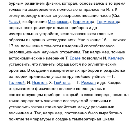
бурным развитием физики, которая, основываясь в то время
только на эксперименте, полностью опиралась на И. т. К
этому периоду относятся усовершенствование часов (См.
Часы
), изобретение
Микроскоп
а,
Барометр
а,
Термометр
а,
первых электроизмерительных приборов и др.
измерительных устройств, использовавшихся главным
образом в научных исследованиях. Уже в конце 16 — начале
17 вв. повышение точности измерений способствовало
революционным научным открытиям. Так например, точные
астрономические измерения Т.
Браге
позволили И.
Кеплер
у
установить, что планеты обращаются по эллиптическим
орбитам. В создании измерительных приборов и разработке
их теории принимали участие крупнейшие учёные — Г.
Галилей
, И.
Ньютон
, Х.
Гюйгенс
, — Г.
Рихман
и др. Каждое
открываемое физическое явление воплощалось в
соответствующем приборе, который, в свою очередь, помогал
точно определить значение исследуемой величины и
установить законы взаимодействия между различными
величинами. Так, например, постепенно было выработано
понятие температуры и создана температурная шкала.