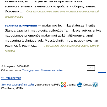
назначения, используемых также при измерениях
вспомогательных технических устройств и оборудования.
Источник …
Словарь-справочник терминов нормативно-технической
документации
техника измерения
— matavimo technika statusas T sritis
Standartizacija ir metrologija apibrėžtis Tam tikroje veiklos srityje
naudojamos priemonės matavimui atlikti. atitikmenys: angl.
measuring technique vok. Messtechnik, f rus. измерительная
техника, f; техника… …
Penkiakalbis aiškinamasis metrologijos terminų
žodynas
© Академик, 2000-2026
18+
Обратная связь:
Техподдержка
,
Реклама на сайте
👣 Путешествия
Экспорт словарей на сайты
, сделанные на PHP,
Joomla,
Drupal,
WordPress, MODx.