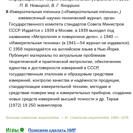
П. В. Новицкий, В. Г. Кнорринг.
II
Измери́тельная те́хника («Измери́тельная те́хника»,)
ежемесячный научно-технический журнал, орган
Государственного комитета стандартов Совета Министров
СССР. Издаётся с 1939 в Москве, в 1939 выходил под
названием «Метрология и поверочное дело», с 1940 —
«Измерительная техника» (в 1941—54 журнал не издавался).
С 1958 переиздаётся на английском языке в Нью-Йорке.
Публикует материалы по актуальным проблемам
теоретической и практической метрологии, обеспечению
единства и достоверности измерений в СССР,
государственным эталонам и образцовым средствам
измерений, контролю качества и надёжности продукции,
стандартизации измерительной техники, методам и
средствам поверки мер и измерительных приборов, созданию
новых средств измерений высшей точности и др. Тираж
(1972) 19 250 экземпляров.
Большая советская энциклопедия. — М.: Советская энциклопедия
.
1969—1978
.
Игры ⚽
Поможем сделать НИР