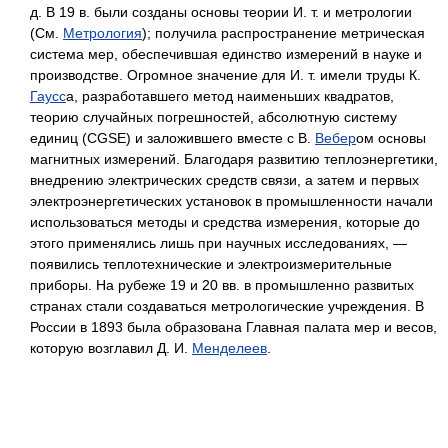
д. В 19 в. были созданы основы теории И. т. и метрологии
(См.
Метрология
); получила распространение метрическая
система мер, обеспечившая единство измерений в науке и
производстве. Огромное значение для И. т. имели труды К.
Гаусс
а, разработавшего метод наименьших квадратов,
теорию случайных погрешностей, абсолютную систему
единиц (CGSE) и заложившего вместе с В.
Вебер
ом основы
магнитных измерений. Благодаря развитию теплоэнергетики,
внедрению электрических средств связи, а затем и первых
электроэнергетических установок в промышленности начали
использоваться методы и средства измерения, которые до
этого применялись лишь при научных исследованиях, —
появились теплотехнические и электроизмерительные
приборы. На рубеже 19 и 20 вв. в промышленно развитых
странах стали создаваться метрологические учреждения. В
России в 1893 была образована Главная палата мер и весов,
которую возглавил Д. И.
Менделеев
.