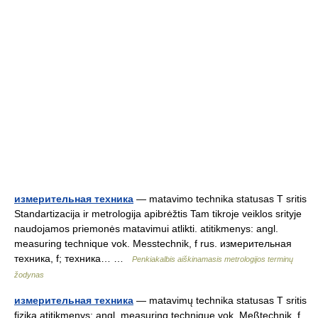
измерительная техника
— matavimo technika statusas T sritis
Standartizacija ir metrologija apibrėžtis Tam tikroje veiklos srityje
naudojamos priemonės matavimui atlikti. atitikmenys: angl.
measuring technique vok. Messtechnik, f rus. измерительная
техника, f; техника… …
Penkiakalbis aiškinamasis metrologijos terminų
žodynas
измерительная техника
— matavimų technika statusas T sritis
fizika atitikmenys: angl. measuring technique vok. Meßtechnik, f