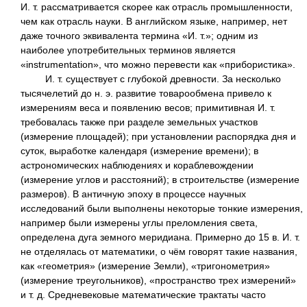
И. т. рассматривается скорее как отрасль промышленности,
чем как отрасль науки. В английском языке, например, нет
даже точного эквивалента термина «И. т.»; одним из
наиболее употребительных терминов является
«instrumentation», что можно перевести как «прибористика».
И. т. существует с глубокой древности. За несколько
тысячелетий до н. э. развитие товарообмена привело к
измерениям веса и появлению весов; примитивная И. т.
требовалась также при разделе земельных участков
(измерение площадей); при установлении распорядка дня и
суток, выработке календаря (измерение времени); в
астрономических наблюдениях и кораблевождении
(измерение углов и расстояний); в строительстве (измерение
размеров). В античную эпоху в процессе научных
исследований были выполнены некоторые тонкие измерения,
например были измерены углы преломления света,
определена дуга земного меридиана. Примерно до 15 в. И. т.
не отделялась от математики, о чём говорят такие названия,
как «геометрия» (измерение Земли), «тригонометрия»
(измерение треугольников), «пространство трех измерений»
и т. д. Средневековые математические трактаты часто