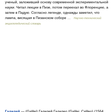
ученый, заложивший основу современной экспериментальной
науки. Читал лекции в Пизе, потом переехал во Флоренцию, а
затем в Падую. Согласно легенде, однажды заметил, что
лампа, висящая в Пизанском соборе …
Научно-технический
энциклопедический словарь
Галилей
— (Galilei) Галилей Галилео (Galilei, Calileo) (1564