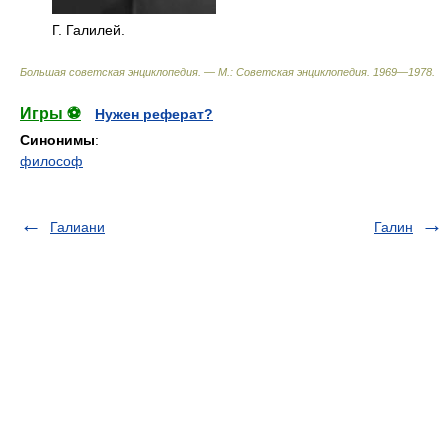
Г. Галилей.
Большая советская энциклопедия. — М.: Советская энциклопедия
.
1969—1978
.
Игры ⚽
Нужен реферат?
Синонимы
:
философ
Галиани
Галин