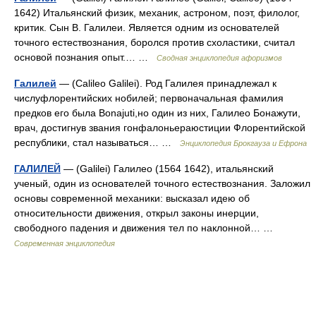
1642) Итальянский физик, механик, астроном, поэт, филолог,
критик. Сын В. Галилеи. Является одним из основателей
точного естествознания, боролся против схоластики, считал
основой познания опыт.… …
Сводная энциклопедия афоризмов
Галилей
— (Calileo Galilei). Род Галилея принадлежал к
числуфлорентийских нобилей; первоначальная фамилия
предков его была Bonajuti,но один из них, Галилео Бонажути,
врач, достигнув звания гонфалоньераюстиции Флорентийской
республики, стал называться… …
Энциклопедия Брокгауза и Ефрона
ГАЛИЛЕЙ
— (Galilei) Галилео (1564 1642), итальянский
ученый, один из основателей точного естествознания. Заложил
основы современной механики: высказал идею об
относительности движения, открыл законы инерции,
свободного падения и движения тел по наклонной… …
Современная энциклопедия