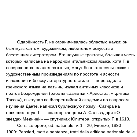
Одарённость Г. не ограничивалась областью науки: он
был музыкантом, художником, любителем искусств и
блестящим литератором. Его научные трактаты, большая часть
которых написана на народном итальянском языке, хотя Г. в
совершенстве владел латынью, могут быть отнесены также к
художественным произведениям по простоте и ясности
изложения и блеску литературного стиля. Г. переводил с
греческого языка на латынь, изучал античных классиков и
поэтов Возрождения (работы «Заметки к Ариосто», «Критика
Тассо»), выступал во Флорентийской академии по вопросам
изучения Данте, написал бурлескную поэму «Сатира на
носящих тогу». Г. — соавтор канцоны А. Сальвадори «О
звёздах Медичей» — спутниках Юпитера, открытых Г. в 1610.
Соч.: Le opere, ed. nationale, v. 1—20, Firenze, 1890—
1909: Pensieri, mott e sentenze, tratti dalla editione nationale delle