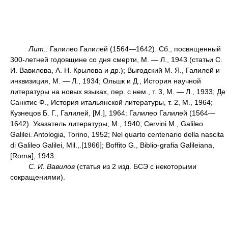
Лит.:
Галилео Галилей (1564—1642). Сб., посвященный
300-летней годовщине со дня смерти, М. — Л., 1943 (статьи С.
И. Вавилова, А. Н. Крылова и др.); Выгодский М. Я., Галилей и
инквизиция, М. — Л., 1934; Ольшк и Д., История научной
литературы на новых языках, пер. с нем., т. 3, М. — Л., 1933; Де
Санктис Ф., История итальянской литературы, т. 2, М., 1964;
Кузнецов Б. Г., Галилей, [М.], 1964: Галилео Галилей (1564—
1642). Указатель литературы, М., 1940; Cervini М., Galileo
Galilei. Antologia, Torino, 1952; Nel quarto centenario della nascita
di Galileo Galilei, Mil.,.[1966]; Boffito G., Biblio-grafia Galileiana,
[Roma], 1943.
С. И. Вавилов
(статья из 2 изд. БСЭ с некоторыми
сокращениями).