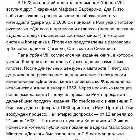
В 1623 на папский престол под именем Урбана VIII
вступил друг Г. кардинал Маффео Барберини. Для Г. это
событие казалось равносильным освобождению от уз
интердикта (декрета). В 1630 он приехал в Рим уже с готовой
рукописью «Диалога о приливах и отливах» (первое название
«Диалога о двух главнейших системах мира»), в котором
системы Коперника и Птолемея представлены в разговорах
трёх собеседников: Сагредо, Сальвиати и Симпличо.
Папа Урбан VIII согласился на издание книги, в которой
учение Коперника излагалось бы как одна из возможных
гипотез. После длительных цензурных мытарств Г. получил
долгожданное разрешение на напечатание с некоторыми
изменениями «Диалога»; книга появилась во Флоренции на
итальянском языке в январе 1632. Через несколько месяцев
после выхода книги Г. получил приказ из Рима прекратить
дальнейшую продажу издания. По требованию инквизиции Г.
был вынужден в феврале 1633 приехать в Рим. Против Г. был
возбуждён процесс. На четырёх допросах — от 12 апреля до
21 июня 1633 — Г. отрекся от учения Коперника и 22 июня
принёс на коленях публичное покаяние в церкви Maria Sopra
Minerva. «Диалог» был запрещен, а Г. 9 лет официально