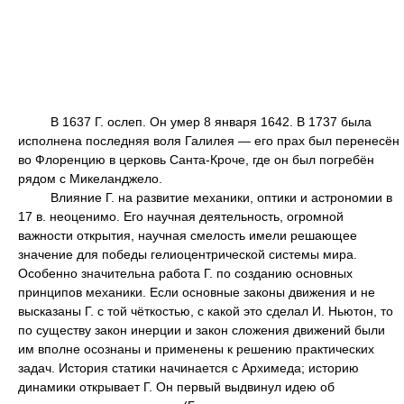
В 1637 Г. ослеп. Он умер 8 января 1642. В 1737 была
исполнена последняя воля Галилея — его прах был перенесён
во Флоренцию в церковь Санта-Кроче, где он был погребён
рядом с Микеланджело.
Влияние Г. на развитие механики, оптики и астрономии в
17 в. неоценимо. Его научная деятельность, огромной
важности открытия, научная смелость имели решающее
значение для победы гелиоцентрической системы мира.
Особенно значительна работа Г. по созданию основных
принципов механики. Если основные законы движения и не
высказаны Г. с той чёткостью, с какой это сделал И. Ньютон, то
по существу закон инерции и закон сложения движений были
им вполне осознаны и применены к решению практических
задач. История статики начинается с Архимеда; историю
динамики открывает Г. Он первый выдвинул идею об