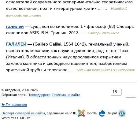
основателей современного экепериментально теоретического
естествознания, поэт и литературный критик.… …
Новейший
философский словарь
галилей
— сущ., кол во синонимов: 1 • философ (63) Словарь
синонимов ASIS. В.Н. Тришин. 2013 …
Словарь синонимов
ГАЛИЛЕЙ
— (Galileo Galilei, 1564 1642), гениальный ученый,
основатель механики как науки о движении, род. в гор. Пизе
(Италия). В области точных наук прославился открытием
законов маятника и свободного падения тел, изобретением
зрительной трубы и телескопа …
Большая медицинская энциклопедия
© Академик, 2000-2026
18+
Обратная связь:
Техподдержка
,
Реклама на сайте
👣 Путешествия
Экспорт словарей на сайты
, сделанные на PHP,
Joomla,
Drupal,
WordPress, MODx.