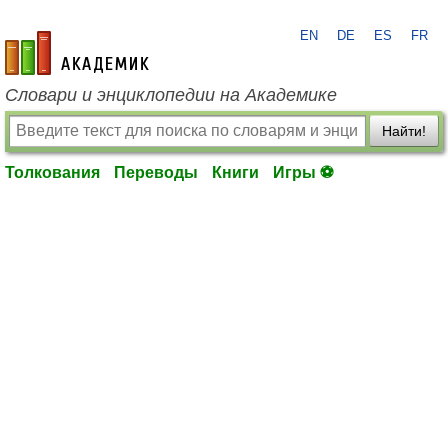
EN
DE
ES
FR
academic.ru
Словари и энциклопедии на Академике
Найти!
Толкования
Переводы
Книги
Игры ⚽