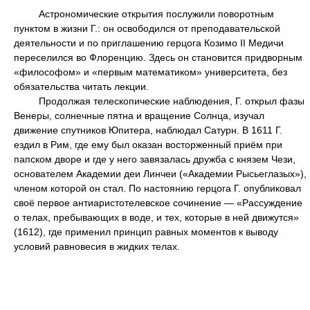
Астрономические открытия послужили поворотным
пунктом в жизни Г.: он освободился от преподавательской
деятельности и по приглашению герцога Козимо II Медичи
переселился во Флоренцию. Здесь он становится придворным
«философом» и «первым математиком» университета, без
обязательства читать лекции.
Продолжая телескопические наблюдения, Г. открыл фазы
Венеры, солнечные пятна и вращение Солнца, изучал
движение спутников Юпитера, наблюдал Сатурн. В 1611 Г.
ездил в Рим, где ему был оказан восторженный приём при
папском дворе и где у него завязалась дружба с князем Чези,
основателем Академии деи Линчеи («Академии Рысьеглазых»),
членом которой он стал. По настоянию герцога Г. опубликовал
своё первое антиаристотелевское сочинение — «Рассуждение
о телах, пребывающих в воде, и тех, которые в ней движутся»
(1612), где применил принцип равных моментов к выводу
условий равновесия в жидких телах.