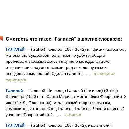
Смотреть что такое "Галилей" в других словарях:
ГАЛИЛЕЙ
— (Galilei) Галилео (1564 1642) ит. физик, астроном,
математик. Существенное внимание уделял общим
проблемам зарождавшегося научного метода, а также
отграничению науки от всякого рода околонаучных и
псевдонаучных теорий. Сделал важные… …
Философская
энциклопедия
Галилей
— Галилей, Винченцо Галилей (Галилеи) (Galilei)
Винченцо (1520 е гг., Санта Мария а Монте, близ Флоренции 2
июля 1591, Флоренция), итальянский теоретик музыки,
композитор, лютнист. Отец Галилео Галилея. Член и активный
участник Флорентийской… …
Википедия
ГАЛИЛЕЙ
— (Galilei) Галилео (1564 1642), итальянский