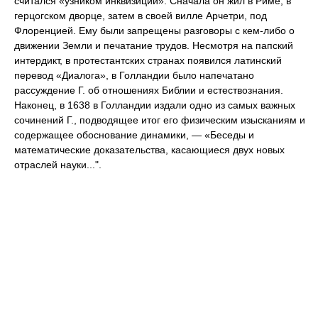
считался «узником инквизиции». Сначала он жил в Риме, в
герцогском дворце, затем в своей вилле Арчетри, под
Флоренцией. Ему были запрещены разговоры с кем-либо о
движении Земли и печатание трудов. Несмотря на папский
интердикт, в протестантских странах появился латинский
перевод «Диалога», в Голландии было напечатано
рассуждение Г. об отношениях Библии и естествознания.
Наконец, в 1638 в Голландии издали одно из самых важных
сочинений Г., подводящее итог его физическим изысканиям и
содержащее обоснование динамики, — «Беседы и
математические доказательства, касающиеся двух новых
отраслей науки...".