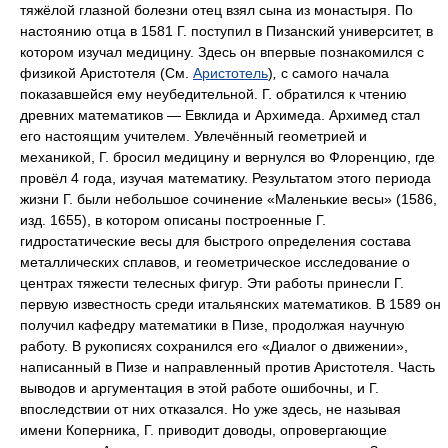
тяжёлой глазной болезни отец взял сына из монастыря. По
настоянию отца в 1581 Г. поступил в Пизанский университет, в
котором изучал медицину. Здесь он впервые познакомился с
физикой Аристотеля (См.
Аристотель
)
,
с самого начала
показавшейся ему неубедительной. Г. обратился к чтению
древних математиков — Евклида и Архимеда. Архимед стал
его настоящим учителем. Увлечённый геометрией и
механикой, Г. бросил медицину и вернулся во Флоренцию, где
провёл 4 года, изучая математику. Результатом этого периода
жизни Г. были небольшое сочинение «Маленькие весы» (1586,
изд. 1655), в котором описаны построенные Г.
гидростатические весы для быстрого определения состава
металлических сплавов, и геометрическое исследование о
центрах тяжести телесных фигур. Эти работы принесли Г.
первую известность среди итальянских математиков. В 1589 он
получил кафедру математики в Пизе, продолжая научную
работу. В рукописях сохранился его «Диалог о движении»,
написанный в Пизе и направленный против Аристотеля. Часть
выводов и аргументация в этой работе ошибочны, и Г.
впоследствии от них отказался. Но уже здесь, не называя
имени Коперника, Г. приводит доводы, опровергающие