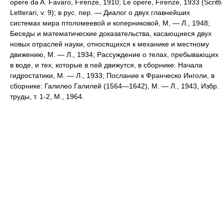
opere da A. Favaro, Firenze, 1910; Le opere, Firenze, 1933 (Scritti
Letterari, v. 9); в рус. пер. — Диалог о двух главнейших
системах мира птоломеевой и коперниковой, М, — Л., 1948;
Беседы и математические доказательства, касающиеся двух
новых отраслей науки, относящихся к механике и местному
движению, М. — Л., 1934; Рассуждение о телах, пребывающих
в воде, и тех, которые в neй движутся, в сборнике: Начала
гидростатики, М. — Л., 1933; Послание к Франческо Инголи, в
сборнике: Галилео Галилей (1564—1642), М. — Л., 1943, Избр.
труды, т. 1-2, М., 1964.