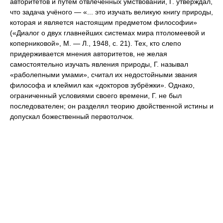
авторитетов и путём отвлечённых умствований, Г. утверждал,
что задача учёного — «... это изучать великую книгу природы,
которая и является настоящим предметом философии»
(«Диалог о двух главнейших системах мира птоломеевой и
коперниковой», М. — Л., 1948, с. 21). Тех, кто слепо
придерживается мнения авторитетов, не желая
самостоятельно изучать явления природы, Г. называл
«раболепными умами», считал их недостойными звания
философа и клеймил как «докторов зубрёжки». Однако,
ограниченный условиями своего времени, Г. не был
последователен; он разделял теорию двойственной истины и
допускал божественный первотолчок.