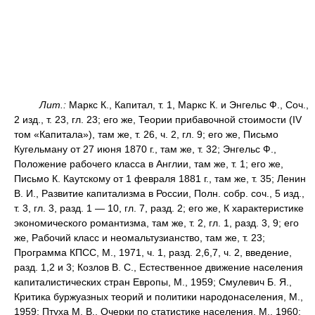
Лит.:
Маркс К., Капитал, т. 1, Маркс К. и Энгельс Ф., Соч.,
2 изд., т. 23, гл. 23; его же, Теории прибавочной стоимости (IV
том «Капитала»), там же, т. 26, ч. 2, гл. 9; его же, Письмо
Кугельману от 27 июня 1870 г., там же, т. 32; Энгельс Ф.,
Положение рабочего класса в Англии, там же, т. 1; его же,
Письмо К. Каутскому от 1 февраля 1881 г., там же, т. 35; Ленин
В. И., Развитие капитализма в России, Полн. собр. соч., 5 изд.,
т. 3, гл. 3, разд. 1 — 10, гл. 7, разд. 2; его же, К характеристике
экономического романтизма, там же, т. 2, гл. 1, разд. 3, 9; его
же, Рабочий класс и неомальтузианство, там же, т. 23;
Программа КПСС, М., 1971, ч. 1, разд. 2,6,7, ч. 2, введение,
разд. 1,2 и 3; Козлов В. С., Естественное движение населения
капиталистических стран Европы, М., 1959; Смулевич Б. Я.,
Критика буржуазных теорий и политики народонаселения, М.,
1959; Птуха М. В., Очерки по статистике населения, М., 1960;