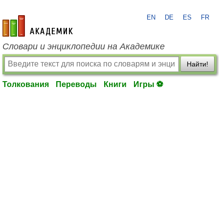
EN
DE
ES
FR
academic.ru
Словари и энциклопедии на Академике
Найти!
Толкования
Переводы
Книги
Игры ⚽