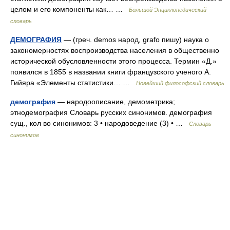
целом и его компоненты как… …
Большой Энциклопедический
словарь
ДЕМОГРАФИЯ
— (греч. demos народ, grafo пишу) наука о
закономерностях воспроизводства населения в общественно
исторической обусловленности этого процесса. Термин «Д.»
появился в 1855 в названии книги французского ученого А.
Гийяра «Элементы статистики… …
Новейший философский словарь
демография
— народоописание, демометрика;
этнодемография Словарь русских синонимов. демография
сущ., кол во синонимов: 3 • народоведение (3) • …
Словарь
синонимов