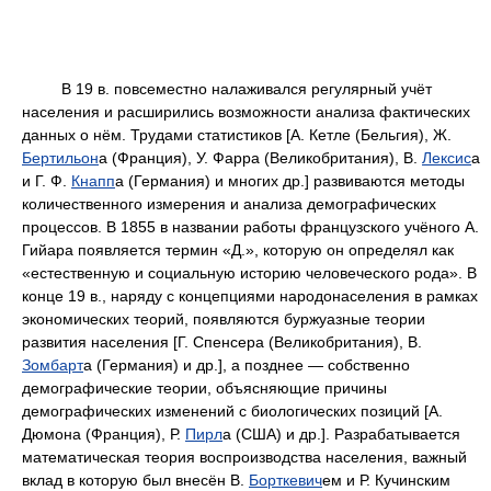
В 19 в. повсеместно налаживался регулярный учёт
населения и расширились возможности анализа фактических
данных о нём. Трудами статистиков [А. Кетле (Бельгия), Ж.
Бертильон
а (Франция), У. Фарра (Великобритания), В.
Лексис
а
и Г. Ф.
Кнапп
а (Германия) и многих др.] развиваются методы
количественного измерения и анализа демографических
процессов. В 1855 в названии работы французского учёного А.
Гийара появляется термин «Д.», которую он определял как
«естественную и социальную историю человеческого рода». В
конце 19 в., наряду с концепциями народонаселения в рамках
экономических теорий, появляются буржуазные теории
развития населения [Г. Спенсера (Великобритания), В.
Зомбарт
а (Германия) и др.], а позднее — собственно
демографические теории, объясняющие причины
демографических изменений с биологических позиций [А.
Дюмона (Франция), Р.
Пирл
а (США) и др.]. Разрабатывается
математическая теория воспроизводства населения, важный
вклад в которую был внесён В.
Борткевич
ем и Р. Кучинским