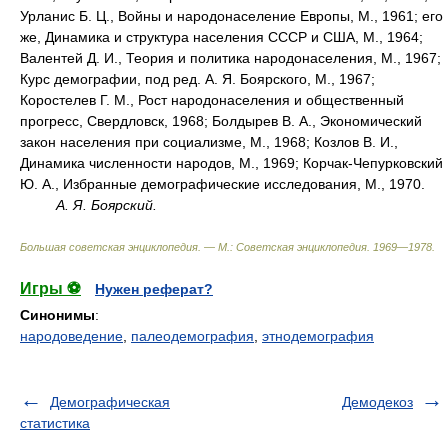
Урланис Б. Ц., Войны и народонаселение Европы, М., 1961; его
же, Динамика и структура населения СССР и США, М., 1964;
Валентей Д. И., Теория и политика народонаселения, М., 1967;
Курс демографии, под ред. А. Я. Боярского, М., 1967;
Коростелев Г. М., Рост народонаселения и общественный
прогресс, Свердловск, 1968; Болдырев В. А., Экономический
закон населения при социализме, М., 1968; Козлов В. И.,
Динамика численности народов, М., 1969; Корчак-Чепурковский
Ю. А., Избранные демографические исследования, М., 1970.
А. Я. Боярский.
Большая советская энциклопедия. — М.: Советская энциклопедия
.
1969—1978
.
Игры ⚽
Нужен реферат?
Синонимы
:
народоведение
,
палеодемография
,
этнодемография
Демографическая
Демодекоз
статистика