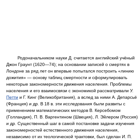
Родоначальником науки Д. считается английский учёный
Джон Граунт (1620—74); на основании записей о смертях в
Лондоне за ряд лет он впервые попытался построить «линию
дожития» — основу таблиц смертности и сформулировать
некоторые закономерности движения населения. Проблемы
населения и его взаимосвязи с экономикой рассматривали У.
Петти
и Г. Кинг (Великобритания), а вслед за ними А. Депарсьё
(Франция) и др. В 18 в. эти исследования были развиты с
применением математических методов В. Керсебомом
(Голландия), П. В. Варгентином (Швеция), Л. Эйлером (Россия)
и др. Существенный шаг в самой постановке задачи изучения
закономерностей естественного движения населения,
независимо от их теологической трактовки, был сделан И. П.