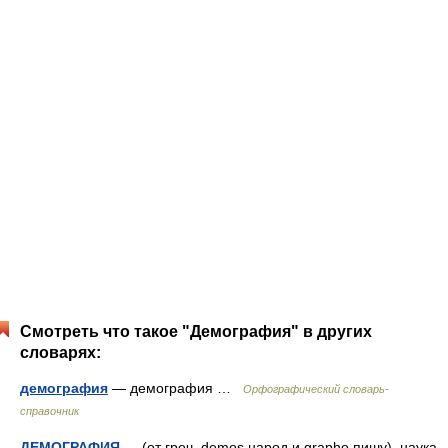
Смотреть что такое "Демография" в других
словарях:
демография
— демография …
Орфографический словарь-
справочник
ДЕМОГРАФИЯ
— (от греч. demos народ и grapho пишу), наука