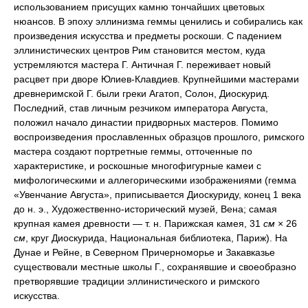
использованием присущих камню тончайших цветовых
нюансов. В эпоху эллинизма геммы ценились и собирались как
произведения искусства и предметы роскоши. С падением
эллинистических центров Рим становится местом, куда
устремляются мастера Г. Античная Г. переживает новый
расцвет при дворе Юлиев-Клавдиев. Крупнейшими мастерами
древнеримской Г. были греки Агатоп, Солон, Диоскурид.
Последний, став личным резчиком императора Августа,
положил начало династии придворных мастеров. Помимо
воспроизведения прославленных образцов прошлого, римского
мастера создают портретные геммы, отточенные по
характеристике, и роскошные многофигурные камеи с
мифологическими и аллегорическими изображениями (гемма
«Увенчание Августа», приписывается Диоскуриду, конец 1 века
до н. э., Художественно-исторический музей, Вена; самая
крупная камея древности — т. н. Парижская камея, 31
см
× 26
см
, круг Диоскурида, Национальная библиотека, Париж). На
Дунае и Рейне, в Северном Причерноморье и Закавказье
существовали местные школы Г., сохранявшие и своеобразно
претворявшие традиции эллинистического и римского
искусства.