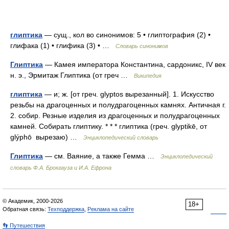
глиптика
— сущ., кол во синонимов: 5 • глиптография (2) •
глифака (1) • глифика (3) • …
Словарь синонимов
Глиптика
— Камея императора Константина, сардоникс, IV век
н. э., Эрмитаж Глиптика (от греч …
Википедия
глиптика
— и; ж. [от греч. glyptos вырезанный]. 1. Искусство
резьбы на драгоценных и полудрагоценных камнях. Античная г.
2. собир. Резные изделия из драгоценных и полудрагоценных
камней. Собирать глиптику. * * * глиптика (греч. glyptikē, от
glýphō вырезаю) …
Энциклопедический словарь
Глиптика
— см. Ваяние, а также Гемма …
Энциклопедический
словарь Ф.А. Брокгауза и И.А. Ефрона
© Академик, 2000-2026
18+
Обратная связь:
Техподдержка
,
Реклама на сайте
👣 Путешествия