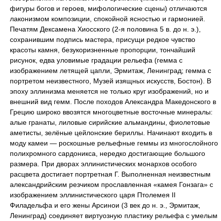
фигуры богов и героев, мифологические сцены) отличаются
лаконизмом композиции, спокойной ясностью и гармонией.
Печатям Дексамена Хиосского (2-я половина 5 в. до н. э.),
сохранившим подпись мастера, присущи редкое чувство
красоты камня, безукоризненные пропорции, тончайший
рисунок, едва уловимые градации рельефа (гемма с
изображением летящей цапли, Эрмитаж, Ленинград; гемма с
портретом неизвестного, Музей изящных искусств, Бостон). В
эпоху эллинизма меняется не только круг изображений, но и
внешний вид гемм. После походов Александра Македонского в
Грецию широко ввозятся многоцветные восточные минералы:
алые гранаты, лиловые сирийские альмандины, фиолетовые
аметисты, зелёные цейлонские бериллы. Начинают входить в
моду камеи — роскошные рельефные геммы из многослойного
полихромного сардоникса, нередко достигающие большого
размера. При дворах эллинистических монархов особого
расцвета достигает портретная Г. Выполненная неизвестным
александрийским резчиком прославленная «камея Гонзага» с
изображением эллинистического царя Птолемея II
Филадельфа и его жены Арсинои (3 век до н. э., Эрмитаж,
Ленинград) соединяет виртуозную пластику рельефа с умелым