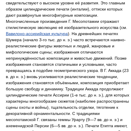
свидетельствуют о высоком уровне её развития. Это главным
образом цилиндрические печати (инталии), оттиски которых
дают развёрнутые многофигурные композиции.
Многочисленные произведения Г. Месопотамии отражают
стилистическую эволюцию её изобразительного искусства (см.
Вавилоно-ассирийская культура
). На древнейших печатях
Шумера (начало 3-го тыс. до н. э.) часто встречаются наивно-
реалистические фигуры животных и людей, жанровые и
мифологические сцены; изображения отличаются
непринуждённостью композиции и живостью движений. Позже
изображения становятся статичными и условными, часто
превращаясь в подобие геометрического узора. В Г. Аккада (23
в. до н. э.) вновь усиливаются реалистические тенденции,
изображения становятся объёмными, композиция приобретает
большую свободу и динамику. Традиции Аккада продолжают
цилиндрические печати Ассирии (1-е тыс. до н. э.), для которых
характерны многообразие сюжетов (наиболее распространены
сцены охоты и войны), тщательность отделки, тяготение к
декоративной орнаментальности. С традициями
месопотамской Г. связаны геммы Урарту (9—7 вв. до н. э.) и
ахеменидской Персии (6—5 вв. до н. э.). Печати Египта имеют,