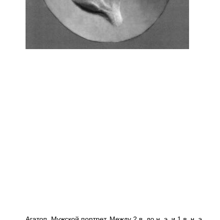
Агатоп. Мужской портрет. Между 2 в. до н. э. и 1 в. н. э.