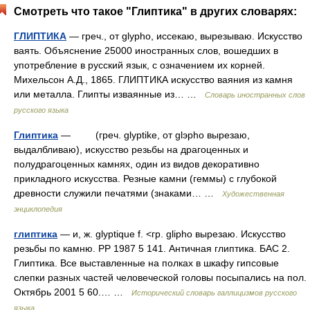
Смотреть что такое "Глиптика" в других словарях:
ГЛИПТИКА
— греч., от glypho, иссекаю, вырезываю. Искусство
ваять. Объяснение 25000 иностранных слов, вошедших в
употребление в русский язык, с означением их корней.
Михельсон А.Д., 1865. ГЛИПТИКА искусство ваяния из камня
или металла. Глипты изваянные из… …
Словарь иностранных слов
русского языка
Глиптика
— (греч. glyptike, от glэpho вырезаю,
выдалбливаю), искусство резьбы на драгоценных и
полудрагоценных камнях, один из видов декоративно
прикладного искусства. Резные камни (геммы) с глубокой
древности служили печатями (знаками… …
Художественная
энциклопедия
глиптика
— и, ж. glyptique f. <гр. glipho вырезаю. Искусство
резьбы по камню. РР 1987 5 141. Античная глиптика. БАС 2.
Глиптика. Все выставленные на полках в шкафу гипсовые
слепки разных частей человеческой головы посыпались на пол.
Октябрь 2001 5 60.… …
Исторический словарь галлицизмов русского
языка