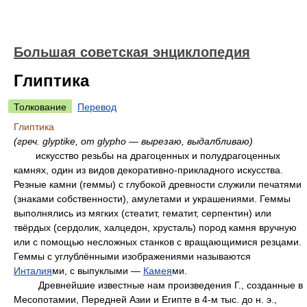
Большая советская энциклопедия
Глиптика
Толкование
Перевод
Глиптика
(греч. glyptike, от glypho — вырезаю, выдалбливаю)
искусство резьбы на драгоценных и полудрагоценных
камнях, один из видов декоративно-прикладного искусства.
Резные камни (геммы) с глубокой древности служили печатями
(знаками собственности), амулетами и украшениями. Геммы
выполнялись из мягких (стеатит, гематит, серпентин) или
твёрдых (сердолик, халцедон, хрусталь) пород камня вручную
или с помощью несложных станков с вращающимися резцами.
Геммы с углублёнными изображениями называются
Инталия
ми, с выпуклыми —
Камея
ми.
Древнейшие известные нам произведения Г., созданные в
Месопотамии, Передней Азии и Египте в 4-м тыс. до н. э.,