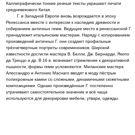
Каллиграфически тонкие резные тексты украшают печати
средневекового Китая.
Г. в Западной Европе вновь возрождается в эпоху
Ренессанса вместе с интересом к наследию древности и
собиранием античных гемм. Ведущее место в ренессансной Г.
принадлежит итальянским мастерам. Наряду с копированием
произведений античных Г. они создают профильные
трёхчетвертные портреты современников. Широкой
известности достигли мастера В. Белли, Дж. Бернарди, Якопо
да Треццо и др. В 16 в. возникает стремление к декоративной
пышности, формы гемм усложняются. Миланские мастера
Алессандро и Антонио Маснаго вводят в моду пёстрые
полихромные камеи со сложными, динамичными сюжетными
композициями. Однако произведённые Г. постепенно
утрачивают самостоятельное значение и всё чаще
используются для декорировки мебели, утвари, одежды.