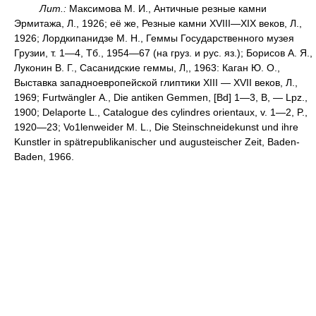
Лит.:
Максимова М. И., Античные резные камни
Эрмитажа, Л., 1926; её же, Резные камни XVIII—XIX веков, Л.,
1926; Лордкипанидзе М. Н., Геммы Государственного музея
Грузии, т. 1—4, Тб., 1954—67 (на груз. и рус. яз.); Борисов А. Я.,
Луконин В. Г., Сасанидские геммы, Л,, 1963: Каган Ю. О.,
Выставка западноевропейской глиптики XIII — XVII веков, Л.,
1969; Furtwängler А., Die antiken Gemmen, [Bd] 1—3, В, — Lpz.,
1900; Delaporte L., Catalogue des cylindres orientaux, v. 1—2, P.,
1920—23; Vo1lenweider M. L., Die Steinschneidekunst und ihre
Kunstler in spätrepublikanischer und augusteischer Zeit, Baden-
Baden, 1966.