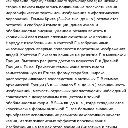
как правило, форму священного жука-скарабея; на нижней
стороне печати вырезались подчинённые плоскости камня
иероглифические тексты или изображения мифологических
персонажей. Геммы Крита (3—2-е тыс. до и. э.) отличаются
остротой и свободой композиции, динамизмом и
обобщенностью рисунка, умением резчика вписать в
крошечный овал камня сложные сюжетные композиции.
Наряду с излюбленными в критской Г. изображениями
животных здесь впервые появляются портретные изображения
людей. Критская Г. оказала влияние на развитие Г. в микенской
Греции. Высокого расцвета достигло искусство Г. в Древней
Греции и Риме. Греческие геммы чаще всего имели
заимствованную из Египта форму скарабея, широко
распространившуюся впоследствии в античных Г. В геммах
архаической Греции (6 в. — начало 5 в. до н. э.) законченность
изображений, меткость отдельных реалистических наблюдений
сочетаются с декоративным изяществом и точной
обобщенностью форм. В 5—4 вв. до н. э., когда складываются
классические формы античной Г., всё большее значение
приобретает использование резчиком декоративных качеств
камня, мягких живописных эффектов просвечивания.
Изображения на геммах этого времени (животные и птицы,