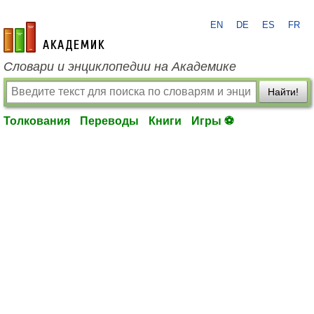
EN
DE
ES
FR
academic.ru
Словари и энциклопедии на Академике
Найти!
Толкования
Переводы
Книги
Игры ⚽