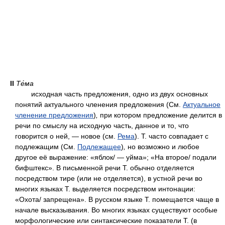
II
Те́ма
исходная часть предложения, одно из двух основных
понятий актуального членения предложения (См.
Актуальное
членение предложения
)
,
при котором предложение делится в
речи по смыслу на исходную часть, данное и то, что
говорится о ней, — новое (см.
Рема
). Т. часто совпадает с
подлежащим (См.
Подлежащее
)
,
но возможно и любое
другое её выражение: «яблок/ — уйма»; «На второе/ подали
бифштекс». В письменной речи Т. обычно отделяется
посредством тире (или не отделяется), в устной речи во
многих языках Т. выделяется посредством интонации:
«Охота/ запрещена». В русском языке Т. помещается чаще в
начале высказывания. Во многих языках существуют особые
морфологические или синтаксические показатели Т. (в