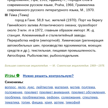
современном русском языке, Praha, 1966; Грамматика
современного русского литературного языка, М., 1970.
III
Те́ма (Тема)
город в Гане. 58,8 тыс. жителей (1970). Порт на берегу
Гвинейского залива Атлантического океана; грузооборот
около З млн.
т
в 1972, главным образом импорт. Ж.-д.
станция. Алюминиевый и сталелитейный заводы.
Переработка нефти (импортной). Химическая (регенерация
автомобильных шин, производство ядохимикатов, моющих
средств и др.), текстильная, пищевая промышленность.
Автосборка. Рыболовство; рыбохолодильник.
Большая советская энциклопедия. — М.: Советская энциклопедия
.
1969—1978
.
Игры ⚽
Нужно решить контрольную?
Синонимы
:
вопрос
,
дело
,
дукс
,
лейтмотив
,
материя
,
мотив
,
подтема
,
положение
,
предмет
,
предмет внимания
,
предмет обсуждения
,
проблема
,
проблематика
,
рефрен
,
содержание
,
спецтема
,
тематика
,
топик
,
фишка
,
хрия
,
артем
,
тимофей