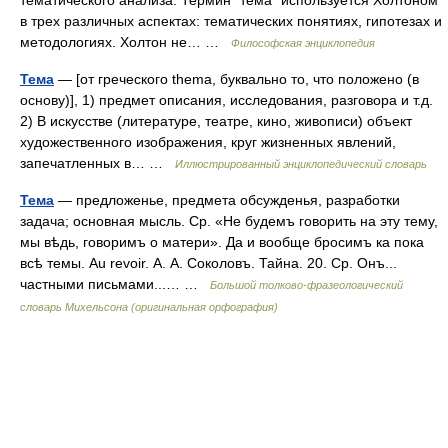
тематического анализа. Термин “тема” используется Холтоном
в трех различных аспектах: тематических понятиях, гипотезах и
методологиях. Холтон не… …
Философская энциклопедия
Тема
— [от греческого thema, буквально то, что положено (в
основу)], 1) предмет описания, исследования, разговора и т.д.
2) В искусстве (литературе, театре, кино, живописи) объект
художественного изображения, круг жизненных явлений,
запечатленных в… …
Иллюстрированный энциклопедический словарь
Тема
— предложенье, предмета обсужденья, разработки
задача; основная мысль. Ср. «Не будемъ говорить на эту тему,
мы вѣдь, говоримъ о матери». Да и вообще бросимъ ка пока
всѣ темы. Au revoir. А. А. Соколовъ. Тайна. 20. Ср. Онъ...
частными письмами...… …
Большой толково-фразеологический
словарь Михельсона (оригинальная орфография)