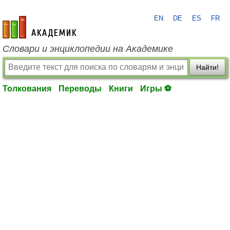
EN
DE
ES
FR
academic.ru
Словари и энциклопедии на Академике
Найти!
Толкования
Переводы
Книги
Игры ⚽