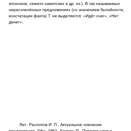
японском, семито-хамитских и др. яз.). В так называемых
нерасчленённых предложениях (со значением бытийности,
констатации факта) Т. не выделяется: «Идёт снег», «Нет
денег».
Лит.: Распопов И. П., Актуальное членение
предложения, Уфа, 1961; Адамец П., Порядок слов в