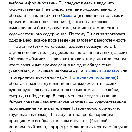
выборе и формировании Т., следует иметь в виду, что
художественная Т. не существует вне художественного
образа и, в частности, вне
Сюжет
а (в повествовательных и
драматических произведениях), хотя её логическое
вычленение и более допустимо, чем иных компонентов
художественного содержания. Поэтому Т. нельзя трактовать
однозначно: всякое произведение тяготеет к многотемности
— тематике (этим же словом называют совокупность Т.
отдельного писателя, художественного направления, эпохи).
Образное «бытие» Т. приводит также к тому, что в конечном
итоге различные произведения на одну общую тему
(например, о «лишнем человеке» (См.
Лишний человек
) или
«потерянном поколении» (См.
Потерянное поколение
))
обретают разный духовно-ценностный смысл; в поэзии
существуют так называемые «вечные темы» — о любви,
смерти, свободе и др. В современном искусствознании
бытует понятие «тематическая картина» — художественное
произведение на значительные Т. (военно-исторические,
трудовые, бытовые). Т. выступает жанрообразующим
принципом в изобразительном искусстве (бытовой,
исторический жанр, портрет) и отчасти в литературе (научная